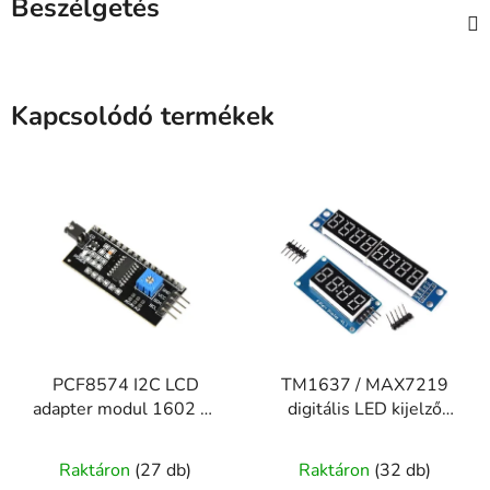
Beszélgetés
Kapcsolódó termékek
PCF8574 I2C LCD
TM1637 / MAX7219
adapter modul 1602 és
digitális LED kijelző
2004 LCD-hez
modul 4 és 8
A
számjegyes
Raktáron
(27 db)
Raktáron
(32 db)
termék