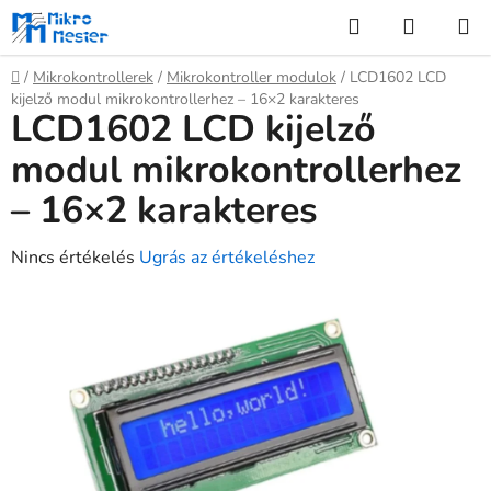
Ugrás
Keresés
KOSÁR
a
fő
Kezdőlap
/
Mikrokontrollerek
/
Mikrokontroller modulok
/
LCD1602 LCD
tartalomhoz
kijelző modul mikrokontrollerhez – 16×2 karakteres
LCD1602 LCD kijelző
modul mikrokontrollerhez
– 16×2 karakteres
A
Nincs értékelés
Ugrás az értékeléshez
termék
átlagos
értékelése
5-
ből
0,0
csillag.