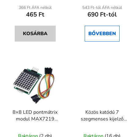
átlagos
366 Ft ÁFA nélkül
543 Ft-tól ÁFA nélkül
465 Ft
690 Ft-tól
értékelése
5-
ből
KOSÁRBA
BŐVEBBEN
5,0
csillag.
8×8 LED pontmátrix
Közös katódú 7
modul MAX7219
szegmenses kijelző
mikrokontrollerhez –
piros, 1-4 számjegy
A
SPI kijelző
Raktáron
(2 db)
Raktáron
(16 db)