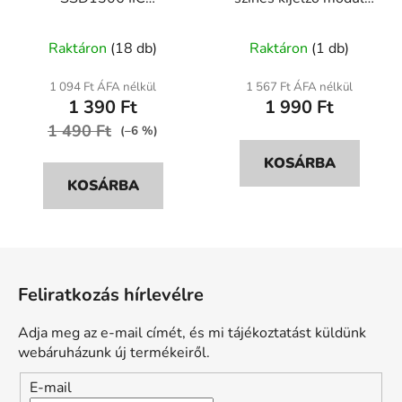
mikrokontrollerekhez
128×160
Raktáron
(18 db)
Raktáron
(1 db)
1 094 Ft ÁFA nélkül
1 567 Ft ÁFA nélkül
1 390 Ft
1 990 Ft
1 490 Ft
(–6 %)
KOSÁRBA
KOSÁRBA
L
á
Feliratkozás hírlevélre
b
l
Adja meg az e-mail címét, és mi tájékoztatást küldünk
é
webáruházunk új termékeiről.
c
E-mail