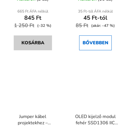
termék
átlagos
665 Ft ÁFA nélkül
35 Ft-tól ÁFA nélkül
845 Ft
45 Ft-tól
értékelése
1 250 Ft
85 Ft
5-
(–32 %)
(akár: –47 %)
ből
5,0
KOSÁRBA
BŐVEBBEN
csillag.
Jumper kábel
OLED kijelző modul
projektekhez –
fehér SSD1306 IIC