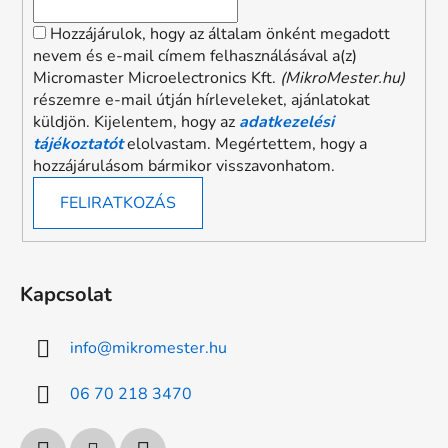
Hozzájárulok, hogy az általam önként megadott
nevem és e-mail címem felhasználásával a(z)
Micromaster Microelectronics Kft.
(MikroMester.hu)
részemre e-mail útján hírleveleket, ajánlatokat
küldjön. Kijelentem, hogy az
adatkezelési
tájékoztatót
elolvastam. Megértettem, hogy a
hozzájárulásom bármikor visszavonhatom.
FELIRATKOZÁS
Kapcsolat
info
@
mikromester.hu
06 70 218 3470