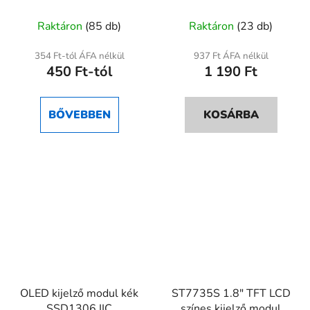
10/20/40 cm Anya-
mikrokontrollerekhez
A
Anya / Anya-Apa / Apa-
Raktáron
(85 db)
Raktáron
(23 db)
Apa
termék
átlagos
354 Ft-tól ÁFA nélkül
937 Ft ÁFA nélkül
450 Ft-tól
1 190 Ft
értékelése
5-
ből
BŐVEBBEN
KOSÁRBA
5,0
csillag.
OLED kijelző modul kék
ST7735S 1.8" TFT LCD
SSD1306 IIC
színes kijelző modul