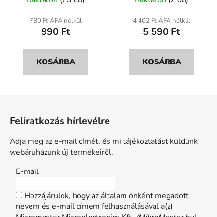
Raktáron
(73 db)
Raktáron
(2 db)
780 Ft ÁFA nélkül
4 402 Ft ÁFA nélkül
990 Ft
5 590 Ft
KOSÁRBA
KOSÁRBA
L
á
Feliratkozás hírlevélre
b
l
Adja meg az e-mail címét, és mi tájékoztatást küldünk
é
webáruházunk új termékeiről.
c
E-mail
Hozzájárulok, hogy az általam önként megadott
nevem és e-mail címem felhasználásával a(z)
Micromaster Microelectronics Kft.
(MikroMester.hu)