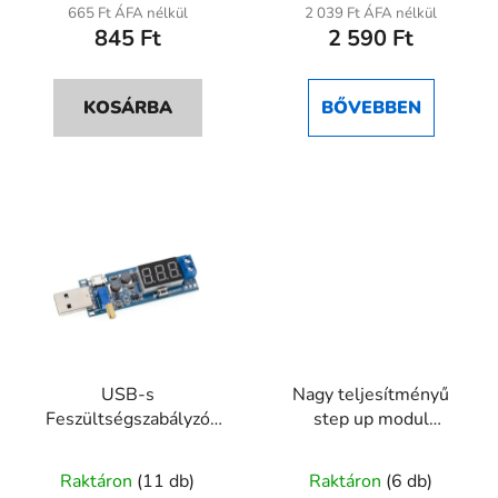
665 Ft ÁFA nélkül
2 039 Ft ÁFA nélkül
845 Ft
2 590 Ft
KOSÁRBA
BŐVEBBEN
USB-s
Nagy teljesítményű
Feszültségszabályzó
step up modul
modul digitális
250W/500W DC 8,5–
kijelzővel, 3.5V–12V →
48V - 10–50V
Raktáron
(11 db)
Raktáron
(6 db)
1.2V–24V