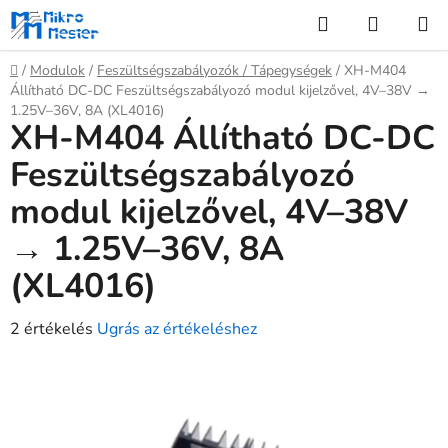
Ugrás
Keresés
KOSÁR
a
fő
Kezdőlap
/
Modulok
/
Feszültségszabályozók / Tápegységek
/
XH-M404
tartalomhoz
Állítható DC-DC Feszültségszabályozó modul kijelzővel, 4V–38V →
1.25V–36V, 8A (XL4016)
XH-M404 Állítható DC-DC
Feszültségszabályozó
modul kijelzővel, 4V–38V
→ 1.25V–36V, 8A
(XL4016)
A
2 értékelés
Ugrás az értékeléshez
termék
átlagos
értékelése
5-