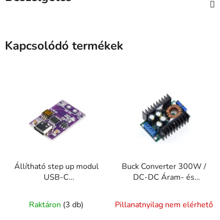
Kapcsolódó termékek
Állítható step up modul
Buck Converter 300W /
USB-C
DC-DC Áram- és
5V/9V/12V/15V/20V
Feszültségszabályzó
PD QC
modul 9A
Raktáron
(3 db)
Pillanatnyilag nem elérhető