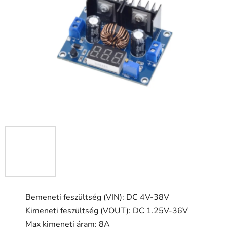
ből
5,0
csillag.
Bemeneti feszültség (VIN): DC 4V-38V
Kimeneti feszültség (VOUT): DC 1.25V-36V
Max kimeneti áram: 8A