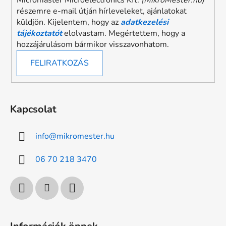
részemre e-mail útján hírleveleket, ajánlatokat
küldjön. Kijelentem, hogy az
adatkezelési
tájékoztatót
elolvastam. Megértettem, hogy a
hozzájárulásom bármikor visszavonhatom.
FELIRATKOZÁS
Kapcsolat
info
@
mikromester.hu
06 70 218 3470