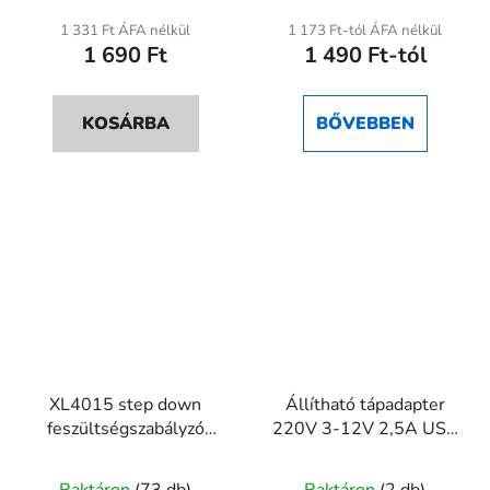
1 331 Ft ÁFA nélkül
1 173 Ft-tól ÁFA nélkül
1 690 Ft
1 490 Ft-tól
KOSÁRBA
BŐVEBBEN
XL4015 step down
Állítható tápadapter
feszültségszabályzó
220V 3-12V 2,5A USB
modul 4V–38V 75W
kimenettel
5A