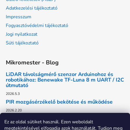
Adatkezelési tájékoztató
Impresszum
Fogyasztóvédelmi tájékoztató
Jogi nyilatkozat
Süti tájékoztató
Mikromester - Blog
LiDAR távolságmérő szenzor Arduinohoz és
robotikához: Benewake TF-Luna 8 m UART / I2C
útmutató
2026.5.3
PIR mozgásérzékelő bekötése és működése
2026.2.20
Ez az oldal sütiket használ. Ezen weboldalt
megtekintésével elfogadja azok használatát. Tudjon meg