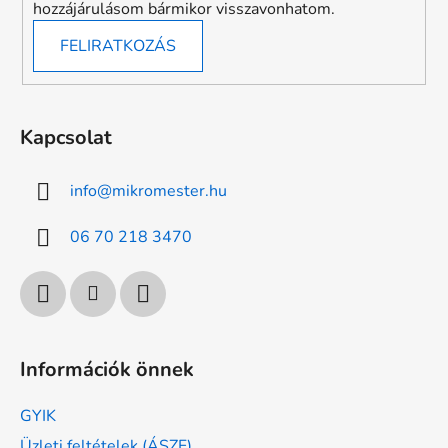
hozzájárulásom bármikor visszavonhatom.
FELIRATKOZÁS
Kapcsolat
info
@
mikromester.hu
06 70 218 3470
Információk önnek
GYIK
Üzleti feltételek (ÁSZF)