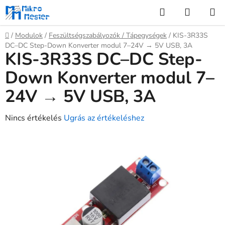
Ugrás
Keresés
KOSÁR
a
fő
Kezdőlap
/
Modulok
/
Feszültségszabályozók / Tápegységek
/
KIS-3R33S
tartalomhoz
DC–DC Step-Down Konverter modul 7–24V → 5V USB, 3A
KIS-3R33S DC–DC Step-
Down Konverter modul 7–
24V → 5V USB, 3A
A
Nincs értékelés
Ugrás az értékeléshez
termék
átlagos
értékelése
5-
ből
0,0
csillag.