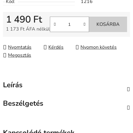
1216
Kód:
1 490 Ft
KOSÁRBA
1 173 Ft ÁFA nélkül
Egységár:
Nyomtatás
Kérdés
Nyomon követés
Megosztás
Leírás
Beszélgetés
Kapcsolódó termékek