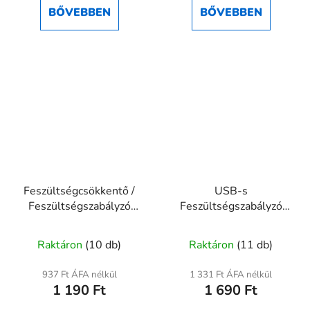
ből
BŐVEBBEN
BŐVEBBEN
5,0
csillag.
Feszültségcsökkentő /
USB-s
Feszültségszabályzó
Feszültségszabályzó
(step down) modul 4V-
modul digitális
38V-ról 1.25V-36V-ra (
kijelzővel, 3.5V–12V →
Raktáron
(10 db)
Raktáron
(11 db)
XL4015 )
1.2V–24V
937 Ft ÁFA nélkül
1 331 Ft ÁFA nélkül
1 190 Ft
1 690 Ft