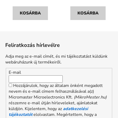
KOSÁRBA
KOSÁRBA
L
á
Feliratkozás hírlevélre
b
l
Adja meg az e-mail címét, és mi tájékoztatást küldünk
é
webáruházunk új termékeiről.
c
E-mail
Hozzájárulok, hogy az általam önként megadott
nevem és e-mail címem felhasználásával a(z)
Micromaster Microelectronics Kft.
(MikroMester.hu)
részemre e-mail útján hírleveleket, ajánlatokat
küldjön. Kijelentem, hogy az
adatkezelési
tájékoztatót
elolvastam. Megértettem, hogy a