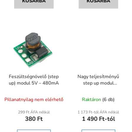
KOSÁRBA
KOSÁRBA
Feszültségnövelő (step
Nagy teljesítményű
up) modul 5V – 480mA
step up modul
250W/500W DC 8,5–
A
48V - 10–50V
Pillanatnyilag nem elérhető
Raktáron
(6 db)
termék
átlagos
299 Ft ÁFA nélkül
1 173 Ft-tól ÁFA nélkül
380 Ft
1 490 Ft-tól
értékelése
5-