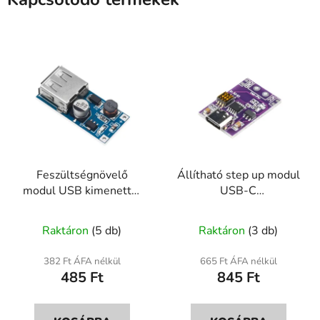
Feszültségnövelő
Állítható step up modul
modul USB kimenettel
USB-C
5V 600mA
5V/9V/12V/15V/20V
PD QC
Raktáron
(5 db)
Raktáron
(3 db)
382 Ft ÁFA nélkül
665 Ft ÁFA nélkül
485 Ft
845 Ft