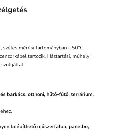
zélgetés
, széles mérési tartományban (-50°C–
nzorkábel tartozik. Háztartási, műhelyi
szolgáltat.
 barkács, otthoni, hűtő-fűtő, terrárium,
séhez.
nnyen beépíthető műszerfalba, panelbe,