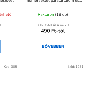
jelzővel
hőmérséklet páratartalom és
légnyomás érzékelő modul
A
lérhető
Raktáron
(18 db)
termék
átlagos
l
386 Ft-tól ÁFA nélkül
490 Ft-tól
ése
értékelése
5-
ből
BŐVEBBEN
5,0
csillag.
Kód:
305
Kód:
1231