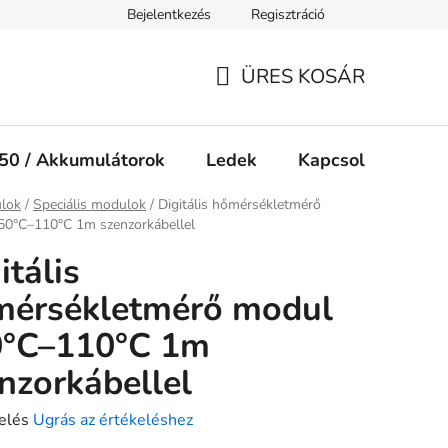
Bejelentkezés
Regisztráció
Jogi nyilatkozat
Süti tájékoztató
ÜRES KOSÁR
KOSÁR
50 / Akkumulátorok
Ledek
Kapcsolók
Ké
ap
lok
/
Speciális modulok
/
Digitális hőmérsékletmérő
50°C–110°C 1m szenzorkábellel
itális
mérsékletmérő modul
0°C–110°C 1m
nzorkábellel
elés
Ugrás az értékeléshez