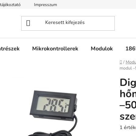
tájékoztató
Impresszum
Fogyasztóvédelmi tájékoztató
atrészek
Mikrokontrollerek
Modulok
186
Kezdől
/
Modu
modul –
Dig
hő
–5
sze
A
1 érték
termék