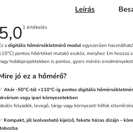
Leírás
Bes
5,0
A
1 értékelés
termék
átlagos
értékelése
Ez a
digitális hőmérsékletmérő modul
egyszerűen használható
5-
ből
110°C) pontos hőértéket mutató eszköz, melyhez 1m hosszú sze
5,0
csillag.
vagy hobbiprojektekben is pontos, gyors mérési eredményeket 
Mire jó ez a hőmérő?
✅
Akár -50°C-tól +110°C-ig pontos digitális hőmérsékletmérés
akvárium vagy ipari környezetekben
Ideális folyadék, levegő, tárgy vagy környezeti hőfok ellenőrzé
✅
Kompakt, jól leolvasható kijelző, fekete házas dizájn – kö
dobozba