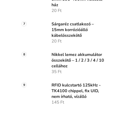
ház
20 Ft
Sárgaréz csatlakozó –
15mm korrózióálló
kábelösszekötő
20 Ft
Nikkel lemez akkumulátor
összekötő – 1 / 2 / 3 / 4 / 10
cellához
35 Ft
RFID kulcstartó 125kHz -
TK4100 chippel, fix UID,
nem írható, vízálló
145 Ft