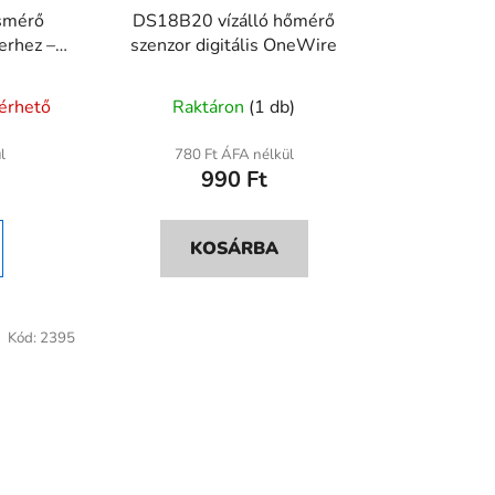
ásmérő
DS18B20 vízálló hőmérő
erhez –
szenzor digitális OneWire
s
lérhető
Raktáron
(1 db)
l
780 Ft ÁFA nélkül
990 Ft
KOSÁRBA
Kód:
2395