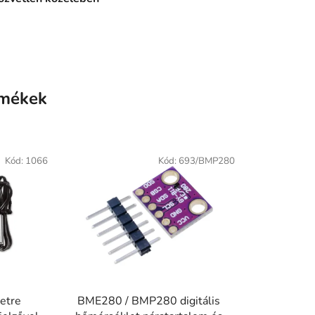
rmékek
Kód:
1066
Kód:
693/BMP280
etre
BME280 / BMP280 digitális