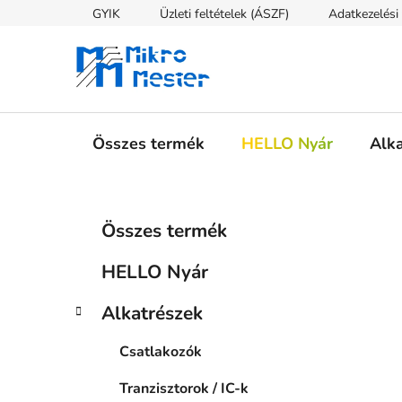
Ugrás
GYIK
Üzleti feltételek (ÁSZF)
Adatkezelési 
a
fő
tartalomhoz
Összes termék
HELLO Nyár
Alk
O
K
Kategóriák
Összes termék
a
átugrása
l
t
d
HELLO Nyár
e
a
g
l
Alkatrészek
ó
s
r
Csatlakozók
i
ó
á
p
Tranzisztorok / IC-k
k