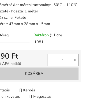
őmérséklet mérési tartomány: -50°C ~ 110°C
ezeték hossza: 1 méter
ése
áz színe: Fekete
éret: 47mm x 28mm x 15mm
Raktáron
(11 db)
etőség
1081
190 Ft
t ÁFA nélkül
gár:
KOSÁRBA
tatás
Kérdés
on követés
Megosztás