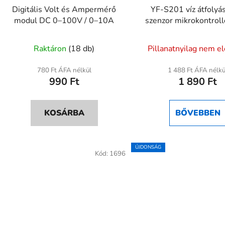
Digitális Volt és Ampermérő
YF-S201 víz átfoly
modul DC 0–100V / 0–10A
szenzor mikrokontroll
Hall-effektuso
Raktáron
(18 db)
Pillanatnyilag nem e
780 Ft ÁFA nélkül
1 488 Ft ÁFA nélkü
990 Ft
1 890 Ft
KOSÁRBA
BŐVEBBEN
ÚJDONSÁG
Kód:
1696