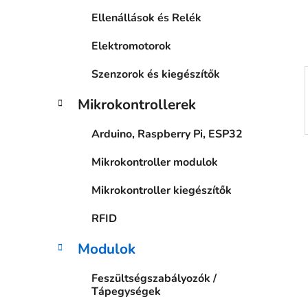
a
Ellenállások és Relék
n
e
Elektromotorok
l
Szenzorok és kiegészítők
Mikrokontrollerek
Arduino, Raspberry Pi, ESP32
Mikrokontroller modulok
Mikrokontroller kiegészítők
RFID
Modulok
Feszültségszabályozók /
Tápegységek