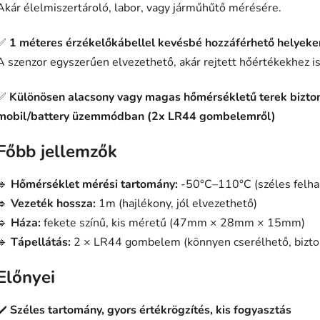
Akár élelmiszertároló, labor, vagy járműhűtő mérésére.
✅
1 méteres érzékelőkábellel kevésbé hozzáférhető helyek
A szenzor egyszerűen elvezethető, akár rejtett hőértékekhez is
✅
Különösen alacsony vagy magas hőmérsékletű terek bizton
mobil/battery üzemmódban (2x LR44 gombelemről)
Főbb jellemzők
🔹
Hőmérséklet mérési tartomány:
-50°C–110°C (széles felha
🔹
Vezeték hossza:
1m (hajlékony, jól elvezethető)
🔹
Háza:
fekete színű, kis méretű (47mm × 28mm × 15mm)
🔹
Tápellátás:
2 × LR44 gombelem (könnyen cserélhető, bizto
Előnyei
✔️
Széles tartomány, gyors értékrögzítés, kis fogyasztás