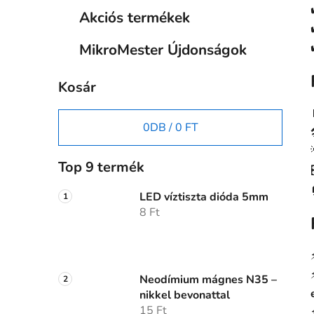
Akciós termékek
MikroMester Újdonságok
Kosár
0
DB /
0 FT
Top 9 termék
LED víztiszta dióda 5mm
8 Ft
Neodímium mágnes N35 –
nikkel bevonattal
15 Ft