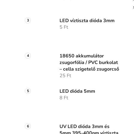
LED víztiszta dióda 3mm
5 Ft
18650 akkumulátor
zsugorfólia / PVC burkolat
– cella szigetelő zsugorcső
25 Ft
LED dióda 5mm
8 Ft
UV LED dióda 3mm és
5mm 395-400nm víztiszta