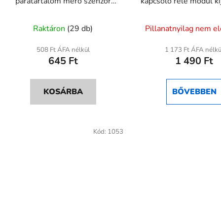
páratartalom mérő szenzor
kapcsoló relé modul ki
modul
A
Raktáron
(29 db)
Pillanatnyilag nem e
termék
átlagos
508 Ft ÁFA nélkül
1 173 Ft ÁFA nélkü
645 Ft
1 490 Ft
értékel
5-
ből
KOSÁRBA
BŐVEBBEN
5,0
csillag.
Kód:
1053