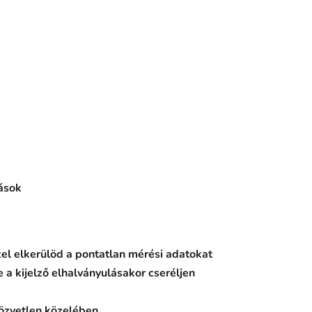
ások
zel elkerülöd a pontatlan mérési adatokat
a kijelző elhalványulásakor cseréljen
közvetlen közelében