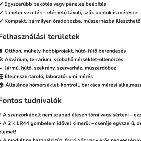
✔️
Egyszerűbb bekötés vagy paneles beépítés
✔️
1 méter vezeték – elérhető távoli, szűk pontok is mérésre
✔️
Kompakt, bármilyen óradobozba, műszerházba illeszthető
Felhasználási területek
🔋
Otthon, műhely, hobbiprojekt, hűtő-fűtő berendezés
🛠️
Akvárium, terrárium, szobahőmérséklet-ellenőrzés
💡
Jármű, hűtő, szekrény, szerverház, műszerdoboz
🎛️
Élelmiszertároló, laboratóriumi mérés
🏠
Általános hőmérséklet-kontroll, barkács mérési alkalmaz
Fontos tudnivalók
⚡
A szenzorkábelt nem szabad élesen törni vagy sérteni – ez
⚡
A 2 × LR44 gombelem idővel kimerül – cseréje egyszerű, de 
elemet!
⚡
A modult ne használd tűz, forró gőz vagy erős nedvesség 