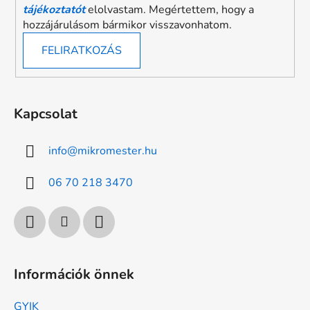
tájékoztatót
elolvastam. Megértettem, hogy a
hozzájárulásom bármikor visszavonhatom.
FELIRATKOZÁS
Kapcsolat
info
@
mikromester.hu
06 70 218 3470
Információk önnek
GYIK