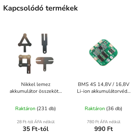
Kapcsolódó termékek
Nikkel lemez
BMS 4S 14,8V / 16,8V
akkumulátor összekötő
Li-ion akkumulátorvédő
– 1 / 2 / 3 / 4 / 10
modul 20A – HW-846
cellához
Raktáron
(231 db)
Raktáron
(36 db)
28 Ft-tól ÁFA nélkül
780 Ft ÁFA nélkül
35 Ft-tól
990 Ft