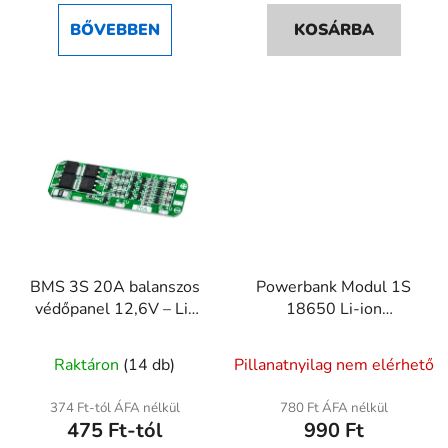
BŐVEBBEN
KOSÁRBA
BMS 3S 20A balanszos
Powerbank Modul 1S
védőpanel 12,6V – Li-
18650 Li-ion
ion/LiPo
akkumulátorhoz, 5V
A
akkumulátorhoz
2,4A dupla USB
Raktáron
(14 db)
Pillanatnyilag nem elérhető
kimenettel és digitális
termék
kijelzővel
átlagos
374 Ft-tól ÁFA nélkül
780 Ft ÁFA nélkül
475 Ft-tól
990 Ft
értékelése