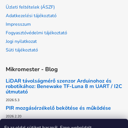
Üzleti feltételek (ÁSZF)
Adatkezelési tájékoztató
Impresszum
Fogyasztóvédelmi tájékoztató
Jogi nyilatkozat
Süti tájékoztató
Mikromester - Blog
LiDAR távolságmérő szenzor Arduinohoz és
robotikához: Benewake TF-Luna 8 m UART / I2C
útmutató
2026.5.3
PIR mozgásérzékelő bekötése és működése
2026.2.20
Ez az oldal sütiket használ. Ezen weboldalt