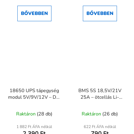
5-
ből
BŐVEBBEN
BŐVEBBEN
5,0
csillag.
18650 UPS tápegység
BMS 5S 18,5V/21V
modul 5V/9V/12V – DIY
25A – ötcellás Li-
szünetmentes
ion/LiPo
A
áramforrás
akkumulátorvédő modul
Raktáron
(28 db)
Raktáron
(26 db)
termék
átlagos
1 882 Ft ÁFA nélkül
622 Ft ÁFA nélkül
2 390 Ft
790 Ft
értékelése