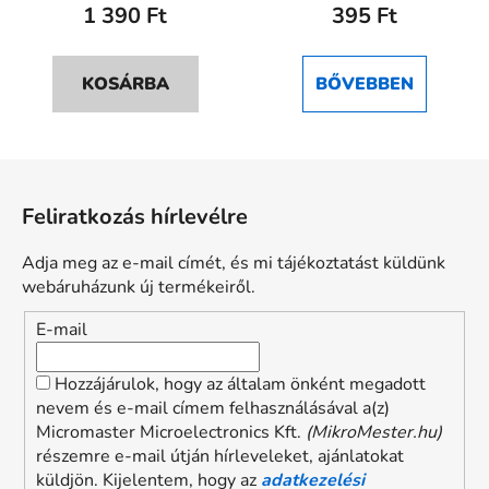
1 390 Ft
395 Ft
KOSÁRBA
BŐVEBBEN
L
á
Feliratkozás hírlevélre
b
l
Adja meg az e-mail címét, és mi tájékoztatást küldünk
é
webáruházunk új termékeiről.
c
E-mail
Hozzájárulok, hogy az általam önként megadott
nevem és e-mail címem felhasználásával a(z)
Micromaster Microelectronics Kft.
(MikroMester.hu)
részemre e-mail útján hírleveleket, ajánlatokat
küldjön. Kijelentem, hogy az
adatkezelési