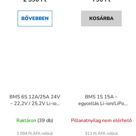
5-
ből
BŐVEBBEN
KOSÁRBA
5,0
csillag.
BMS 6S 12A/25A 24V
BMS 1S 15A –
– 22,2V / 25,2V Li-ion
egycellás Li-ion/LiPo
védőmodul
akkumulátorvédő panel
Raktáron
(39 db)
Pillanatnyilag nem elérhető
1 094 Ft ÁFA nélkül
311 Ft ÁFA nélkül