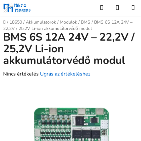
Ugrás
Keresés
KOSÁR
a
fő
Kezdőlap
/
18650 / Akkumulátorok
/
Modulok / BMS
/
BMS 6S 12A 24V –
tartalomhoz
22,2V / 25,2V Li-ion akkumulátorvédő modul
BMS 6S 12A 24V – 22,2V /
25,2V Li-ion
akkumulátorvédő modul
A
Nincs értékelés
Ugrás az értékeléshez
termék
átlagos
értékelése
5-
ből
0,0
csillag.