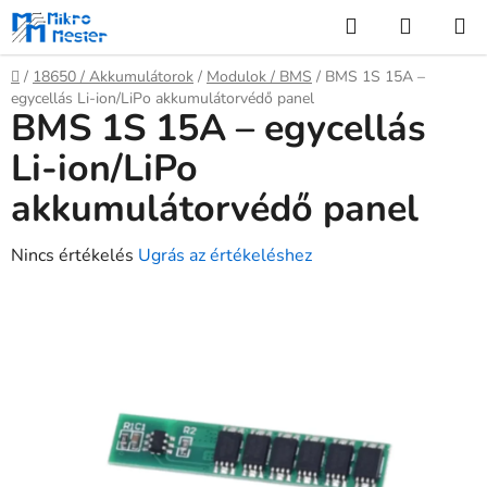
Ugrás
Keresés
KOSÁR
a
fő
Kezdőlap
/
18650 / Akkumulátorok
/
Modulok / BMS
/
BMS 1S 15A –
tartalomhoz
egycellás Li-ion/LiPo akkumulátorvédő panel
BMS 1S 15A – egycellás
Li-ion/LiPo
akkumulátorvédő panel
A
Nincs értékelés
Ugrás az értékeléshez
termék
átlagos
értékelése
5-
ből
0,0
csillag.