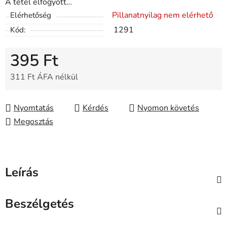
A tétel elfogyott…
Pillanatnyilag nem elérhető
Elérhetőség
1291
Kód:
395 Ft
311 Ft ÁFA nélkül
Egységár:
Nyomtatás
Kérdés
Nyomon követés
Megosztás
Leírás
Beszélgetés