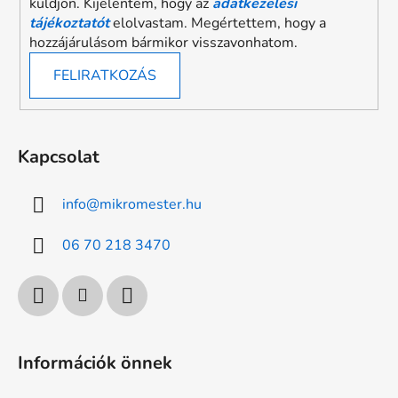
küldjön. Kijelentem, hogy az
adatkezelési
tájékoztatót
elolvastam. Megértettem, hogy a
hozzájárulásom bármikor visszavonhatom.
FELIRATKOZÁS
Kapcsolat
info
@
mikromester.hu
06 70 218 3470
Információk önnek