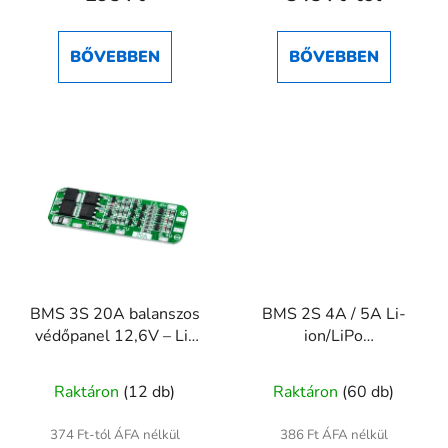
BŐVEBBEN
BŐVEBBEN
BMS 3S 20A balanszos
BMS 2S 4A / 5A Li-
védőpanel 12,6V – Li-
ion/LiPo
ion/LiPo
akkumulátorvédő modul
akkumulátorhoz
– 7,4V / 8,4V
Raktáron
(12 db)
Raktáron
(60 db)
374 Ft-tól ÁFA nélkül
386 Ft ÁFA nélkül