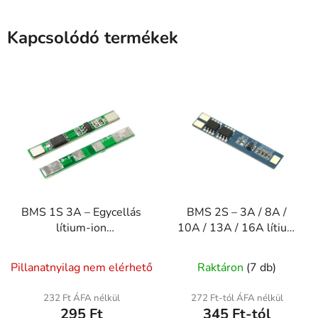
Kapcsolódó termékek
BMS 1S 3A – Egycellás
BMS 2S – 3A / 8A /
lítium-ion
10A / 13A / 16A lítium
akkumulátorvédő modul
akkumulátorvédő modul
Pillanatnyilag nem elérhető
Raktáron
(7 db)
232 Ft ÁFA nélkül
272 Ft-tól ÁFA nélkül
295 Ft
345 Ft-tól