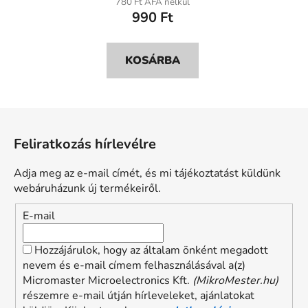
780 Ft ÁFA nélkül
990 Ft
KOSÁRBA
L
á
Feliratkozás hírlevélre
b
l
Adja meg az e-mail címét, és mi tájékoztatást küldünk
é
webáruházunk új termékeiről.
c
E-mail
Hozzájárulok, hogy az általam önként megadott
nevem és e-mail címem felhasználásával a(z)
Micromaster Microelectronics Kft.
(MikroMester.hu)
részemre e-mail útján hírleveleket, ajánlatokat