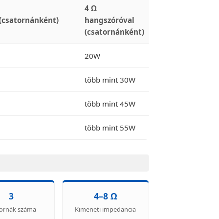
4 Ω
(csatornánként)
hangszóróval
(csatornánként)
20W
több mint 30W
több mint 45W
több mint 55W
3
4–8 Ω
ornák száma
Kimeneti impedancia