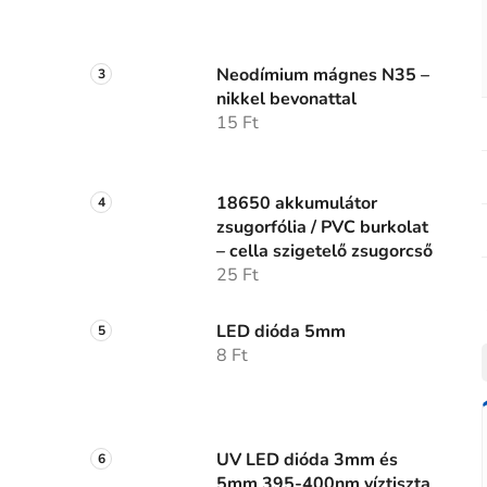
Neodímium mágnes N35 –
nikkel bevonattal
15 Ft
18650 akkumulátor
zsugorfólia / PVC burkolat
– cella szigetelő zsugorcső
25 Ft
LED dióda 5mm
8 Ft
UV LED dióda 3mm és
5mm 395-400nm víztiszta