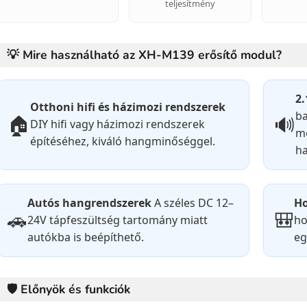
teljesítmény
💡 Mire használható az XH-M139 erősítő modul?
2.
Otthoni hifi és házimozi rendszerek
ba
🏠
🔊
DIY hifi vagy házimozi rendszerek
mé
építéséhez, kiváló hangminőséggel.
h
Autós hangrendszerek
A széles DC 12–
Ho
🚗
🎒
24V tápfeszültség tartomány miatt
ho
autókba is beépíthető.
eg
🛡️ Előnyök és funkciók