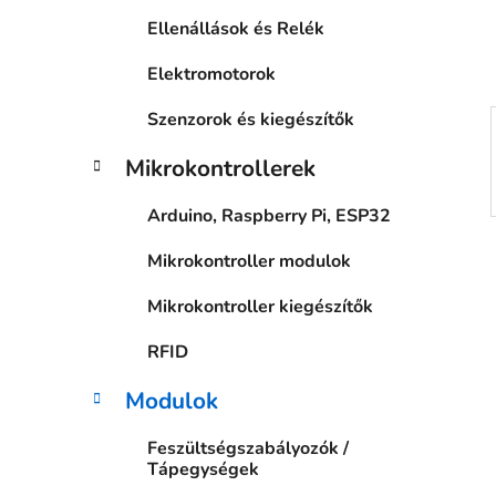
a
Ellenállások és Relék
n
e
Elektromotorok
l
Szenzorok és kiegészítők
Mikrokontrollerek
Arduino, Raspberry Pi, ESP32
Mikrokontroller modulok
Mikrokontroller kiegészítők
RFID
Modulok
Feszültségszabályozók /
Tápegységek