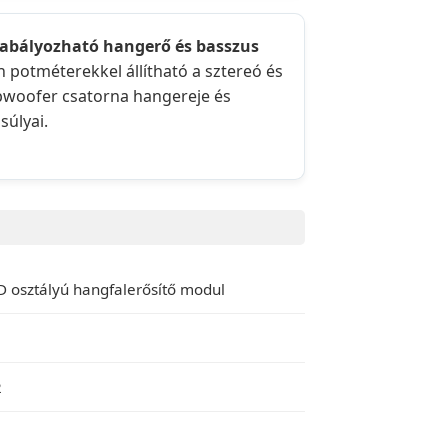
Szabályozható hangerő és basszus
n potméterekkel állítható a sztereó és
bwoofer csatorna hangereje és
súlyai.
D osztályú hangfalerősítő modul
2