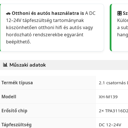
🚗 Otthoni és autós használatra is
A DC
🎛️ 
12–24V tápfeszültség tartománynak
Külö
köszönhetően otthoni hifi és autós vagy
a su
hordozható rendszerekbe egyaránt
hang
beépíthető.
📊 Műszaki adatok
Termék típusa
2.1 csatornás 
Modell
XH-M139
Erősítő chip
2× TPA3116D
Tápfeszültség
DC 12–24V