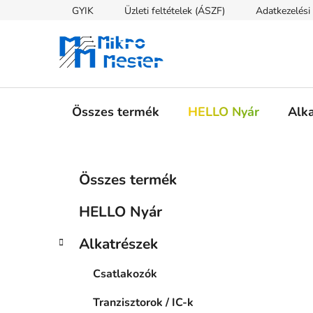
Ugrás
GYIK
Üzleti feltételek (ÁSZF)
Adatkezelési 
a
fő
tartalomhoz
Összes termék
HELLO Nyár
Alk
O
K
Kategóriák
Összes termék
a
átugrása
l
t
d
HELLO Nyár
e
a
g
l
Alkatrészek
ó
s
r
Csatlakozók
i
ó
á
p
Tranzisztorok / IC-k
k