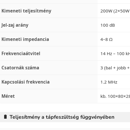
Kimeneti teljesítmény
200W (2×50W
Jel-zaj arány
100 dB
Kimeneti impedancia
4–8 Ω
Frekvenciaátvitel
14 Hz – 100 k
Csatornák száma
3 (bal + jobb
Kapcsolási frekvencia
1.2 MHz
Méret
kb. 100×80×
🔋 Teljesítmény a tápfeszültség függvényében