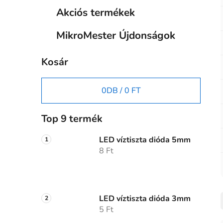
Akciós termékek
MikroMester Újdonságok
Kosár
0
DB /
0 FT
Top 9 termék
LED víztiszta dióda 5mm
8 Ft
LED víztiszta dióda 3mm
5 Ft