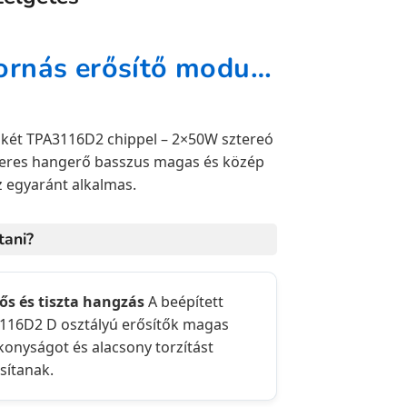
XH-M139 TPA3116D2 2.1 csatornás erősítő modul – 2×50W + 100W mélynyomó kimenettel
 két TPA3116D2 chippel – 2×50W sztereó
teres hangerő basszus magas és közép
z egyaránt alkalmas.
tani?
rős és tiszta hangzás
A beépített
116D2 D osztályú erősítők magas
konyságot és alacsony torzítást
sítanak.