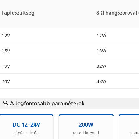
Tápfeszültség
8 Ω hangszóróval 
12V
12W
15V
18W
19V
32W
24V
38W
🔍 A legfontosabb paraméterek
DC 12–24V
200W
Tápfeszültség
Max. kimeneti
Csat