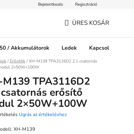
Bejelentkezés
Regisztráció
Jogi nyilatkozat
Süti tájékoztató
ÜRES KOSÁR
KOSÁR
50 / Akkumulátorok
Ledek
Kapcsolók
Ké
ap
lok
/
Erősítők
/
XH-M139 TPA3116D2 2.1 csatornás
 modul 2×50W+100W
-M139 TPA3116D2
 csatornás erősítő
dul 2×50W+100W
rtékelés
Ugrás az értékeléshez
odell: XH-M139