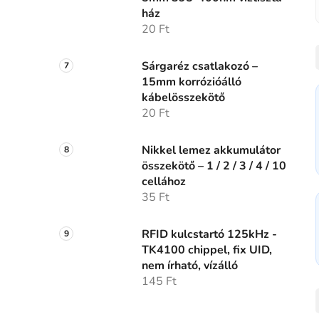
ház
20 Ft
Sárgaréz csatlakozó –
15mm korrózióálló
kábelösszekötő
20 Ft
Nikkel lemez akkumulátor
összekötő – 1 / 2 / 3 / 4 / 10
cellához
35 Ft
RFID kulcstartó 125kHz -
TK4100 chippel, fix UID,
nem írható, vízálló
145 Ft