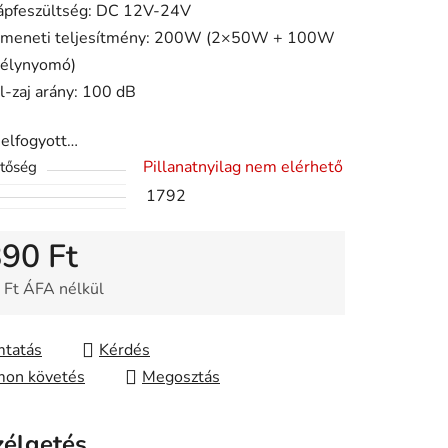
ápfeszültség: DC 12V-24V
ése
imeneti teljesítmény: 200W (2×50W + 100W
élynyomó)
el-zaj arány: 100 dB
 elfogyott…
Pillanatnyilag nem elérhető
etőség
1792
890 Ft
 Ft ÁFA nélkül
gár:
tatás
Kérdés
on követés
Megosztás
zélgetés