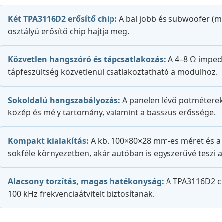
Két TPA3116D2 erősítő chip:
A bal jobb és subwoofer (m
osztályú erősítő chip hajtja meg.
Közvetlen hangszóró és tápcsatlakozás:
A 4–8 Ω imped
tápfeszültség közvetlenül csatlakoztatható a modulhoz.
Sokoldalú hangszabályozás:
A panelen lévő potméterekk
közép és mély tartomány, valamint a basszus erőssége.
Kompakt kialakítás:
A kb. 100×80×28 mm-es méret és a 
sokféle környezetben, akár autóban is egyszerűvé teszi a
Alacsony torzítás, magas hatékonyság:
A TPA3116D2 chi
100 kHz frekvenciaátvitelt biztosítanak.