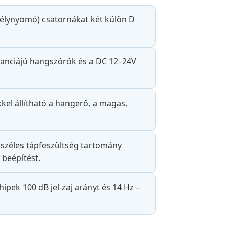
élynyomó) csatornákat két külön D
anciájú hangszórók és a DC 12–24V
el állítható a hangerő, a magas,
széles tápfeszültség tartomány
 beépítést.
pek 100 dB jel-zaj arányt és 14 Hz –