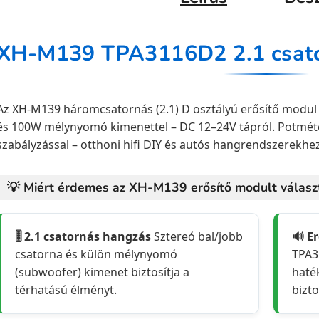
Az XH-M139 háromcsatornás (2.1) D osztályú erősítő modul
és 100W mélynyomó kimenettel – DC 12–24V tápról. Potmé
szabályzással – otthoni hifi DIY és autós hangrendszerekhe
💡 Miért érdemes az XH-M139 erősítő modult válasz
🎚️ 2.1 csatornás hangzás
Sztereó bal/jobb
🔊 E
csatorna és külön mélynyomó
TPA3
(subwoofer) kimenet biztosítja a
haté
térhatású élményt.
bizto