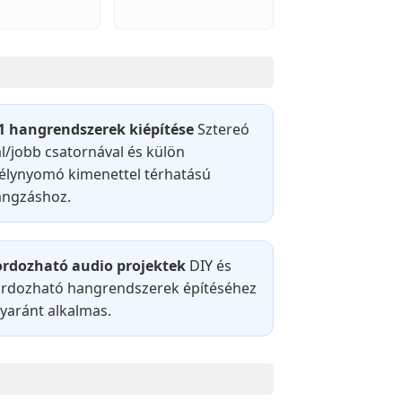
1 hangrendszerek kiépítése
Sztereó
l/jobb csatornával és külön
lynyomó kimenettel térhatású
angzáshoz.
rdozható audio projektek
DIY és
rdozható hangrendszerek építéséhez
yaránt alkalmas.