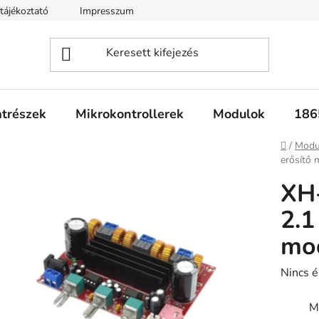
tájékoztató
Impresszum
Fogyasztóvédelmi tájékoztató
atrészek
Mikrokontrollerek
Modulok
186
Kezdől
/
Modu
erősítő
XH
2.1
mo
A
Nincs é
termék
M
átlagos