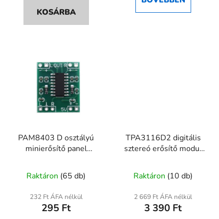
5,0
KOSÁRBA
csillag.
PAM8403 D osztályú
TPA3116D2 digitális
minierősítő panel
sztereó erősítő modul
2×3W sztereó
XH-M543 2×120W
Raktáron
(65 db)
Raktáron
(10 db)
232 Ft ÁFA nélkül
2 669 Ft ÁFA nélkül
295 Ft
3 390 Ft