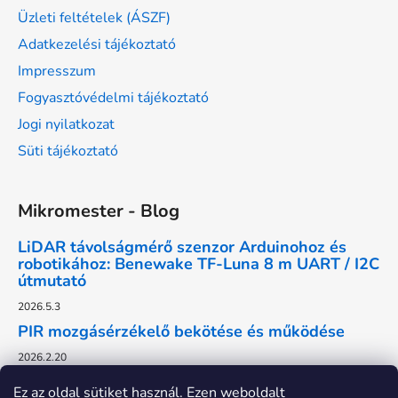
Üzleti feltételek (ÁSZF)
Adatkezelési tájékoztató
Impresszum
Fogyasztóvédelmi tájékoztató
Jogi nyilatkozat
Süti tájékoztató
Mikromester - Blog
LiDAR távolságmérő szenzor Arduinohoz és
robotikához: Benewake TF-Luna 8 m UART / I2C
útmutató
2026.5.3
PIR mozgásérzékelő bekötése és működése
2026.2.20
Ez az oldal sütiket használ. Ezen weboldalt