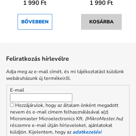
1 990 Ft
1 990 Ft
BŐVEBBEN
KOSÁRBA
L
á
Feliratkozás hírlevélre
b
l
Adja meg az e-mail címét, és mi tájékoztatást küldünk
é
webáruházunk új termékeiről.
c
E-mail
Hozzájárulok, hogy az általam önként megadott
nevem és e-mail címem felhasználásával a(z)
Micromaster Microelectronics Kft.
(MikroMester.hu)
részemre e-mail útján hírleveleket, ajánlatokat
küldjön. Kijelentem, hogy az
adatkezelési