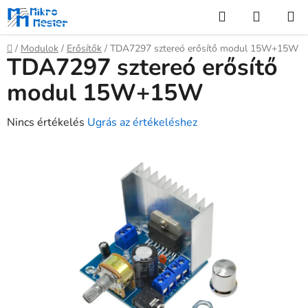
Ugrás
Keresés
KOSÁR
a
fő
Kezdőlap
/
Modulok
/
Erősítők
/
TDA7297 sztereó erősítő modul 15W+15W
tartalomhoz
TDA7297 sztereó erősítő
modul 15W+15W
A
Nincs értékelés
Ugrás az értékeléshez
termék
átlagos
értékelése
5-
ből
0,0
csillag.