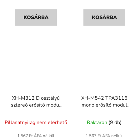
5-
ből
KOSÁRBA
KOSÁRBA
5,0
csillag.
XH-M312 D osztályú
XH-M542 TPA3116
sztereó erősítő modul
mono erősítő modul
2×45W AUX
100W – egycsatornás D
bemenettel
osztály
Pillanatnyilag nem elérhető
Raktáron
(9 db)
1 567 Ft ÁFA nélkül
1 567 Ft ÁFA nélkül