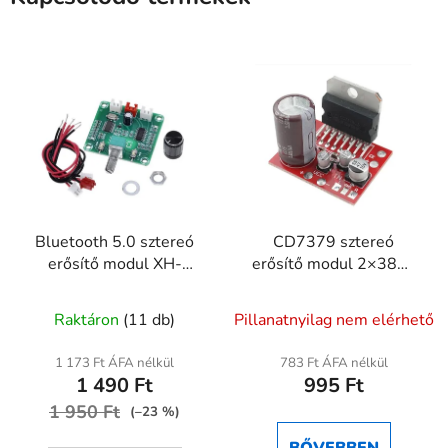
Bluetooth 5.0 sztereó
CD7379 sztereó
erősítő modul XH-
erősítő modul 2×38W
A158 PAM8403
DC 9–17,5V
A
Raktáron
(11 db)
Pillanatnyilag nem elérhető
termék
átlagos
1 173 Ft ÁFA nélkül
783 Ft ÁFA nélkül
1 490 Ft
995 Ft
értékelése
1 950 Ft
5-
(–23 %)
ből
BŐVEBBEN