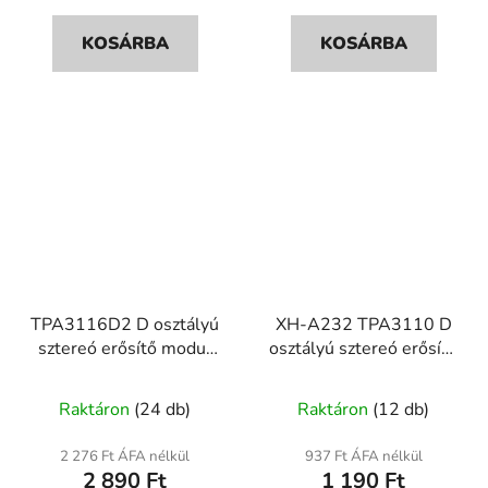
KOSÁRBA
KOSÁRBA
TPA3116D2 D osztályú
XH-A232 TPA3110 D
sztereó erősítő modul
osztályú sztereó erősítő
2×80W – XH-M567
modul 2×30W
A
Raktáron
(24 db)
Raktáron
(12 db)
termék
átlagos
2 276 Ft ÁFA nélkül
937 Ft ÁFA nélkül
2 890 Ft
1 190 Ft
értékelése