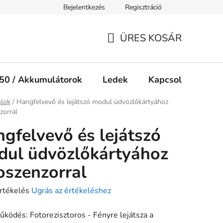
Bejelentkezés
Regisztráció
Jogi nyilatkozat
Süti tájékoztató
ÜRES KOSÁR
KOSÁR
50 / Akkumulátorok
Ledek
Kapcsolók
Ké
ap
lok
/
Hangfelvevő és lejátszó modul üdvözlőkártyához
zorral
gfelvevő és lejátszó
ul üdvözlőkártyához
oszenzorral
rtékelés
Ugrás az értékeléshez
űködés: Fotorezisztoros - Fényre lejátsza a