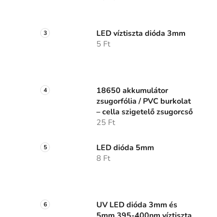
LED víztiszta dióda 3mm
5 Ft
18650 akkumulátor
zsugorfólia / PVC burkolat
– cella szigetelő zsugorcső
25 Ft
LED dióda 5mm
8 Ft
UV LED dióda 3mm és
5mm 395-400nm víztiszta