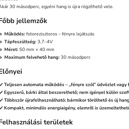
Akár 30 másodperc, egyéni hang is újra rögzíthető vele.
Főbb jellemzők
🔹
Működés:
fotorezisztoros – fényre lejátszás
🔹
Tápfeszültség:
3,7–4V
🔹
Méret:
50 mm × 40 mm
🔹
Maximum felvehető hang:
30 másodperc
Előnyei
✔️
Teljesen automata működés – „fényre szól” üdvözlet vagy
✔️
Egyszerű, bárki által beszerelhető; nem igényel külön szof
✔️
Többször újrafelhasználható; bármikor törölhető és új han
✔️
Kompakt, minimális energiaigény, elemről is üzemeltethet
Felhasználási területek