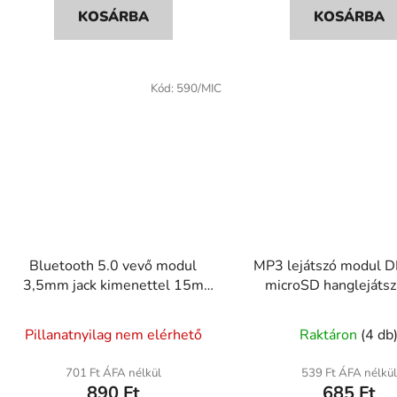
ből
KOSÁRBA
KOSÁRBA
4,5
csillag.
Kód:
590/MIC
Bluetooth 5.0 vevő modul
MP3 lejátszó modul D
3,5mm jack kimenettel 15m
microSD hanglejáts
hatótávval
A
Pillanatnyilag nem elérhető
Raktáron
(4 db
termék
átlagos
701 Ft ÁFA nélkül
539 Ft ÁFA nélkül
890 Ft
685 Ft
értékelése