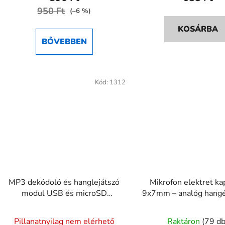
950 Ft
5-
(–6 %)
ből
KOSÁRBA
5,0
BŐVEBBEN
csillag.
Kód:
1312
MP3 dekódoló és hanglejátszó
Mikrofon elektret ka
modul USB és microSD
9x7mm – analóg hangé
támogatással
szenzor
Pillanatnyilag nem elérhető
Raktáron
(79 db