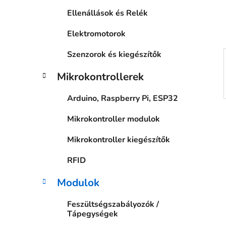
a
Ellenállások és Relék
n
e
Elektromotorok
l
Szenzorok és kiegészítők
Mikrokontrollerek
Arduino, Raspberry Pi, ESP32
Mikrokontroller modulok
Mikrokontroller kiegészítők
RFID
Modulok
Feszültségszabályozók /
Tápegységek