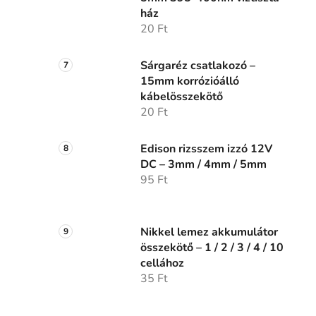
ház
20 Ft
Sárgaréz csatlakozó –
15mm korrózióálló
kábelösszekötő
20 Ft
Edison rizsszem izzó 12V
DC – 3mm / 4mm / 5mm
95 Ft
Nikkel lemez akkumulátor
összekötő – 1 / 2 / 3 / 4 / 10
cellához
35 Ft