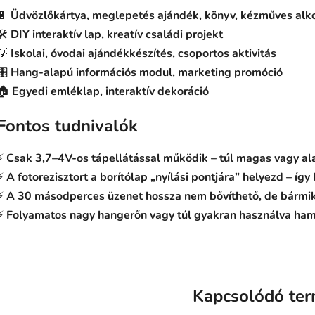
🔋
Üdvözlőkártya, meglepetés ajándék, könyv, kézműves alk
🛠️
DIY interaktív lap, kreatív családi projekt
💡
Iskolai, óvodai ajándékkészítés, csoportos aktivitás
🎛️
Hang-alapú információs modul, marketing promóció
🏠
Egyedi emléklap, interaktív dekoráció
Fontos tudnivalók
⚡
Csak 3,7–4V-os tápellátással működik – túl magas vagy ala
⚡
A fotorezisztort a borítólap „nyílási pontjára” helyezd – így
⚡
A 30 másodperces üzenet hossza nem bővíthető, de bármik
⚡
Folyamatos nagy hangerőn vagy túl gyakran használva ham
Kapcsolódó te