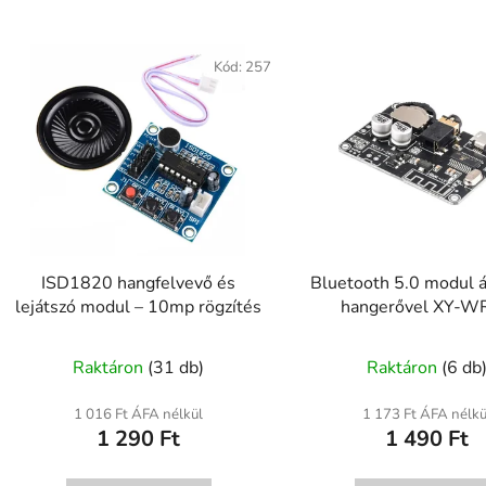
Kód:
257
ISD1820 hangfelvevő és
Bluetooth 5.0 modul á
lejátszó modul – 10mp rögzítés
hangerővel XY-W
A
Raktáron
(31 db)
Raktáron
(6 db
termék
átlagos
1 016 Ft ÁFA nélkül
1 173 Ft ÁFA nélkü
1 290 Ft
1 490 Ft
értékel
5-