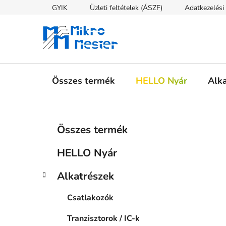
Ugrás
GYIK
Üzleti feltételek (ÁSZF)
Adatkezelési 
a
fő
tartalomhoz
Összes termék
HELLO Nyár
Alk
O
K
Kategóriák
Összes termék
a
átugrása
l
t
d
HELLO Nyár
e
a
g
l
Alkatrészek
ó
s
r
Csatlakozók
i
ó
á
p
Tranzisztorok / IC-k
k