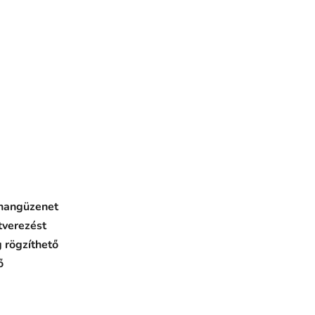
 hangüzenet
tverezést
g rögzíthető
ő