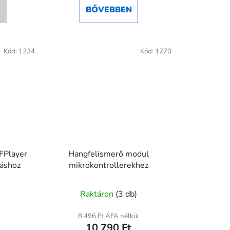
ből
BŐVEBBEN
4,5
csillag.
Kód:
1234
Kód:
1270
FPlayer
Hangfelismerő modul
záshoz
mikrokontrollerekhez
)
Raktáron
(3 db)
8 496 Ft ÁFA nélkül
10 790 Ft