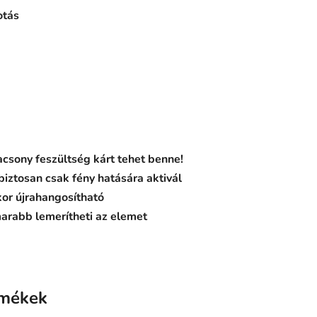
otás
csony feszültség kárt tehet benne!
 biztosan csak fény hatására aktivál
or újrahangosítható
arabb lemerítheti az elemet
rmékek