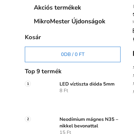
Akciós termékek
MikroMester Újdonságok
Kosár
0
DB /
0 FT
Top 9 termék
LED víztiszta dióda 5mm
8 Ft
Neodímium mágnes N35 –
nikkel bevonattal
15 Ft