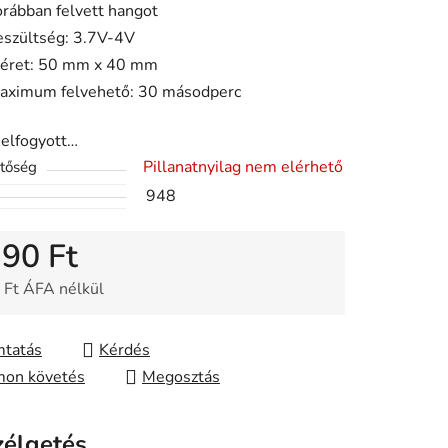
orábban felvett hangot
ése
eszültség: 3.7V-4V
éret: 50 mm x 40 mm
aximum felvehető: 30 másodperc
 elfogyott…
Pillanatnyilag nem elérhető
etőség
948
390 Ft
 Ft ÁFA nélkül
gár:
tatás
Kérdés
on követés
Megosztás
zélgetés