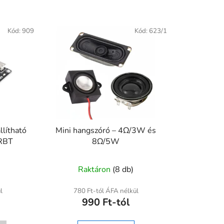
Kód:
909
Kód:
623/1
llítható
Mini hangszóró – 4Ω/3W és
RBT
8Ω/5W
A
)
Raktáron
(8 db)
termék
átlagos
l
780 Ft-tól ÁFA nélkül
990 Ft-tól
ése
értékelése
5-