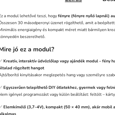
Ez a modul lehetővé teszi, hogy
fényre (fényre nyíló lapnál) a
Összesen 30 másodpercnyi üzenet rögzíthető, amit a beépített f
Minimális energiaigény és kompakt méret miatt bármilyen krea
könnyedén beszerelhető.
Mire jó ez a modul?
✅
Kreatív, interaktív üdvözlőlap vagy ajándék modul – fény 
általad rögzített hangot
Ajtó/borító kinyitásakor meglepetés hang vagy személyre szabo
✅
Egyszerűen telepíthető DIY ötletekhez, gyermek vagy fel
Nem igényel programozást vagy külön beállítást: feltölt – kártya
✅
Elemkímélő (3,7–4V), kompakt (50 × 40 mm), akár mobil aj
alkalmas