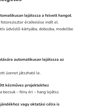
utomatikusan lejátssza a felvett hangot
.
otorezisztor érzékelése indít el.
tív üdvözlő-kártyába, dobozba, modellbe
hatására automatikusan lejátssza az
tt üzenet játszható le.
nőtt kézműves projektekhez
 becsuk – fény éri – hang lejátsz.
ándékhoz vagy oktatási célra is