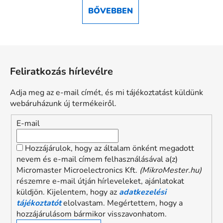
BŐVEBBEN
L
á
Feliratkozás hírlevélre
b
l
Adja meg az e-mail címét, és mi tájékoztatást küldünk
é
webáruházunk új termékeiről.
c
E-mail
Hozzájárulok, hogy az általam önként megadott
nevem és e-mail címem felhasználásával a(z)
Micromaster Microelectronics Kft.
(MikroMester.hu)
részemre e-mail útján hírleveleket, ajánlatokat
küldjön. Kijelentem, hogy az
adatkezelési
tájékoztatót
elolvastam. Megértettem, hogy a
hozzájárulásom bármikor visszavonhatom.