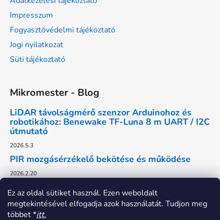
Adatkezelési tájékoztató
Impresszum
Fogyasztóvédelmi tájékoztató
Jogi nyilatkozat
Süti tájékoztató
Mikromester - Blog
LiDAR távolságmérő szenzor Arduinohoz és
robotikához: Benewake TF-Luna 8 m UART / I2C
útmutató
2026.5.3
PIR mozgásérzékelő bekötése és működése
2026.2.20
Ez az oldal sütiket használ. Ezen weboldalt
megtekintésével elfogadja azok használatát. Tudjon meg
többet *
itt.