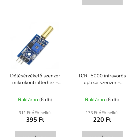
Dőlésérzékelő szenzor
TCRT5000 infravörös
mikrokontrollerhez –
optikai szenzor –
golyós billenéskapcsoló
vonalkövető és
modul
közelségérzékelő
Raktáron
(6 db)
Raktáron
(6 db)
311 Ft ÁFA nélkül
173 Ft ÁFA nélkül
395 Ft
220 Ft