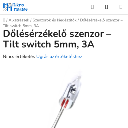
Ugrás
Keresés
KOSÁR
a
fő
Kezdőlap
/
Alkatrészek
/
Szenzorok és kiegészítők
/
Dőlésérzékelő szenzor –
tartalomhoz
Tilt switch 5mm, 3A
Dőlésérzékelő szenzor –
Tilt switch 5mm, 3A
A
Nincs értékelés
Ugrás az értékeléshez
termék
átlagos
értékelése
5-
ből
0,0
csillag.