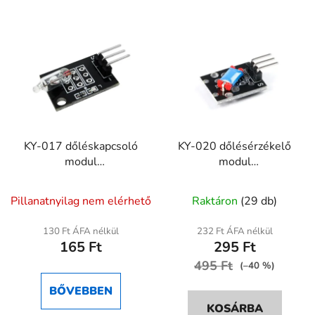
KY-017 dőléskapcsoló
KY-020 dőlésérzékelő
modul
modul
mikrokontrollerhez –
mikrokontrollerhez –
billenésérzékelő
billenéskapcsoló
Pillanatnyilag nem elérhető
Raktáron
(29 db)
130 Ft ÁFA nélkül
232 Ft ÁFA nélkül
165 Ft
295 Ft
495 Ft
(–40 %)
BŐVEBBEN
KOSÁRBA