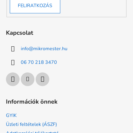
FELIRATKOZÁS
Kapcsolat
info
@
mikromester.hu
06 70 218 3470
Információk önnek
GYIK
Üzleti feltételek (ÁSZF)