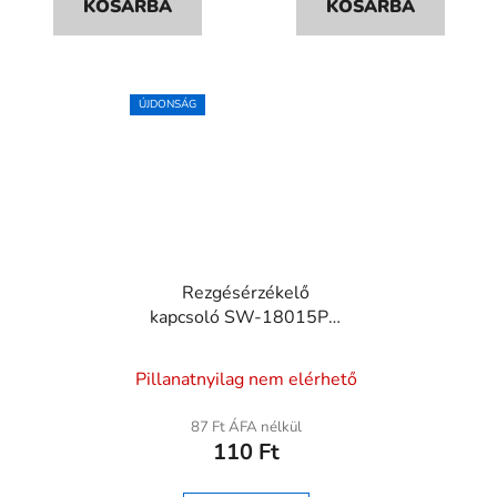
KOSÁRBA
KOSÁRBA
ÚJDONSÁG
Rezgésérzékelő
kapcsoló SW-18015P –
vibráció szenzor
mechanikus
Pillanatnyilag nem elérhető
87 Ft ÁFA nélkül
110 Ft