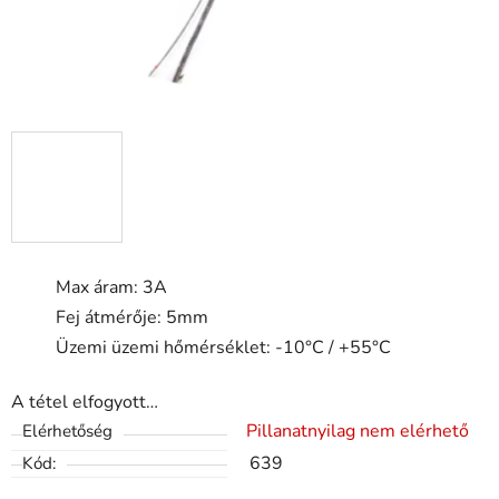
Max áram: 3A
Fej átmérője: 5mm
Üzemi üzemi hőmérséklet: -10°C / +55°C
A tétel elfogyott…
Pillanatnyilag nem elérhető
Elérhetőség
639
Kód: