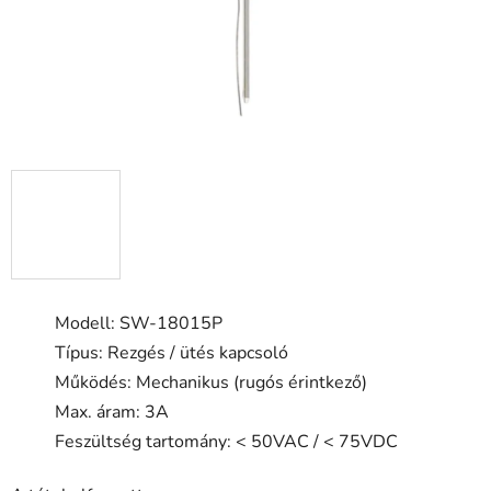
Modell: SW-18015P
Típus: Rezgés / ütés kapcsoló
Működés: Mechanikus (rugós érintkező)
Max. áram: 3A
Feszültség tartomány: < 50VAC / < 75VDC