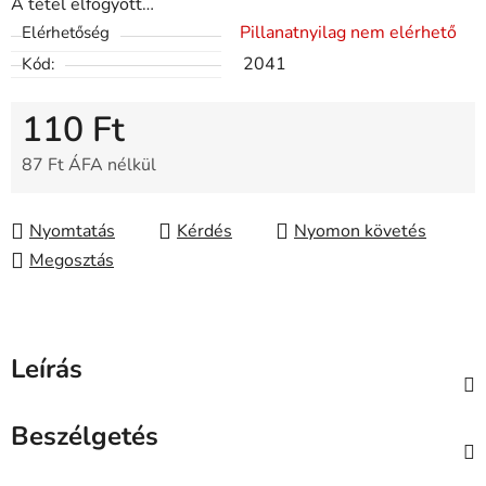
A tétel elfogyott…
Pillanatnyilag nem elérhető
Elérhetőség
2041
Kód:
110 Ft
87 Ft ÁFA nélkül
Egységár:
Nyomtatás
Kérdés
Nyomon követés
Megosztás
Leírás
Beszélgetés