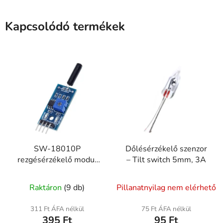
Kapcsolódó termékek
SW-18010P
Dőlésérzékelő szenzor
rezgésérzékelő modul
– Tilt switch 5mm, 3A
ütés és mozgás
érzékeléshez
Raktáron
(9 db)
Pillanatnyilag nem elérhető
311 Ft ÁFA nélkül
75 Ft ÁFA nélkül
395 Ft
95 Ft