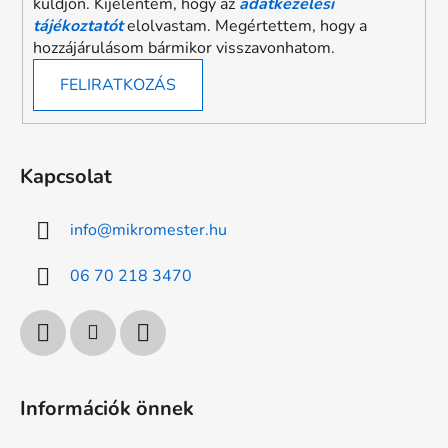
küldjön. Kijelentem, hogy az
adatkezelési
tájékoztatót
elolvastam. Megértettem, hogy a
hozzájárulásom bármikor visszavonhatom.
FELIRATKOZÁS
Kapcsolat
info
@
mikromester.hu
06 70 218 3470
Információk önnek