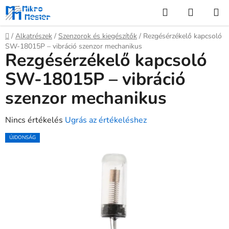
Ugrás
Keresés
KOSÁR
a
fő
Kezdőlap
/
Alkatrészek
/
Szenzorok és kiegészítők
/
Rezgésérzékelő kapcsoló
tartalomhoz
SW-18015P – vibráció szenzor mechanikus
Rezgésérzékelő kapcsoló
SW-18015P – vibráció
szenzor mechanikus
A
Nincs értékelés
Ugrás az értékeléshez
termék
ÚJDONSÁG
átlagos
értékelése
5-
ből
0,0
csillag.