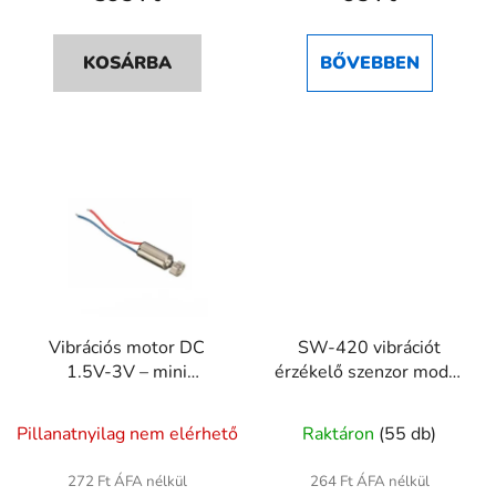
KOSÁRBA
BŐVEBBEN
Vibrációs motor DC
SW-420 vibrációt
1.5V-3V – mini
érzékelő szenzor modul
vibromotor
mikrokontrollerhez –
riasztóérzékelő
Pillanatnyilag nem elérhető
Raktáron
(55 db)
272 Ft ÁFA nélkül
264 Ft ÁFA nélkül