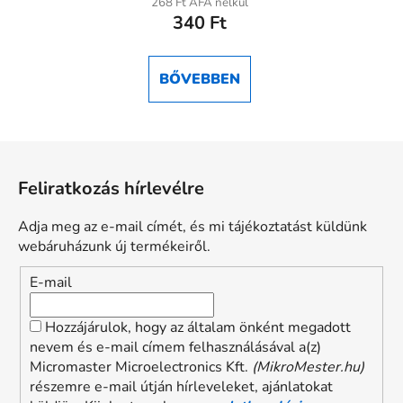
268 Ft ÁFA nélkül
340 Ft
BŐVEBBEN
L
á
Feliratkozás hírlevélre
b
l
Adja meg az e-mail címét, és mi tájékoztatást küldünk
é
webáruházunk új termékeiről.
c
E-mail
Hozzájárulok, hogy az általam önként megadott
nevem és e-mail címem felhasználásával a(z)
Micromaster Microelectronics Kft.
(MikroMester.hu)
részemre e-mail útján hírleveleket, ajánlatokat