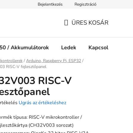
Bejelentkezés
Regisztráció
Jogi nyilatkozat
Süti tájékoztató
ÜRES KOSÁR
KOSÁR
50 / Akkumulátorok
Ledek
Kapcsolók
Ké
ap
kontrollerek
/
Arduino, Raspberry Pi, ESP32
/
3 RISC-V fejlesztőpanel
32V003 RISC-V
lesztőpanel
rtékelés
Ugrás az értékeléshez
ermék típusa: RISC-V mikrokontroller /
ejlesztőkártya (CH32V003 sorozat)
ése