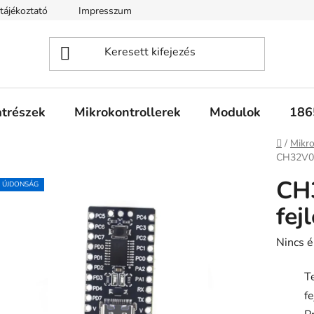
tájékoztató
Impresszum
Fogyasztóvédelmi tájékoztató
atrészek
Mikrokontrollerek
Modulok
186
Kezdől
/
Mikro
CH32V00
CH
ÚJDONSÁG
fej
A
Nincs é
termék
T
átlagos
f
értékel