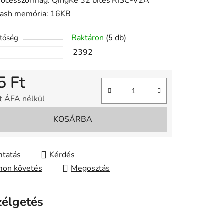
rocesszormag: QingKe 32 bites RISC-V2A
lash memória: 16KB
Raktáron
(5 db)
etőség
2392
5 Ft
t ÁFA nélkül
gár:
KOSÁRBA
tatás
Kérdés
on követés
Megosztás
zélgetés