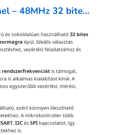
CH32V003 RISC-V fejlesztőpanel – 48MHz 32 bites mikrokontroller modul 3.3V/5V rendszerekhez
ú és sokoldalúan használható
32 bites
szormagra
épül. Ideális választás
esztéshez, vezérlési feladatokhoz és
 rendszerfrekvenciát
is támogat,
a is alkalmas kialakítást kínál. A
os egyszerűbb vezérlési, mérési,
álható, ezért könnyen illeszthető
etekhez. A mikrokontroller több
USART
,
I2C
és
SPI
kapcsolatot, így
tekhez is.