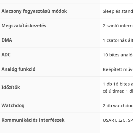
Alacsony fogyasztású módok
Sleep és sta
Megszakításkezelés
2 szintű inter
DMA
1 csatornás á
ADC
10 bites analóg
Analóg funkció
Beépített műve
1 db 16 bites 
Időzítők
célú timer, 1 
Watchdog
2 db watchdog
Kommunikációs interfészek
USART, I2C, SP