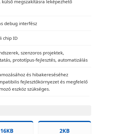
t, külső megszakításra leképezhető
as debug interfész
i chip ID
ndszerek, szenzoros projektek,
tatás, prototípus-fejlesztés, automatizálás
ramozásához és hibakereséséhez
atibilis fejlesztőkörnyezet és megfelelő
mozó eszköz szükséges.
16KB
2KB