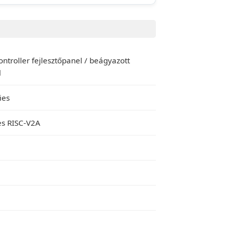
ntroller fejlesztőpanel / beágyazott
l
ies
es RISC-V2A