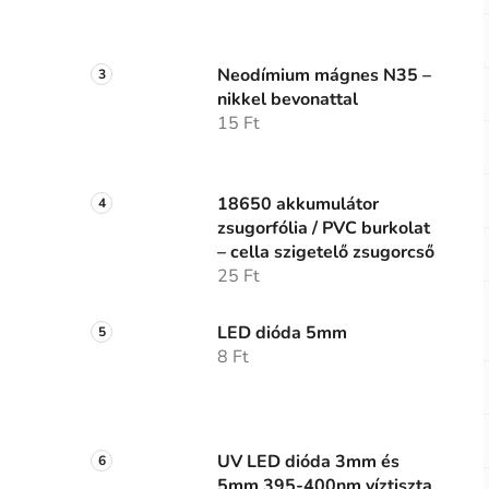
Neodímium mágnes N35 –
nikkel bevonattal
15 Ft
18650 akkumulátor
zsugorfólia / PVC burkolat
– cella szigetelő zsugorcső
25 Ft
LED dióda 5mm
8 Ft
UV LED dióda 3mm és
5mm 395-400nm víztiszta