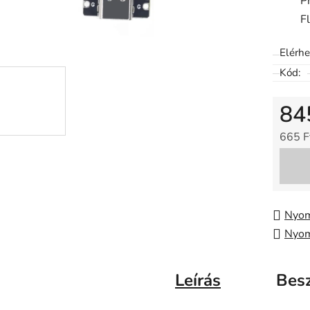
P
5-
F
ből
0,0
Elérh
csillag.
Kód:
84
665 F
Egysé
Nyom
Nyom
Leírás
Bes