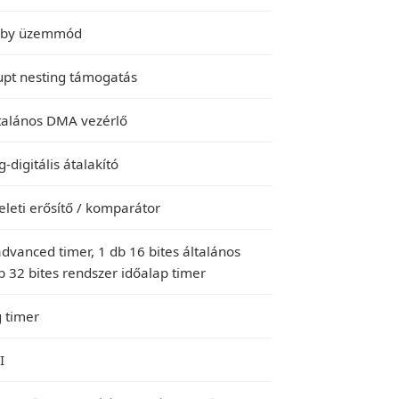
ndby üzemmód
rupt nesting támogatás
ltalános DMA vezérlő
-digitális átalakító
leti erősítő / komparátor
advanced timer, 1 db 16 bites általános
db 32 bites rendszer időalap timer
 timer
I