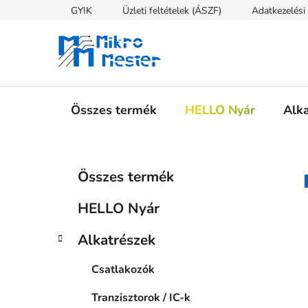
Ugrás
GYIK
Üzleti feltételek (ÁSZF)
Adatkezelési 
a
fő
tartalomhoz
Összes termék
HELLO Nyár
Alk
O
K
Kategóriák
Összes termék
a
átugrása
l
t
d
HELLO Nyár
e
a
g
l
Alkatrészek
ó
s
r
Csatlakozók
i
ó
á
p
Tranzisztorok / IC-k
k