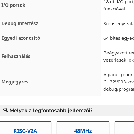
18 db I/O por
I/O portok
funkcióval
Debug interfész
Soros egyszál
Egyedi azonosító
64 bites egyed
Beágyazott re
Felhasználás
vezérlések, ok
A panel prog
Megjegyzés
CH32V003-komp
debug/progra
🔍 Melyek a legfontosabb jellemzői?
RISC-V2A
48MHz