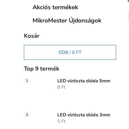
Akciós termékek
MikroMester Újdonságok
Kosár
0
DB /
0 FT
Top 9 termék
LED víztiszta dióda 5mm
8 Ft
LED víztiszta dióda 3mm
5 Ft