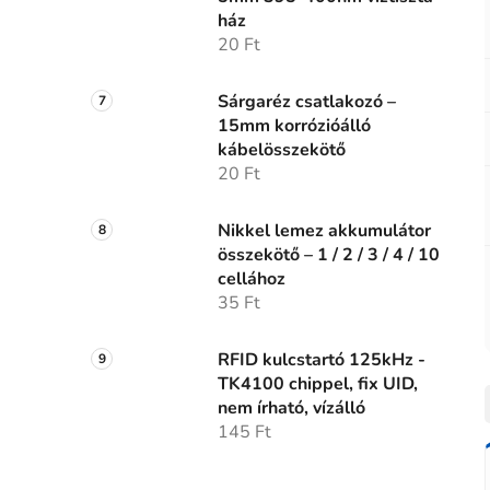
ház
20 Ft
Sárgaréz csatlakozó –
15mm korrózióálló
kábelösszekötő
20 Ft
Nikkel lemez akkumulátor
összekötő – 1 / 2 / 3 / 4 / 10
cellához
35 Ft
RFID kulcstartó 125kHz -
TK4100 chippel, fix UID,
nem írható, vízálló
145 Ft