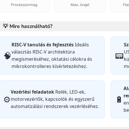
Processzormag
Max. órajel
Fla
💡 Mire használható?
RISC-V tanulás és fejlesztés
Ideális
Sz
választás RISC-V architektúra
US
🧠
📟
megismeréséhez, oktatási célokra és
kü
mikrokontrolleres kísérletezéshez.
mo
Al
Vezérlési feladatok
Relék, LED-ek,
re
⚙️
🔋
motorvezérlők, kapcsolók és egyszerű
en
automatizálási rendszerek vezérléséhez.
be