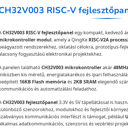
A
CH32V003 RISC-V fejlesztőpanel
egy kompakt, kedvező ár
mikrokontroller modul
, amely a QingKe
RISC-V2A proces
beágyazott rendszerekhez, oktatási célokra, prototípus-fejl
alacsony fogyasztású elektronikai projektekhez.
A panelen található
CH32V003 mikrokontroller
akár
48MHz
miközben kis méretű, energiatakarékos és ipari felhasználásr
beépített
16KB Flash memória
és
2KB SRAM
elegendő szám
kommunikációs és automatizálási feladathoz.
A
CH32V003 fejlesztőpanel
3.3V és 5V tápellátással is haszn
különböző szenzorokhoz, modulokhoz és fejlesztői környez
szabványos kommunikációs interfészt is támogat, például
alkalmas adatkommunikációs, szenzoros és vezérlési projek