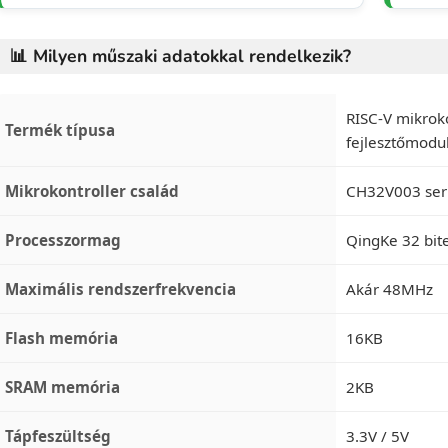
📊 Milyen műszaki adatokkal rendelkezik?
RISC-V mikroko
Termék típusa
fejlesztőmodu
Mikrokontroller család
CH32V003 ser
Processzormag
QingKe 32 bit
Maximális rendszerfrekvencia
Akár 48MHz
Flash memória
16KB
SRAM memória
2KB
Tápfeszültség
3.3V / 5V