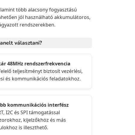
alamint több alacsony fogyasztású
hetően jól használható akkumulátoros,
ágyazott rendszerekben.
nelt választani?
kár 48MHz rendszerfrekvencia
lelő teljesítményt biztosít vezérlési,
si és kommunikációs feladatokhoz.
öbb kommunikációs interfész
T, I2C és SPI támogatással
zorokhoz, kijelzőkhöz és más
lokhoz is illeszthető.