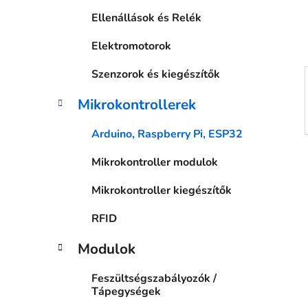
a
Ellenállások és Relék
n
e
Elektromotorok
l
Szenzorok és kiegészítők
Mikrokontrollerek
Arduino, Raspberry Pi, ESP32
Mikrokontroller modulok
Mikrokontroller kiegészítők
RFID
Modulok
Feszültségszabályozók /
Tápegységek