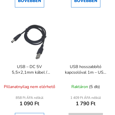
BŐVEBBEN
BŐVEBBEN
5,0
csillag.
USB – DC 5V
USB hosszabbító
5,5×2,1mm kábel /
kapcsolóval 1m – USB
tápkábel 1m
kábel beépített ki-
bekapcsolóval
Pillanatnyilag nem elérhető
Raktáron
(5 db)
858 Ft ÁFA nélkül
1 409 Ft ÁFA nélkül
1 090 Ft
1 790 Ft