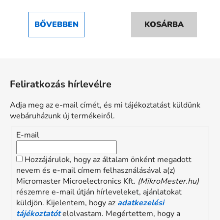
BŐVEBBEN
KOSÁRBA
L
á
Feliratkozás hírlevélre
b
l
Adja meg az e-mail címét, és mi tájékoztatást küldünk
é
webáruházunk új termékeiről.
c
E-mail
Hozzájárulok, hogy az általam önként megadott
nevem és e-mail címem felhasználásával a(z)
Micromaster Microelectronics Kft.
(MikroMester.hu)
részemre e-mail útján hírleveleket, ajánlatokat
küldjön. Kijelentem, hogy az
adatkezelési
tájékoztatót
elolvastam. Megértettem, hogy a