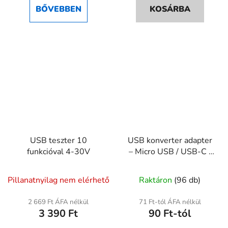
BŐVEBBEN
KOSÁRBA
USB teszter 10
USB konverter adapter
funkcióval 4-30V
– Micro USB / USB-C /
Mini USB / USB 3.0
A
Pillanatnyilag nem elérhető
Raktáron
(96 db)
termék
átlagos
2 669 Ft ÁFA nélkül
71 Ft-tól ÁFA nélkül
3 390 Ft
90 Ft-tól
értékelése
5-