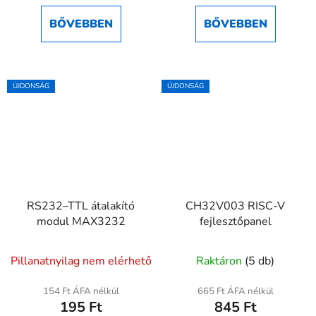
ből
BŐVEBBEN
BŐVEBBEN
5,0
csillag.
ÚJDONSÁG
ÚJDONSÁG
RS232–TTL átalakító
CH32V003 RISC-V
modul MAX3232
fejlesztőpanel
Pillanatnyilag nem elérhető
Raktáron
(5 db)
154 Ft ÁFA nélkül
665 Ft ÁFA nélkül
195 Ft
845 Ft