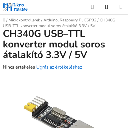
Ugrás
Keresés
KOSÁR
a
fő
Kezdőlap
/
Mikrokontrollerek
/
Arduino, Raspberry Pi, ESP32
/
CH340G
tartalomhoz
USB–TTL konverter modul soros átalakító 3.3V / 5V
CH340G USB–TTL
konverter modul soros
átalakító 3.3V / 5V
A
Nincs értékelés
Ugrás az értékeléshez
termék
átlagos
értékelése
5-
ből
0,0
csillag.