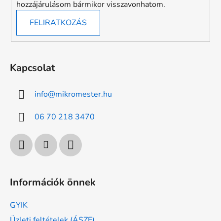
hozzájárulásom bármikor visszavonhatom.
FELIRATKOZÁS
Kapcsolat
info
@
mikromester.hu
06 70 218 3470
Információk önnek
GYIK
Üzleti feltételek (ÁSZF)