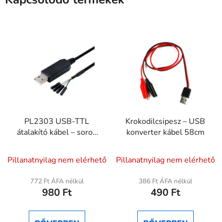
PL2303 USB-TTL
Krokodilcsipesz – USB
átalakító kábel – soros
konverter kábel 58cm
kommunikáció és
A
mikrokontroller
Pillanatnyilag nem elérhető
Pillanatnyilag nem elérhető
programozás
termék
átlagos
772 Ft ÁFA nélkül
386 Ft ÁFA nélkül
980 Ft
490 Ft
értékelése
5-
ből