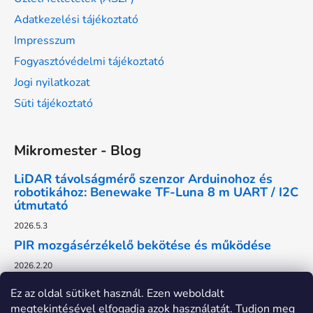
Adatkezelési tájékoztató
Impresszum
Fogyasztóvédelmi tájékoztató
Jogi nyilatkozat
Süti tájékoztató
Mikromester - Blog
LiDAR távolságmérő szenzor Arduinohoz és
robotikához: Benewake TF-Luna 8 m UART / I2C
útmutató
2026.5.3
PIR mozgásérzékelő bekötése és működése
2026.2.20
Ez az oldal sütiket használ. Ezen weboldalt
megtekintésével elfogadja azok használatát. Tudjon meg