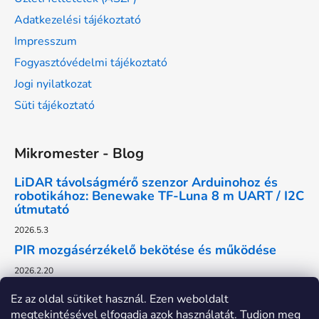
Adatkezelési tájékoztató
Impresszum
Fogyasztóvédelmi tájékoztató
Jogi nyilatkozat
Süti tájékoztató
Mikromester - Blog
LiDAR távolságmérő szenzor Arduinohoz és
robotikához: Benewake TF-Luna 8 m UART / I2C
útmutató
2026.5.3
PIR mozgásérzékelő bekötése és működése
2026.2.20
Ez az oldal sütiket használ. Ezen weboldalt
megtekintésével elfogadja azok használatát. Tudjon meg