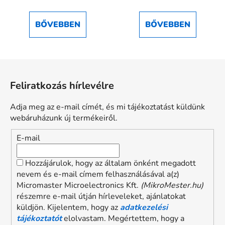
5-
ből
BŐVEBBEN
BŐVEBBEN
5,0
csillag.
L
á
Feliratkozás hírlevélre
b
l
Adja meg az e-mail címét, és mi tájékoztatást küldünk
é
webáruházunk új termékeiről.
c
E-mail
Hozzájárulok, hogy az általam önként megadott
nevem és e-mail címem felhasználásával a(z)
Micromaster Microelectronics Kft.
(MikroMester.hu)
részemre e-mail útján hírleveleket, ajánlatokat
küldjön. Kijelentem, hogy az
adatkezelési
tájékoztatót
elolvastam. Megértettem, hogy a