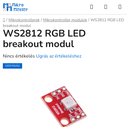
Ugrás
Keresés
KOSÁR
a
fő
Kezdőlap
/
Mikrokontrollerek
/
Mikrokontroller modulok
/
WS2812 RGB LED
tartalomhoz
breakout modul
WS2812 RGB LED
breakout modul
A
Nincs értékelés
Ugrás az értékeléshez
termék
ÚJDONSÁG
átlagos
értékelése
5-
ből
0,0
csillag.