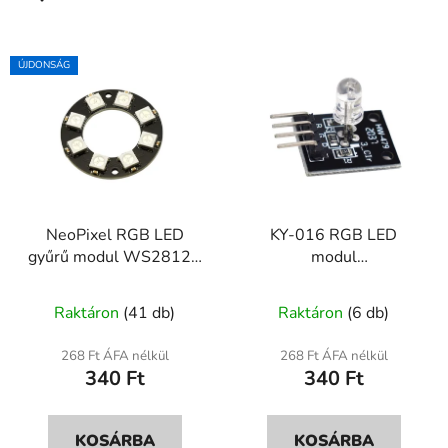
ÚJDONSÁG
NeoPixel RGB LED
KY-016 RGB LED
gyűrű modul WS2812B
modul
8 LED
mikrokontrollerhez –
A
PWM színvezérléssel
Raktáron
(41 db)
Raktáron
(6 db)
termék
átlagos
268 Ft ÁFA nélkül
268 Ft ÁFA nélkül
340 Ft
340 Ft
értékelése
5-
ből
KOSÁRBA
KOSÁRBA