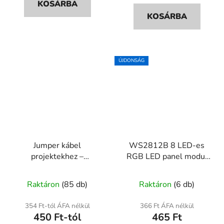
KOSÁRBA
5,0
5,0
KOSÁRBA
csillag.
csillag.
ÚJDONSÁG
Jumper kábel
WS2812B 8 LED-es
projektekhez –
RGB LED panel modul
10/20/40 cm Anya-
5V, 5050
A
Anya / Anya-Apa / Apa-
Raktáron
(85 db)
Raktáron
(6 db)
Apa
termék
átlagos
354 Ft-tól ÁFA nélkül
366 Ft ÁFA nélkül
450 Ft-tól
465 Ft
értékelése