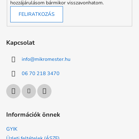
hozzájárulásom bármikor visszavonhatom.
FELIRATKOZÁS
Kapcsolat
info
@
mikromester.hu
06 70 218 3470
Információk önnek
GYIK
Üzleti feltételek (ÁSZF)