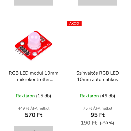
5,0
csillag.
RGB LED modul 10mm
Színváltós RGB LED
mikrokontroller
10mm automatikus
projektekhez
A
A
Raktáron
(15 db)
Raktáron
(46 db)
termék
termék
átlagos
átlagos
449 Ft ÁFA nélkül
75 Ft ÁFA nélkül
570 Ft
95 Ft
értékelése
értékelése
5-
190 Ft
5-
(–50 %)
ből
ből