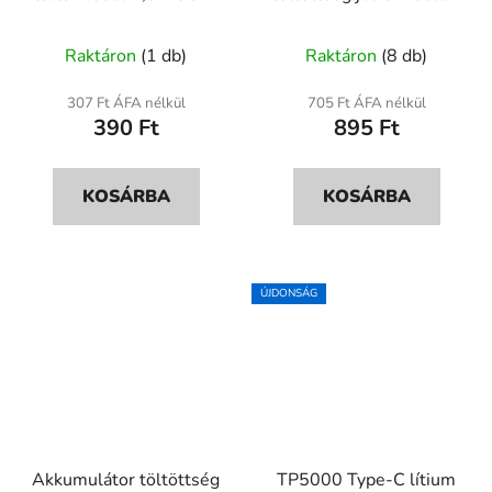
C – Li-ion/LiPo
XD-82B LED indikátor
A
egycellás töltő
Raktáron
(1 db)
Raktáron
(8 db)
termék
átlagos
307 Ft ÁFA nélkül
705 Ft ÁFA nélkül
390 Ft
895 Ft
értékelése
5-
ből
KOSÁRBA
KOSÁRBA
4,7
csillag.
ÚJDONSÁG
Akkumulátor töltöttség
TP5000 Type-C lítium