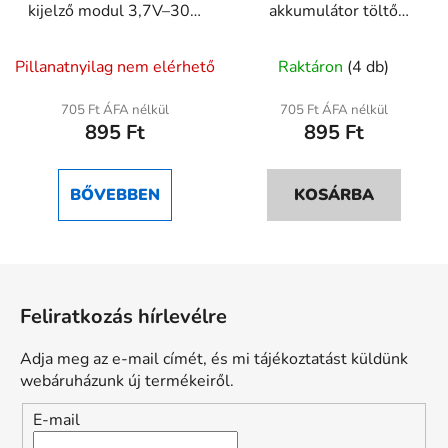
kijelző modul 3,7V–30V
akkumulátor töltő
LED indikátor
modul 1A, 4.2V/3.6V
A
Li-ion és LiFePO4
Pillanatnyilag nem elérhető
Raktáron
(4 db)
termék
akkuhoz védelemmel
átlagos
705 Ft ÁFA nélkül
705 Ft ÁFA nélkül
895 Ft
895 Ft
értékelése
5-
ből
BŐVEBBEN
KOSÁRBA
5,0
csillag.
L
á
Feliratkozás hírlevélre
b
l
Adja meg az e-mail címét, és mi tájékoztatást küldünk
é
webáruházunk új termékeiről.
c
E-mail