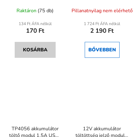
modul
cellához
Raktáron
(75 db)
Pillanatnyilag nem elérhető
134 Ft ÁFA nélkül
1 724 Ft ÁFA nélkül
170 Ft
2 190 Ft
KOSÁRBA
BŐVEBBEN
TP4056 akkumulátor
12V akkumulátor
töltő modul 1,5A USB-
töltöttség jelző modul –