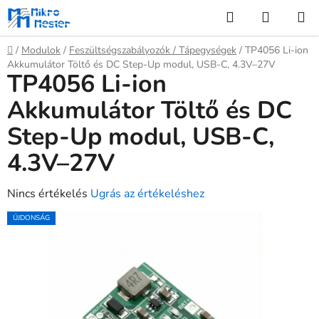
Ugrás
Keresés
KOSÁR
a
fő
Kezdőlap
/
Modulok
/
Feszültségszabályozók / Tápegységek
/
TP4056 Li-ion
tartalomhoz
Akkumulátor Töltő és DC Step-Up modul, USB-C, 4.3V–27V
TP4056 Li-ion
Akkumulátor Töltő és DC
Step-Up modul, USB-C,
4.3V–27V
A
Nincs értékelés
Ugrás az értékeléshez
termék
ÚJDONSÁG
átlagos
értékelése
5-
ből
0,0