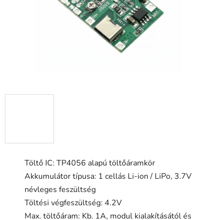
csillag.
Töltő IC: TP4056 alapú töltőáramkör
Akkumulátor típusa: 1 cellás Li-ion / LiPo, 3.7V
névleges feszültség
Töltési végfeszültség: 4.2V
Max. töltőáram: Kb. 1A, modul kialakításától és