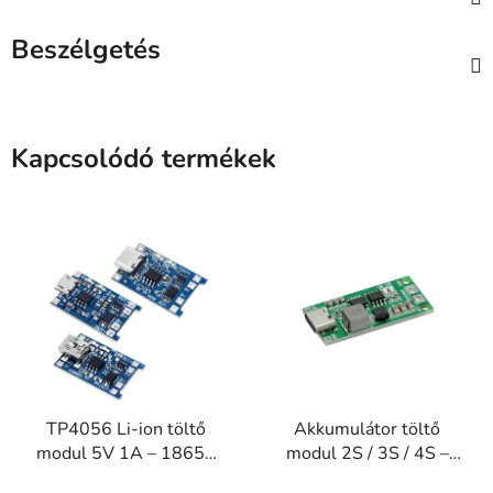
Beszélgetés
Kapcsolódó termékek
TP4056 Li-ion töltő
Akkumulátor töltő
modul 5V 1A – 18650
modul 2S / 3S / 4S –
és LiPo cellákhoz
USB-C step-up Li-