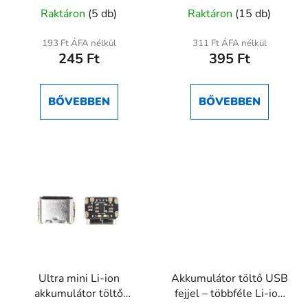
A
ion/LiPo töltő
Raktáron
(5 db)
Raktáron
(15 db)
termék
átlagos
193 Ft ÁFA nélkül
311 Ft ÁFA nélkül
245 Ft
395 Ft
értékelése
5-
ből
BŐVEBBEN
BŐVEBBEN
5,0
csillag.
Ultra mini Li-ion
Akkumulátor töltő USB
akkumulátor töltő
fejjel – többféle Li-ion