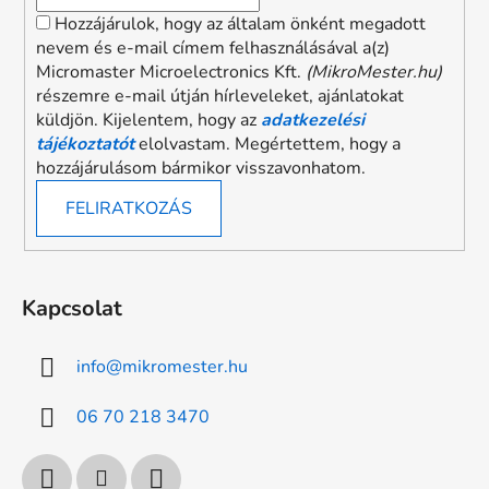
Hozzájárulok, hogy az általam önként megadott
nevem és e-mail címem felhasználásával a(z)
Micromaster Microelectronics Kft.
(MikroMester.hu)
részemre e-mail útján hírleveleket, ajánlatokat
küldjön. Kijelentem, hogy az
adatkezelési
tájékoztatót
elolvastam. Megértettem, hogy a
hozzájárulásom bármikor visszavonhatom.
FELIRATKOZÁS
Kapcsolat
info
@
mikromester.hu
06 70 218 3470