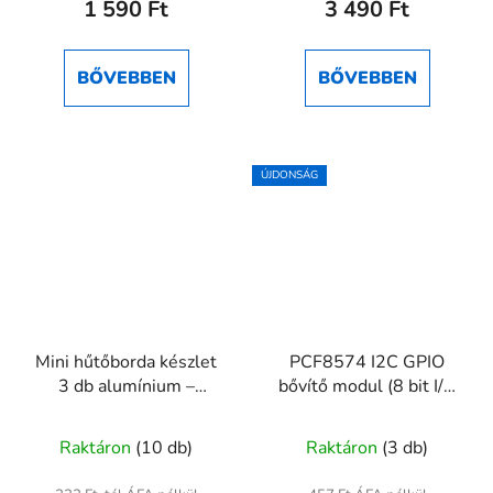
1 590 Ft
3 490 Ft
értékelése
5-
ből
BŐVEBBEN
BŐVEBBEN
5,0
csillag.
ÚJDONSÁG
Mini hűtőborda készlet
PCF8574 I2C GPIO
3 db alumínium –
bővítő modul (8 bit I/O
Raspberry Pi és
expander) -
tranzisztor hűtésére
mikrokontrollerekhez
Raktáron
(10 db)
Raktáron
(3 db)