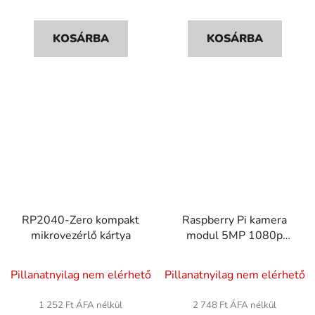
KOSÁRBA
KOSÁRBA
RP2040-Zero kompakt
Raspberry Pi kamera
mikrovezérlő kártya
modul 5MP 1080p
OV5647
A
Pillanatnyilag nem elérhető
Pillanatnyilag nem elérhető
termék
átlagos
1 252 Ft ÁFA nélkül
2 748 Ft ÁFA nélkül