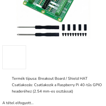
csillag.
Termék típusa: Breakout Board / Shield HAT
Csatlakozás: Csatlakozik a Raspberry Pi 40-tűs GPIO
headeréhez (2.54 mm-es osztással)
A tétel elfogyott…