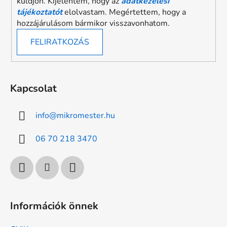
küldjön. Kijelentem, hogy az
adatkezelési
tájékoztatót
elolvastam. Megértettem, hogy a
hozzájárulásom bármikor visszavonhatom.
FELIRATKOZÁS
Kapcsolat
info
@
mikromester.hu
06 70 218 3470
Információk önnek