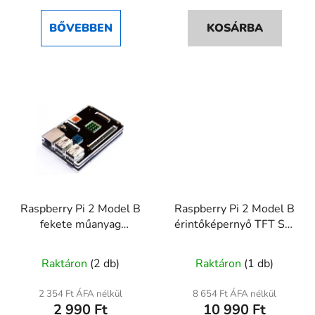
BŐVEBBEN
KOSÁRBA
Raspberry Pi 2 Model B
Raspberry Pi 2 Model B
fekete műanyag
érintőképernyő TFT SPI
védőtok
320×480
Raktáron
(2 db)
Raktáron
(1 db)
2 354 Ft ÁFA nélkül
8 654 Ft ÁFA nélkül
2 990 Ft
10 990 Ft