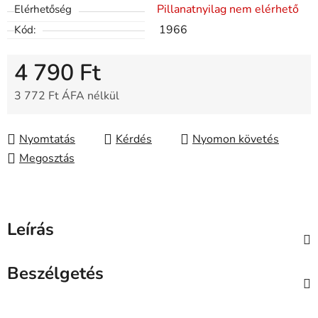
Pillanatnyilag nem elérhető
Elérhetőség
1966
Kód:
4 790 Ft
3 772 Ft ÁFA nélkül
Egységár:
Nyomtatás
Kérdés
Nyomon követés
Megosztás
Leírás
Beszélgetés