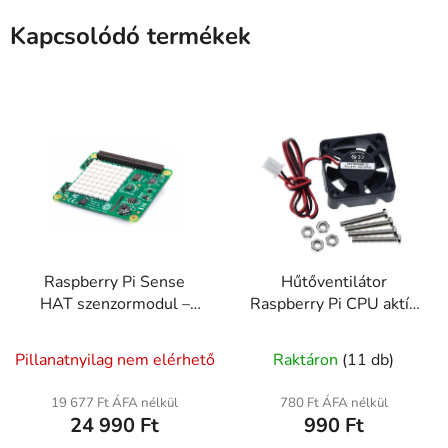
Kapcsolódó termékek
Raspberry Pi Sense
Hűtőventilátor
HAT szenzormodul –
Raspberry Pi CPU aktív
giroszkóp, hőmérő, LED
hűtésére – DC 5V 0.2A
mátrix
csavarokkal
Pillanatnyilag nem elérhető
Raktáron
(11 db)
19 677 Ft ÁFA nélkül
780 Ft ÁFA nélkül
24 990 Ft
990 Ft