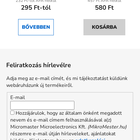
232 Ft-tól ÁFA nélkül
457 Ft ÁFA nélkül
295 Ft-tól
580 Ft
BŐVEBBEN
KOSÁRBA
L
á
Feliratkozás hírlevélre
b
l
Adja meg az e-mail címét, és mi tájékoztatást küldünk
é
webáruházunk új termékeiről.
c
E-mail
Hozzájárulok, hogy az általam önként megadott
nevem és e-mail címem felhasználásával a(z)
Micromaster Microelectronics Kft.
(MikroMester.hu)
részemre e-mail útján hírleveleket, ajánlatokat