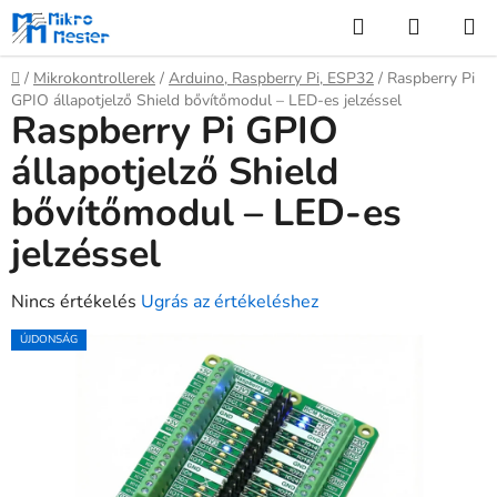
Ugrás
Keresés
KOSÁR
a
fő
Kezdőlap
/
Mikrokontrollerek
/
Arduino, Raspberry Pi, ESP32
/
Raspberry Pi
tartalomhoz
GPIO állapotjelző Shield bővítőmodul – LED-es jelzéssel
Raspberry Pi GPIO
állapotjelző Shield
bővítőmodul – LED-es
jelzéssel
A
Nincs értékelés
Ugrás az értékeléshez
termék
ÚJDONSÁG
átlagos
értékelése
5-
ből
0,0