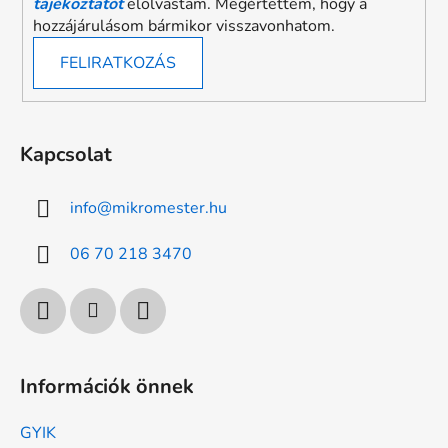
tájékoztatót
elolvastam. Megértettem, hogy a
hozzájárulásom bármikor visszavonhatom.
FELIRATKOZÁS
Kapcsolat
info
@
mikromester.hu
06 70 218 3470
Információk önnek
GYIK