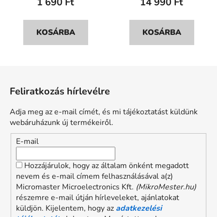
1 690 Ft
14 990 Ft
KOSÁRBA
KOSÁRBA
L
á
Feliratkozás hírlevélre
b
l
Adja meg az e-mail címét, és mi tájékoztatást küldünk
é
webáruházunk új termékeiről.
c
E-mail
Hozzájárulok, hogy az általam önként megadott
nevem és e-mail címem felhasználásával a(z)
Micromaster Microelectronics Kft.
(MikroMester.hu)
részemre e-mail útján hírleveleket, ajánlatokat
küldjön. Kijelentem, hogy az
adatkezelési