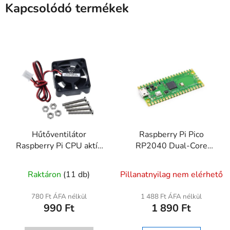
Kapcsolódó termékek
Hűtőventilátor
Raspberry Pi Pico
Raspberry Pi CPU aktív
RP2040 Dual-Core
hűtésére – DC 5V 0.2A
mikrovezérlő kártya
csavarokkal
(264KB RAM)
Raktáron
(11 db)
Pillanatnyilag nem elérhető
780 Ft ÁFA nélkül
1 488 Ft ÁFA nélkül
990 Ft
1 890 Ft