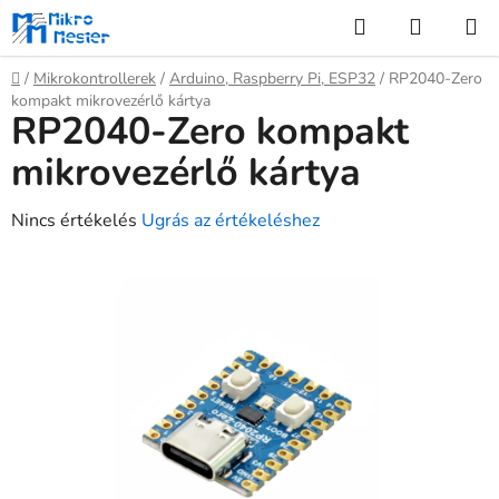
Ugrás
Keresés
KOSÁR
a
fő
Kezdőlap
/
Mikrokontrollerek
/
Arduino, Raspberry Pi, ESP32
/
RP2040-Zero
tartalomhoz
kompakt mikrovezérlő kártya
RP2040-Zero kompakt
mikrovezérlő kártya
A
Nincs értékelés
Ugrás az értékeléshez
termék
átlagos
értékelése
5-
ből
0,0
csillag.