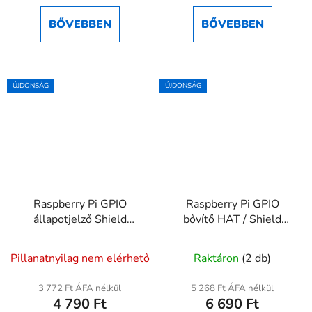
ből
BŐVEBBEN
BŐVEBBEN
5,0
csillag.
ÚJDONSÁG
ÚJDONSÁG
Raspberry Pi GPIO
Raspberry Pi GPIO
állapotjelző Shield
bővítő HAT / Shield
bővítőmodul – LED-es
csavaros sorkapcsokkal
jelzéssel
(2B/3B/4B/Zero
Pillanatnyilag nem elérhető
Raktáron
(2 db)
kompatibilis)
3 772 Ft ÁFA nélkül
5 268 Ft ÁFA nélkül
4 790 Ft
6 690 Ft