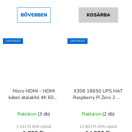
BŐVEBBEN
KOSÁRBA
ÚJDONSÁG
ÚJDONSÁG
Micro HDMI – HDMI
X306 18650 UPS HAT
kábel átalakító 4K 60Hz
Raspberry Pi Zero 2 W-
(HDMI 2.0) Raspberry
hez
Pi-hez – 18 cm
Raktáron
(3 db)
Raktáron
(2 db)
1 331 Ft ÁFA nélkül
11 803 Ft ÁFA nélkül