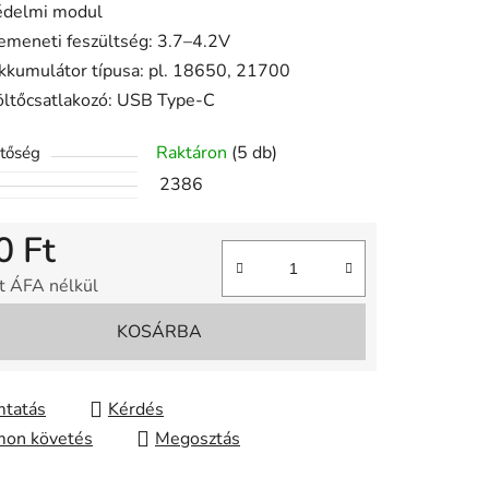
édelmi modul
ése
emeneti feszültség: 3.7–4.2V
kkumulátor típusa: pl. 18650, 21700
öltőcsatlakozó: USB Type-C
Raktáron
(5 db)
etőség
2386
0 Ft
t ÁFA nélkül
gár:
KOSÁRBA
tatás
Kérdés
on követés
Megosztás