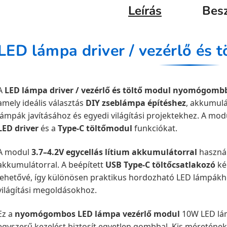
Leírás
Bes
A
LED lámpa driver / vezérlő és töltő modul nyomógomb
amely ideális választás
DIY zseblámpa építéshez
, akkumulá
lámpák javításához és egyedi világítási projektekhez. A mod
LED driver
és a
Type-C töltőmodul
funkciókat.
A modul
3.7–4.2V egycellás lítium akkumulátorral
használ
akkumulátorral. A beépített
USB Type-C töltőcsatlakozó
ké
lehetővé, így különösen praktikus hordozható LED lámpák
világítási megoldásokhoz.
Ez a
nyomógombos LED lámpa vezérlő modul
10W LED lá
egyszerű kezelést biztosít egyetlen gombbal. Kis méretén