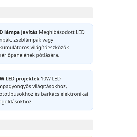
D lámpa javítás
Meghibásodott LED
mpák, zseblámpák vagy
kumulátoros világítóeszközök
zérlőpanelének pótlására.
W LED projektek
10W LED
mpagyöngyös világításokhoz,
ototípusokhoz és barkács elektronikai
goldásokhoz.