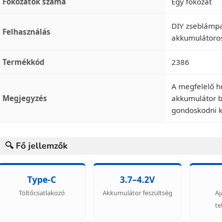
Fokozatok száma
Egy fokozat
DIY zseblámpa 
Felhasználás
akkumulátoros
Termékkód
2386
A megfelelő hű
Megjegyzés
akkumulátor b
gondoskodni k
🔍 Fő jellemzők
Type-C
3.7–4.2V
Töltőcsatlakozó
Akkumulátor feszültség
Aj
te