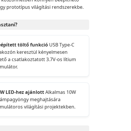
gy prototípus világítási rendszerekbe.
sztani?
eépített töltő funkció
USB Type-C
lakozón keresztül kényelmesen
ető a csatlakoztatott 3.7V-os lítium
mulátor.
0W LED-hez ajánlott
Alkalmas 10W
lámpagyöngy meghajtására
mulátoros világítási projektekben.