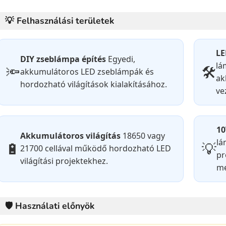
💡 Felhasználási területek
LE
DIY zseblámpa építés
Egyedi,
lá
🔦
🛠️
akkumulátoros LED zseblámpák és
ak
hordozható világítások kialakításához.
ve
10
Akkumulátoros világítás
18650 vagy
lá
🔋
💡
21700 cellával működő hordozható LED
pr
világítási projektekhez.
me
🛡️ Használati előnyök