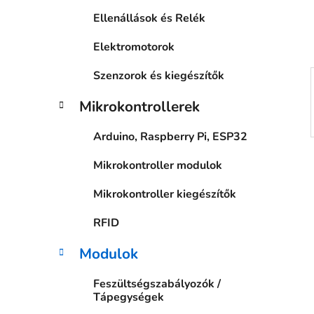
a
Ellenállások és Relék
n
e
Elektromotorok
l
Szenzorok és kiegészítők
Mikrokontrollerek
Arduino, Raspberry Pi, ESP32
Mikrokontroller modulok
Mikrokontroller kiegészítők
RFID
Modulok
Feszültségszabályozók /
Tápegységek