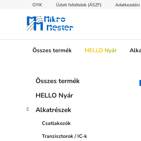
Ugrás
GYIK
Üzleti feltételek (ÁSZF)
Adatkezelési 
a
fő
tartalomhoz
Összes termék
HELLO Nyár
Alk
O
K
Kategóriák
Összes termék
a
átugrása
l
t
d
HELLO Nyár
e
a
g
l
Alkatrészek
ó
s
r
Csatlakozók
i
ó
á
p
Tranzisztorok / IC-k
k