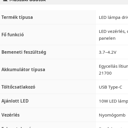
Termék típusa
LED lámpa driv
LED vezérlés, 
Fő funkció
panelen
Bemeneti feszültség
3.7–4.2V
Egycellás líti
Akkumulátor típusa
21700
Töltőcsatlakozó
USB Type-C
Ajánlott LED
10W LED lám
Vezérlés
Nyomógomb