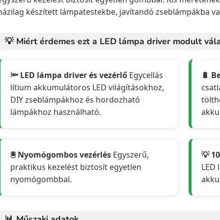
házilag készített lámpatestekbe, javítandó zseblámpákba va
💡 Miért érdemes ezt a LED lámpa driver modult vála
🔦 LED lámpa driver és vezérlő
Egycellás
🔋 B
lítium akkumulátoros LED világításokhoz,
csat
DIY zseblámpákhoz és hordozható
tölth
lámpákhoz használható.
akku
🖲️ Nyomógombos vezérlés
Egyszerű,
💡 1
praktikus kezelést biztosít egyetlen
LED 
nyomógombbal.
akku
📊 Műszaki adatok