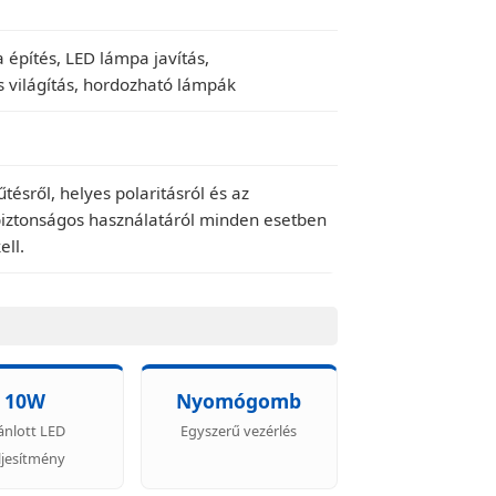
építés, LED lámpa javítás,
 világítás, hordozható lámpák
tésről, helyes polaritásról és az
iztonságos használatáról minden esetben
ell.
10W
Nyomógomb
ánlott LED
Egyszerű vezérlés
ljesítmény