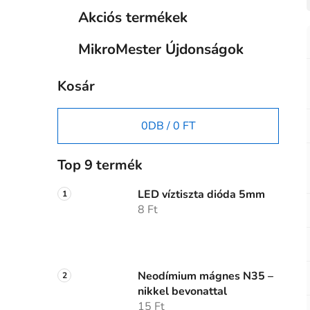
Akciós termékek
MikroMester Újdonságok
Kosár
0
DB /
0 FT
Top 9 termék
LED víztiszta dióda 5mm
8 Ft
Neodímium mágnes N35 –
nikkel bevonattal
15 Ft