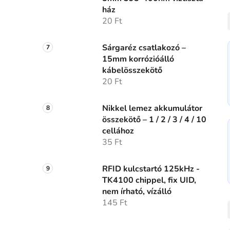
ház
20 Ft
Sárgaréz csatlakozó –
15mm korrózióálló
kábelösszekötő
20 Ft
Nikkel lemez akkumulátor
összekötő – 1 / 2 / 3 / 4 / 10
cellához
35 Ft
RFID kulcstartó 125kHz -
TK4100 chippel, fix UID,
nem írható, vízálló
145 Ft