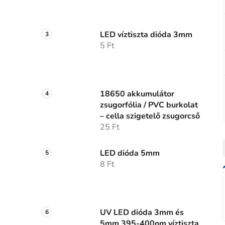
LED víztiszta dióda 3mm
5 Ft
18650 akkumulátor
zsugorfólia / PVC burkolat
– cella szigetelő zsugorcső
25 Ft
LED dióda 5mm
8 Ft
UV LED dióda 3mm és
5mm 395-400nm víztiszta