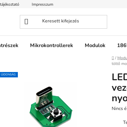
tájékoztató
Impresszum
Fogyasztóvédelmi tájékoztató
atrészek
Mikrokontrollerek
Modulok
186
Kezdől
/
Modu
töltő m
LED
ÚJDONSÁG
vez
ny
A
Nincs é
termék
T
átlagos