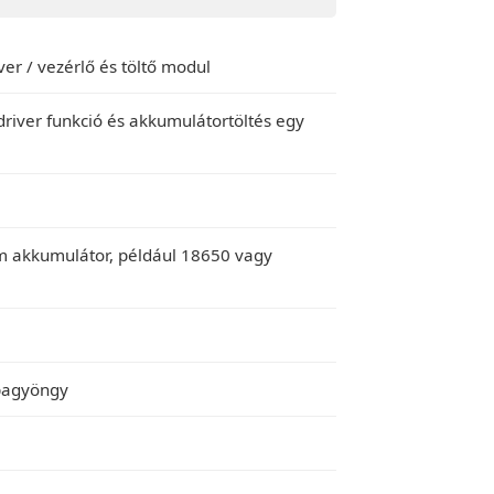
er / vezérlő és töltő modul
driver funkció és akkumulátortöltés egy
um akkumulátor, például 18650 vagy
pagyöngy