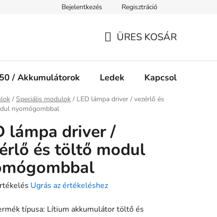
Bejelentkezés
Regisztráció
Jogi nyilatkozat
Süti tájékoztató
ÜRES KOSÁR
KOSÁR
50 / Akkumulátorok
Ledek
Kapcsolók
Ké
ap
lok
/
Speciális modulok
/
LED lámpa driver / vezérlő és
odul nyomógombbal
 lámpa driver /
érlő és töltő modul
omógombbal
rtékelés
Ugrás az értékeléshez
ermék típusa: Lítium akkumulátor töltő és