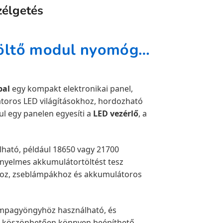
zélgetés
LED lámpa driver / vezérlő és töltő modul nyomógombbal – Type-C, 3.7–4.2V, 10W LED-hez
bal
egy kompakt elektronikai panel,
toros LED világításokhoz, hordozható
ul egy panelen egyesíti a
LED vezérlő
, a
ható, például 18650 vagy 21700
nyelmes akkumulátortöltést tesz
hoz, zseblámpákhoz és akkumulátoros
mpagyöngyhöz használható, és
ek köszönhetően könnyen beépíthető