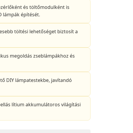
zérlőként és töltőmodulként is
D lámpák építését.
ebb töltési lehetőséget biztosít a
ikus megoldás zseblámpákhoz és
tő DIY lámpatestekbe, javítandó
ellás lítium akkumulátoros világítási