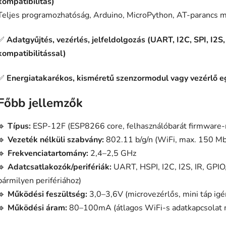
kompatibilitás)
Teljes programozhatóság, Arduino, MicroPython, AT-parancs 
✅
Adatgyűjtés, vezérlés, jelfeldolgozás (UART, I2C, SPI, I2S,
kompatibilitással)
✅
Energiatakarékos, kisméretű szenzormodul vagy vezérlő eg
Főbb jellemzők
🔹
Típus:
ESP-12F (ESP8266 core, felhasználóbarát firmware-
🔹
Vezeték nélküli szabvány:
802.11 b/g/n (WiFi, max. 150 Mb
🔹
Frekvenciatartomány:
2,4–2,5 GHz
🔹
Adatcsatlakozók/perifériák:
UART, HSPI, I2C, I2S, IR, GPI
bármilyen perifériához)
🔹
Működési feszültség:
3,0–3,6V (microvezérlős, mini táp igé
🔹
Működési áram:
80–100mA (átlagos WiFi-s adatkapcsolat 