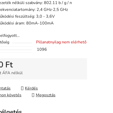
ezeték nélküli szabvány: 802.11 b / g / n
ése
rekvenciatartomány: 2,4 GHz-2,5 GHz
űködési feszültség: 3,0 - 3,6V
űködési áram: 80mA-100mA
 elfogyott…
Pillanatnyilag nem elérhető
etőség
1096
0 Ft
t ÁFA nélkül
gár:
tatás
Kérdés
on követés
Megosztás
zélgetés