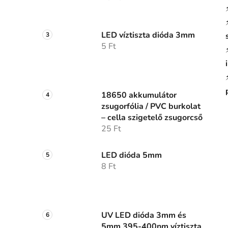
LED víztiszta dióda 3mm
5 Ft
18650 akkumulátor
zsugorfólia / PVC burkolat
– cella szigetelő zsugorcső
25 Ft
LED dióda 5mm
8 Ft
UV LED dióda 3mm és
5mm 395-400nm víztiszta