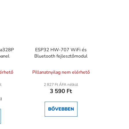
ga328P
ESP32 HW-707 WiFi és
panel
Bluetooth fejlesztőmodul
lérhető
Pillanatnyilag nem elérhető
l
2 827 Ft ÁFA nélkül
3 590 Ft
ése
%)
BŐVEBBEN