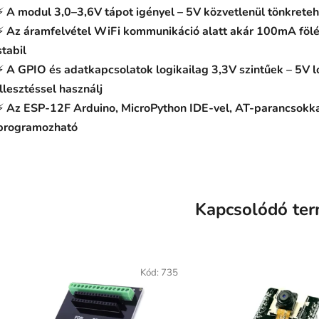
⚡
A modul 3,0–3,6V tápot igényel – 5V közvetlenül tönkreteh
⚡
Az áramfelvétel WiFi kommunikáció alatt akár 100mA fölé 
stabil
⚡
A GPIO és adatkapcsolatok logikailag 3,3V szintűek – 5V l
illesztéssel használj
⚡
Az ESP-12F Arduino, MicroPython IDE-vel, AT-parancsokkal
programozható
Kapcsolódó te
Kód:
735