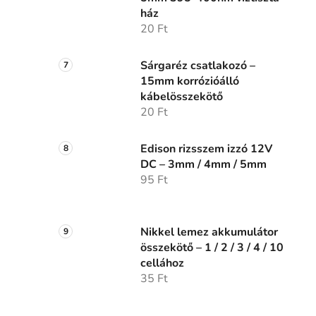
ház
20 Ft
Sárgaréz csatlakozó –
15mm korrózióálló
kábelösszekötő
20 Ft
Edison rizsszem izzó 12V
DC – 3mm / 4mm / 5mm
95 Ft
Nikkel lemez akkumulátor
összekötő – 1 / 2 / 3 / 4 / 10
cellához
35 Ft