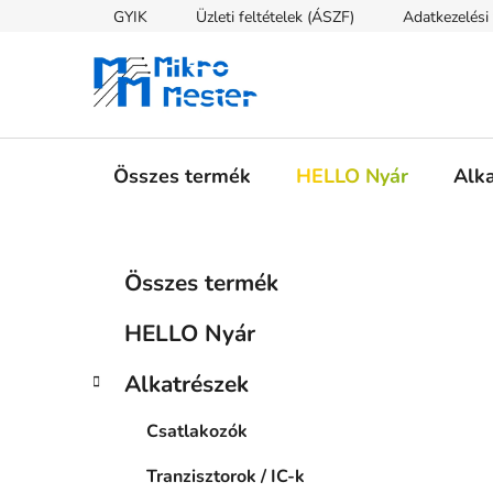
Ugrás
GYIK
Üzleti feltételek (ÁSZF)
Adatkezelési 
a
fő
tartalomhoz
Összes termék
HELLO Nyár
Alk
O
K
Kategóriák
Összes termék
a
átugrása
l
t
d
HELLO Nyár
e
a
g
l
Alkatrészek
ó
s
r
Csatlakozók
i
ó
á
p
Tranzisztorok / IC-k
k