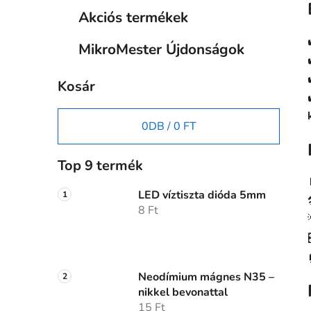
Akciós termékek
MikroMester Újdonságok
Kosár
0
DB /
0 FT
Top 9 termék
LED víztiszta dióda 5mm
8 Ft
Neodímium mágnes N35 –
nikkel bevonattal
15 Ft