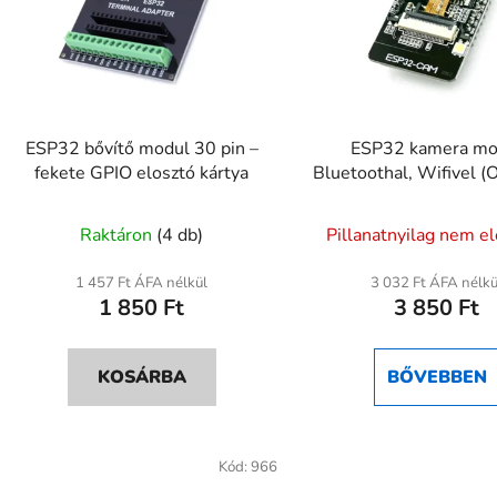
ESP32 bővítő modul 30 pin –
ESP32 kamera mo
fekete GPIO elosztó kártya
Bluetoothal, Wifivel 
A
Raktáron
(4 db)
Pillanatnyilag nem e
termék
átlagos
1 457 Ft ÁFA nélkül
3 032 Ft ÁFA nélkü
1 850 Ft
3 850 Ft
értékelése
5-
ből
KOSÁRBA
BŐVEBBEN
5,0
csillag.
Kód:
966