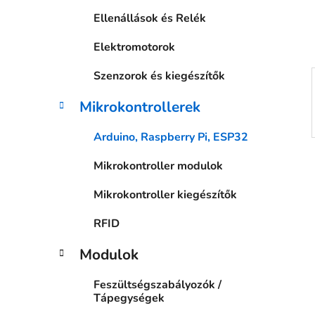
a
Ellenállások és Relék
n
e
Elektromotorok
l
Szenzorok és kiegészítők
Mikrokontrollerek
Arduino, Raspberry Pi, ESP32
Mikrokontroller modulok
Mikrokontroller kiegészítők
RFID
Modulok
Feszültségszabályozók /
Tápegységek