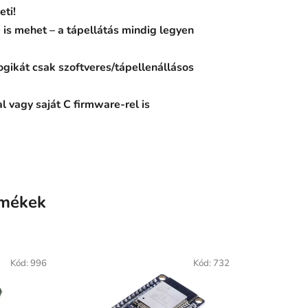
eti!
is mehet – a tápellátás mindig legyen
ogikát csak szoftveres/tápellenállásos
 vagy saját C firmware-rel is
rmékek
Kód:
996
Kód:
732