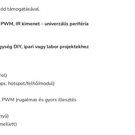
mód támogatásával.
 PWM, IR kimenet – univerzális periféria
ység DIY, ipari vagy labor projektekhez
rel)
ps, hotspot/felhő/modul)
O, PWM (rugalmas és gyors illesztés
nyű)
mellett)