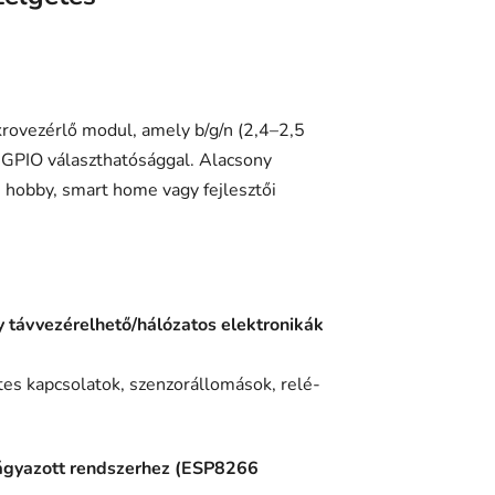
rovezérlő modul, amely b/g/n (2,4–2,5
s GPIO választhatósággal. Alacsony
, hobby, smart home vagy fejlesztői
 távvezérelhető/hálózatos elektronikák
etes kapcsolatok, szenzorállomások, relé-
eágyazott rendszerhez (ESP8266