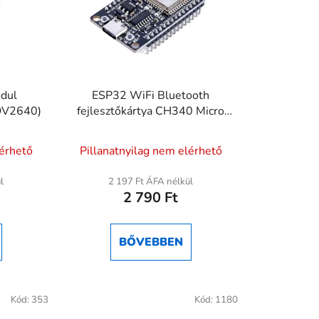
dul
ESP32 WiFi Bluetooth
(OV2640)
fejlesztőkártya CH340 Micro
USB
A
lérhető
Pillanatnyilag nem elérhető
termék
átlagos
l
2 197 Ft ÁFA nélkül
2 790 Ft
értékelése
5-
ből
BŐVEBBEN
4,3
csillag.
Kód:
353
Kód:
1180