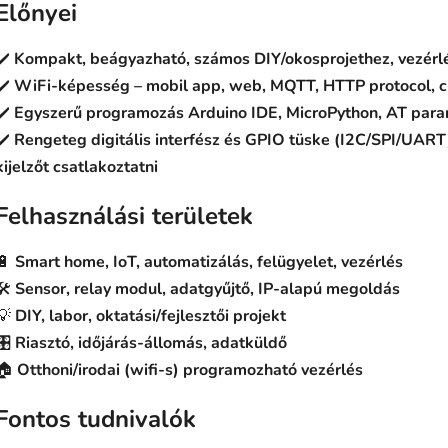
Előnyei
✔️
Kompakt, beágyazható, számos DIY/okosprojethez, vezérlé
✔️
WiFi-képesség – mobil app, web, MQTT, HTTP protocol, cl
✔️
Egyszerű programozás Arduino IDE, MicroPython, AT par
✔️
Rengeteg digitális interfész és GPIO tüske (I2C/SPI/UART) 
kijelzőt csatlakoztatni
Felhasználási területek
🔋
Smart home, IoT, automatizálás, felügyelet, vezérlés
🛠️
Sensor, relay modul, adatgyűjtő, IP-alapú megoldás
💡
DIY, labor, oktatási/fejlesztői projekt
🎛️
Riasztó, időjárás-állomás, adatküldő
🏠
Otthoni/irodai (wifi-s) programozható vezérlés
Fontos tudnivalók