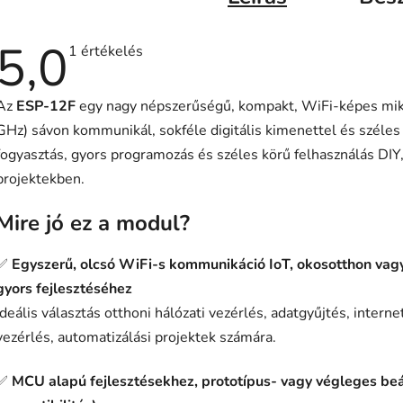
5,0
A
1 értékelés
termék
átlagos
értékelése
Az
ESP-12F
egy nagy népszerűségű, kompakt, WiFi-képes mik
5-
ből
GHz) sávon kommunikál, sokféle digitális kimenettel és széle
5,0
csillag.
fogyasztás, gyors programozás és széles körű felhasználás DIY
projektekben.
Mire jó ez a modul?
✅
Egyszerű, olcsó WiFi-s kommunikáció IoT, okosotthon vagy
gyors fejlesztéséhez
Ideális választás otthoni hálózati vezérlés, adatgyűjtés, intern
vezérlés, automatizálási projektek számára.
✅
MCU alapú fejlesztésekhez, prototípus- vagy végleges b