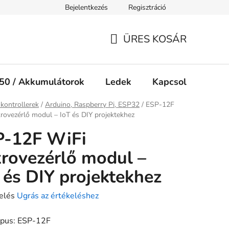
Bejelentkezés
Regisztráció
Jogi nyilatkozat
Süti tájékoztató
ÜRES KOSÁR
KOSÁR
50 / Akkumulátorok
Ledek
Kapcsolók
Ké
ap
kontrollerek
/
Arduino, Raspberry Pi, ESP32
/
ESP-12F
rovezérlő modul – IoT és DIY projektekhez
P-12F WiFi
rovezérlő modul –
 és DIY projektekhez
elés
Ugrás az értékeléshez
ípus: ESP-12F