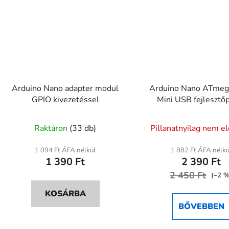
Arduino Nano adapter modul
Arduino Nano ATme
GPIO kivezetéssel
Mini USB fejlesztő
A
A
Raktáron
(33 db)
Pillanatnyilag nem e
termék
termék
átlagos
átlagos
1 094 Ft ÁFA nélkül
1 882 Ft ÁFA nélkü
1 390 Ft
2 390 Ft
értékelése
értékel
5-
2 450 Ft
5-
(–2 
ből
ből
KOSÁRBA
5,0
4,5
BŐVEBBEN
csillag.
csillag.