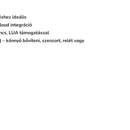
shez ideális
oud integráció
ancs, LUA támogatással
– könnyű bővíteni, szenzort, relét vagy