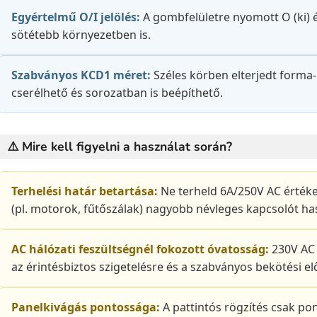
Egyértelmű O/I jelölés:
A gombfelületre nyomott O (ki) é
sötétebb környezetben is.
Szabványos KCD1 méret:
Széles körben elterjedt forma-
cserélhető és sorozatban is beépíthető.
⚠️ Mire kell figyelni a használat során?
Terhelési határ betartása:
Ne terheld 6A/250V AC érték
(pl. motorok, fűtőszálak) nagyobb névleges kapcsolót has
AC hálózati feszültségnél fokozott óvatosság:
230V AC 
az érintésbiztos szigetelésre és a szabványos bekötési el
Panelkivágás pontossága:
A pattintós rögzítés csak pon