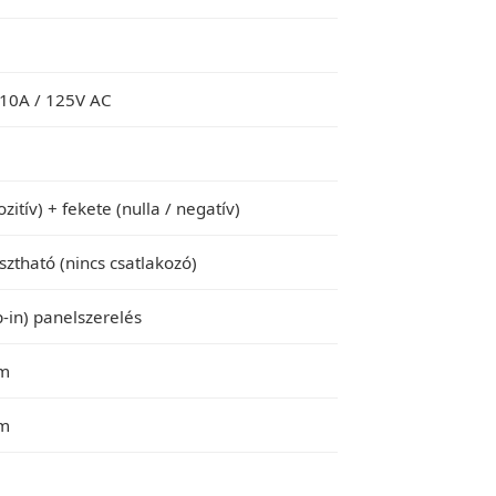
 10A / 125V AC
pozitív) + fekete (nulla / negatív)
sztható (nincs csatlakozó)
p-in) panelszerelés
mm
mm