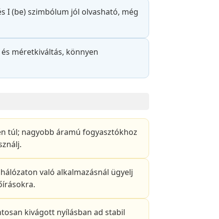
s I (be) szimbólum jól olvasható, még
 és méretkiváltás, könnyen
en túl; nagyobb áramú fogyasztókhoz
ználj.
hálózaton való alkalmazásnál ügyelj
őírásokra.
tosan kivágott nyílásban ad stabil