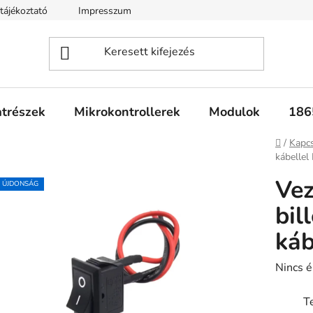
tájékoztató
Impresszum
Fogyasztóvédelmi tájékoztató
atrészek
Mikrokontrollerek
Modulok
186
Kezdől
/
Kapc
kábelle
Ve
ÚJDONSÁG
bil
káb
A
Nincs é
termék
T
átlagos