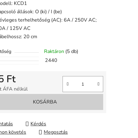
odell: KCD1
ése
pcsoló állások: O (ki) / I (be)
évleges terhelhetőség (AC): 6A / 250V AC;
0A / 125V AC
ábelhossz: 20 cm
Raktáron
(5 db)
etőség
2440
5 Ft
t ÁFA nélkül
gár:
KOSÁRBA
tatás
Kérdés
on követés
Megosztás