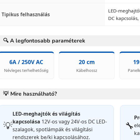
LED-meghajtók
Tipikus felhasználás
DC kapcsolás, 
🔍 A legfontosabb paraméterek
6A / 250V AC
20 cm
1
Névleges terhelhetőség
Kábelhossz
Panelk
💡 Mire használható?
LED-meghajtók és világítás
Pr
kapcsolása
12V-os vagy 24V-os DC LED-
💡
🔧
el
szalagok, spotlámpák és világítási
ka
rendszerek be/ki kapcsolásához.