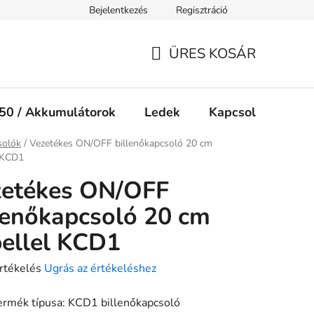
Bejelentkezés
Regisztráció
Jogi nyilatkozat
Süti tájékoztató
ÜRES KOSÁR
KOSÁR
50 / Akkumulátorok
Ledek
Kapcsolók
Ké
ap
solók
/
Vezetékes ON/OFF billenőkapcsoló 20 cm
l KCD1
zetékes ON/OFF
lenőkapcsoló 20 cm
ellel KCD1
rtékelés
Ugrás az értékeléshez
ermék típusa: KCD1 billenőkapcsoló