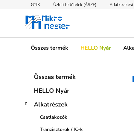
Ugrás
GYIK
Üzleti feltételek (ÁSZF)
Adatkezelési 
a
fő
tartalomhoz
Összes termék
HELLO Nyár
Alk
O
K
Kategóriák
Összes termék
a
átugrása
l
t
d
HELLO Nyár
e
a
g
l
Alkatrészek
ó
s
r
Csatlakozók
i
ó
á
p
Tranzisztorok / IC-k
k