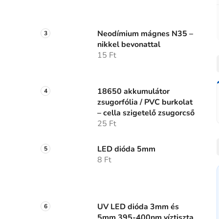
Neodímium mágnes N35 –
nikkel bevonattal
15 Ft
18650 akkumulátor
zsugorfólia / PVC burkolat
– cella szigetelő zsugorcső
25 Ft
LED dióda 5mm
8 Ft
UV LED dióda 3mm és
5mm 395-400nm víztiszta