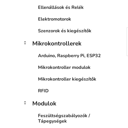
a
Ellenállások és Relék
n
e
Elektromotorok
l
Szenzorok és kiegészítők
Mikrokontrollerek
Arduino, Raspberry Pi, ESP32
Mikrokontroller modulok
Mikrokontroller kiegészítők
RFID
Modulok
Feszültségszabályozók /
Tápegységek