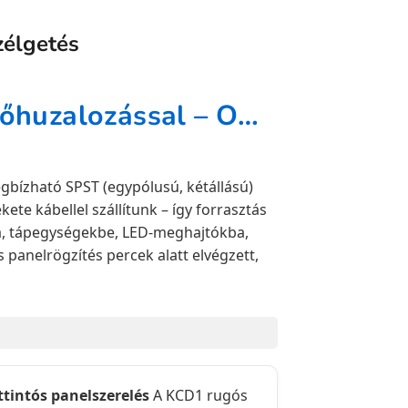
zélgetés
KCD1 billenőkapcsoló 20 cm előhuzalozással – ON/OFF, piros-fekete kábel, panelbe pattintható
gbízható SPST (egypólusú, kétállású)
ete kábellel szállítunk – így forrasztás
a, tápegységekbe, LED-meghajtókba,
 panelrögzítés percek alatt elvégzett,
attintós panelszerelés
A KCD1 rugós