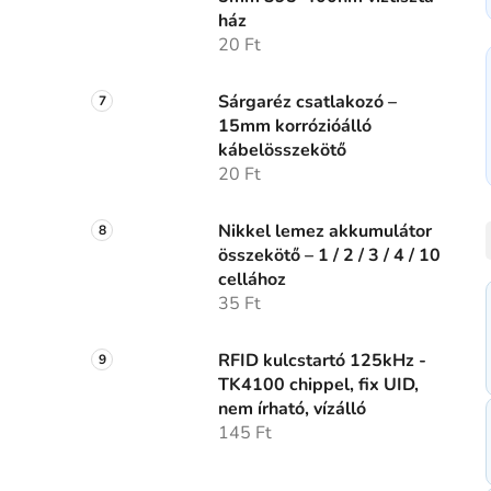
ház
20 Ft
Sárgaréz csatlakozó –
15mm korrózióálló
kábelösszekötő
20 Ft
Nikkel lemez akkumulátor
összekötő – 1 / 2 / 3 / 4 / 10
cellához
35 Ft
RFID kulcstartó 125kHz -
TK4100 chippel, fix UID,
nem írható, vízálló
145 Ft