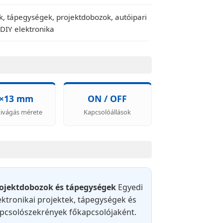
, tápegységek, projektdobozok, autóipari
DIY elektronika
9×13 mm
ON / OFF
ivágás mérete
Kapcsolóállások
ojektdobozok és tápegységek
Egyedi
ektronikai projektek, tápegységek és
pcsolószekrények főkapcsolójaként.