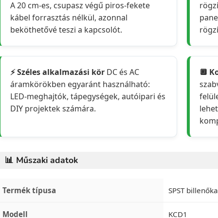
A 20 cm-es, csupasz végű piros-fekete
rögz
kábel forrasztás nélkül, azonnal
pane
beköthetővé teszi a kapcsolót.
rögzí
⚡ Széles alkalmazási kör
DC és AC
🔲 K
áramkörökben egyaránt használható:
szab
LED-meghajtók, tápegységek, autóipari és
felü
DIY projektek számára.
lehet
kompa
📊 Műszaki adatok
Termék típusa
SPST billenők
Modell
KCD1