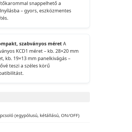
ítőkarommal snappelhető a
lnyílásba – gyors, eszközmentes
tés.
ompakt, szabványos méret
A
ványos KCD1 méret – kb. 28×20 mm
let, kb. 19×13 mm panelkivágás –
ővé teszi a széles körű
tibilitást.
apcsoló (egypólusú, kétállású, ON/OFF)