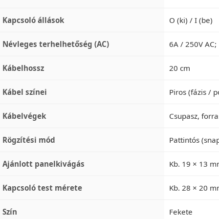
Kapcsoló állások
O (ki) / I (be)
Névleges terhelhetőség (AC)
6A / 250V AC;
Kábelhossz
20 cm
Kábel színei
Piros (fázis / 
Kábelvégek
Csupasz, forra
Rögzítési mód
Pattintós (sna
Ajánlott panelkivágás
Kb. 19 × 13 
Kapcsoló test mérete
Kb. 28 × 20 
Szín
Fekete