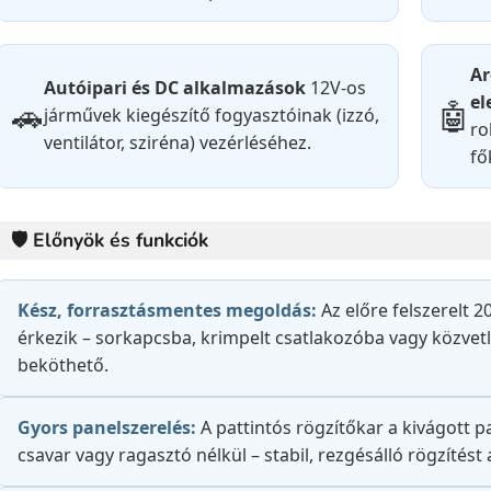
Ar
Autóipari és DC alkalmazások
12V-os
el
🚗
🤖
járművek kiegészítő fogyasztóinak (izzó,
ro
ventilátor, sziréna) vezérléséhez.
fő
🛡️ Előnyök és funkciók
Kész, forrasztásmentes megoldás:
Az előre felszerelt 
érkezik – sorkapcsba, krimpelt csatlakozóba vagy közvet
beköthető.
Gyors panelszerelés:
A pattintós rögzítőkar a kivágott p
csavar vagy ragasztó nélkül – stabil, rezgésálló rögzítést 