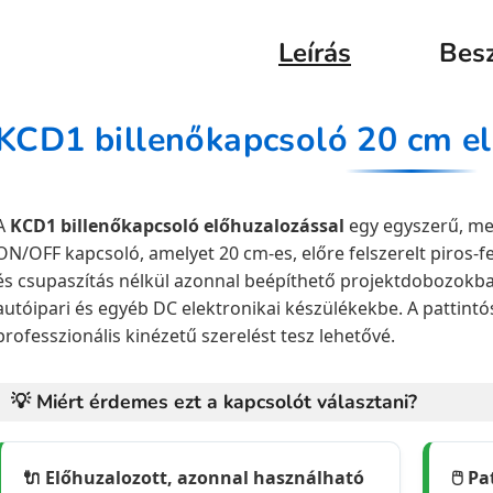
Leírás
Bes
A
KCD1 billenőkapcsoló előhuzalozással
egy egyszerű, me
ON/OFF kapcsoló, amelyet 20 cm-es, előre felszerelt piros-fek
és csupaszítás nélkül azonnal beépíthető projektdobozokb
autóipari és egyéb DC elektronikai készülékekbe. A pattintós
professzionális kinézetű szerelést tesz lehetővé.
💡 Miért érdemes ezt a kapcsolót választani?
🔌 Előhuzalozott, azonnal használható
🖱️ P