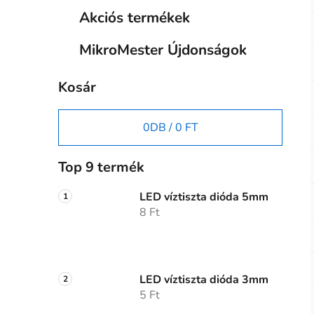
Akciós termékek
MikroMester Újdonságok
Kosár
0
DB /
0 FT
Top 9 termék
LED víztiszta dióda 5mm
8 Ft
LED víztiszta dióda 3mm
5 Ft