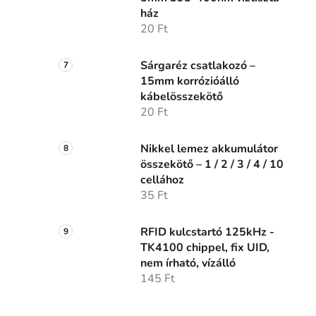
ház
20 Ft
Sárgaréz csatlakozó –
15mm korrózióálló
kábelösszekötő
20 Ft
Nikkel lemez akkumulátor
összekötő – 1 / 2 / 3 / 4 / 10
cellához
35 Ft
RFID kulcstartó 125kHz -
TK4100 chippel, fix UID,
nem írható, vízálló
145 Ft