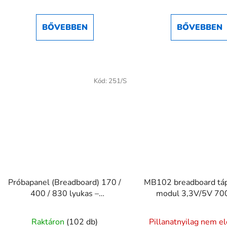
5-
5-
ből
ből
BŐVEBBEN
BŐVEBBEN
5,0
5,0
csillag.
csillag.
Kód:
251/S
Próbapanel (Breadboard) 170 /
MB102 breadboard tá
400 / 830 lyukas –
modul 3,3V/5V 7
forrasztásmentes prototípus
felület
Raktáron
(102 db)
Pillanatnyilag nem e