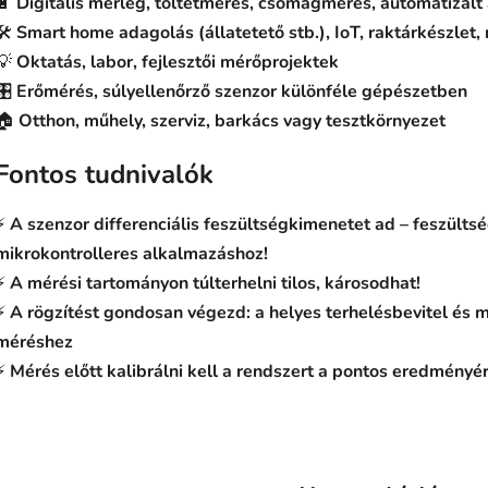
🔋
Digitális mérleg, töltetmérés, csomagmérés, automatizált
🛠️
Smart home adagolás (állatetető stb.), IoT, raktárkészlet,
💡
Oktatás, labor, fejlesztői mérőprojektek
🎛️
Erőmérés, súlyellenőrző szenzor különféle gépészetben
🏠
Otthon, műhely, szerviz, barkács vagy tesztkörnyezet
Fontos tudnivalók
⚡
A szenzor differenciális feszültségkimenetet ad – feszülts
mikrokontrolleres alkalmazáshoz!
⚡
A mérési tartományon túlterhelni tilos, károsodhat!
⚡
A rögzítést gondosan végezd: a helyes terhelésbevitel és m
méréshez
⚡
Mérés előtt kalibrálni kell a rendszert a pontos eredményér