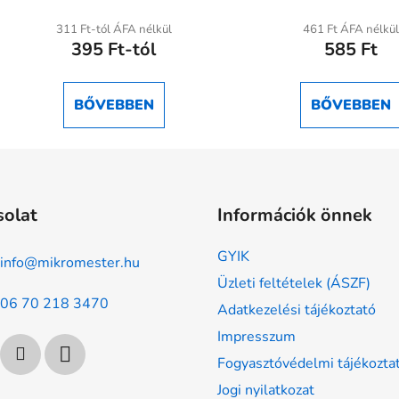
311 Ft-tól ÁFA nélkül
461 Ft ÁFA nélkül
395 Ft-tól
585 Ft
BŐVEBBEN
BŐVEBBEN
solat
Információk önnek
GYIK
info
@
mikromester.hu
Üzleti feltételek (ÁSZF)
06 70 218 3470
Adatkezelési tájékoztató
Impresszum
Fogyasztóvédelmi tájékozta
Jogi nyilatkozat