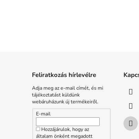
L
á
Feliratkozás hírlevélre
Kapc
b
l
Adja meg az e-mail címét, és mi
é
tájékoztatást küldünk
c
webáruházunk új termékeiről.
E-mail
Hozzájárulok, hogy az
általam önként megadott