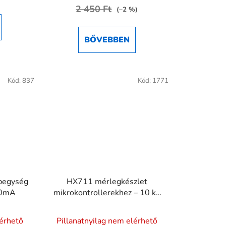
2 450 Ft
5-
(–2 %)
ből
4,5
BŐVEBBEN
csillag.
Kód:
837
Kód:
1771
pegység
HX711 mérlegkészlet
00mA
mikrokontrollerekhez – 10 kg
mérőcella
lérhető
Pillanatnyilag nem elérhető