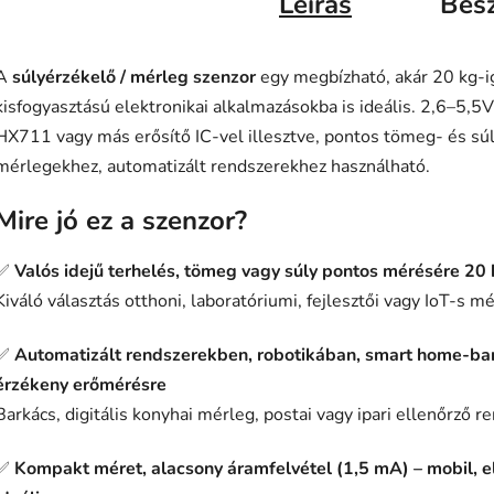
Leírás
Bes
A
súlyérzékelő / mérleg szenzor
egy megbízható, akár 20 kg-i
kisfogyasztású elektronikai alkalmazásokba is ideális. 2,6–5,5
HX711 vagy más erősítő IC-vel illesztve, pontos tömeg- és sú
mérlegekhez, automatizált rendszerekhez használható.
Mire jó ez a szenzor?
✅
Valós idejű terhelés, tömeg vagy súly pontos mérésére 20 
Kiváló választás otthoni, laboratóriumi, fejlesztői vagy IoT-s m
✅
Automatizált rendszerekben, robotikában, smart home-ba
érzékeny erőmérésre
Barkács, digitális konyhai mérleg, postai vagy ipari ellenőrző r
✅
Kompakt méret, alacsony áramfelvétel (1,5 mA) – mobil, 