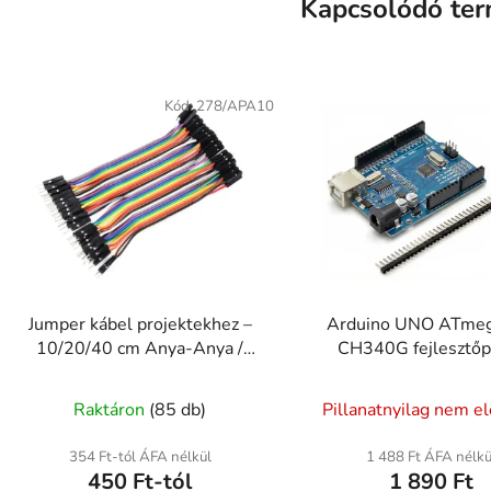
Kapcsolódó te
Kód:
278/APA10
Jumper kábel projektekhez –
Arduino UNO ATme
10/20/40 cm Anya-Anya /
CH340G fejlesztőp
Anya-Apa / Apa-Apa
A
A
Raktáron
(85 db)
Pillanatnyilag nem e
termék
termék
átlagos
átlagos
354 Ft-tól ÁFA nélkül
1 488 Ft ÁFA nélkü
450 Ft-tól
1 890 Ft
értékelése
értékel