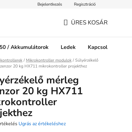
Bejelentkezés
Regisztráció
Jogi nyilatkozat
Süti tájékoztató
ÜRES KOSÁR
KOSÁR
50 / Akkumulátorok
Ledek
Kapcsolók
Ké
ap
kontrollerek
/
Mikrokontroller modulok
/
Súlyérzékelő
zenzor 20 kg HX711 mikrokontroller projekthez
yérzékelő mérleg
nzor 20 kg HX711
rokontroller
jekthez
rtékelés
Ugrás az értékeléshez