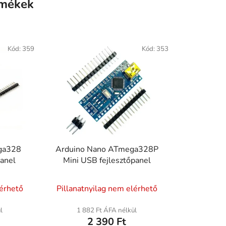
rmékek
Kód:
359
Kód:
353
ga328
Arduino Nano ATmega328P
anel
Mini USB fejlesztőpanel
A
lérhető
Pillanatnyilag nem elérhető
termék
átlagos
l
1 882 Ft ÁFA nélkül
2 390 Ft
ése
értékelése