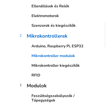
a
Ellenállások és Relék
n
e
Elektromotorok
l
Szenzorok és kiegészítők
Mikrokontrollerek
Arduino, Raspberry Pi, ESP32
Mikrokontroller modulok
Mikrokontroller kiegészítők
RFID
Modulok
Feszültségszabályozók /
Tápegységek