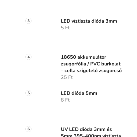
LED víztiszta dióda 3mm
5 Ft
18650 akkumulátor
zsugorfólia / PVC burkolat
– cella szigetelő zsugorcső
25 Ft
LED dióda 5mm
8 Ft
UV LED dióda 3mm és
5mm 395-400nm víztiszta