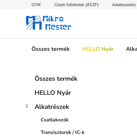
Ugrás
GYIK
Üzleti feltételek (ÁSZF)
Adatkezelési 
a
fő
tartalomhoz
Összes termék
HELLO Nyár
Alk
O
K
Kategóriák
Összes termék
a
átugrása
l
t
d
HELLO Nyár
e
a
g
l
Alkatrészek
ó
s
r
Csatlakozók
i
ó
á
p
Tranzisztorok / IC-k
k