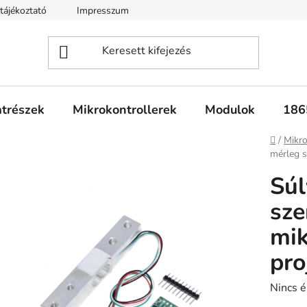
tájékoztató
Impresszum
Fogyasztóvédelmi tájékoztató
atrészek
Mikrokontrollerek
Modulok
186
Kezdől
/
Mikro
mérleg s
Súl
sze
mik
pro
A
Nincs é
termék