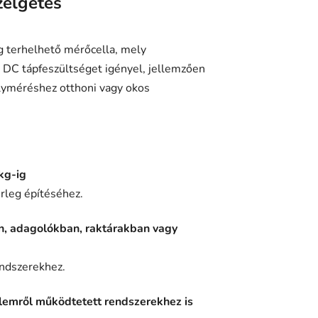
zélgetés
g terhelhető mérőcella, mely
V DC tápfeszültséget igényel, jellemzően
lyméréshez otthoni vagy okos
kg-ig
érleg építéséhez.
n, adagolókban, raktárakban vagy
endszerekhez.
elemről működtetett rendszerekhez is