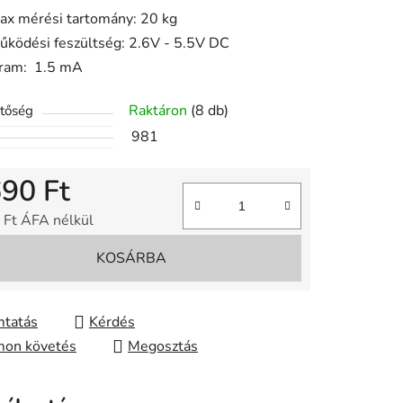
ax mérési tartomány: 20 kg
űködési feszültség: 2.6V - 5.5V DC
ése
ram: 1.5 mA
Raktáron
(8 db)
etőség
981
690 Ft
 Ft ÁFA nélkül
gár:
KOSÁRBA
tatás
Kérdés
on követés
Megosztás