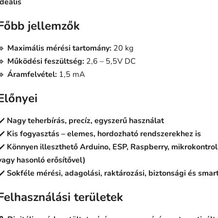
ideális
Főbb jellemzők
🔹
Maximális mérési tartomány:
20 kg
🔹
Működési feszültség:
2,6 – 5,5V DC
🔹
Áramfelvétel:
1,5 mA
Előnyei
✔️
Nagy teherbírás, precíz, egyszerű használat
✔️
Kis fogyasztás – elemes, hordozható rendszerekhez is
✔️
Könnyen illeszthető Arduino, ESP, Raspberry, mikrokontro
vagy hasonló erősítővel)
✔️
Sokféle mérési, adagolási, raktározási, biztonsági és sm
Felhasználási területek