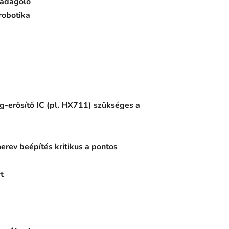
 adagoló
 robotika
ég-erősítő IC (pl. HX711) szükséges a
erev beépítés kritikus a pontos
t