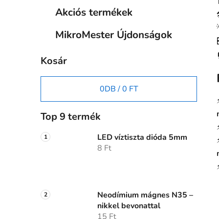
Akciós termékek
MikroMester Újdonságok
Kosár
0
DB /
0 FT
Top 9 termék
LED víztiszta dióda 5mm
8 Ft
Neodímium mágnes N35 –
nikkel bevonattal
15 Ft