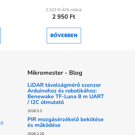
2 323 Ft ÁFA nélkül
2 950 Ft
BŐVEBBEN
Mikromester - Blog
LiDAR távolságmérő szenzor
Arduinohoz és robotikához:
Benewake TF-Luna 8 m UART
/ I2C útmutató
2026.5.3
PIR mozgásérzékelő bekötése
tó
és működése
2026.2.20