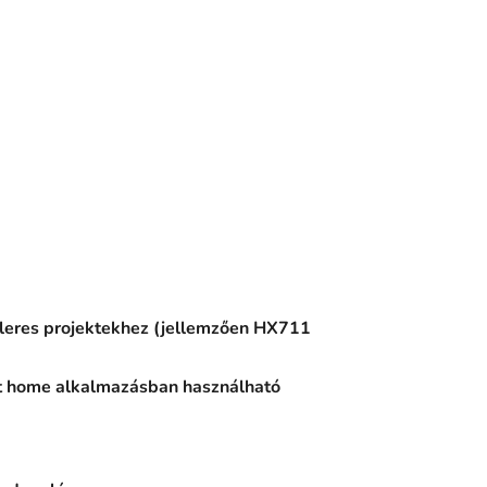
lleres projektekhez (jellemzően HX711
art home alkalmazásban használható