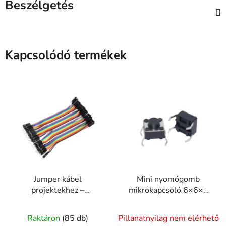
Beszélgetés
Kapcsolódó termékek
Jumper kábel
Mini nyomógomb
projektekhez –
mikrokapcsoló 6×6×5
10/20/40 cm Anya-
mm
A
Anya / Anya-Apa / Apa-
Raktáron
(85 db)
Pillanatnyilag nem elérhető
Apa
termék