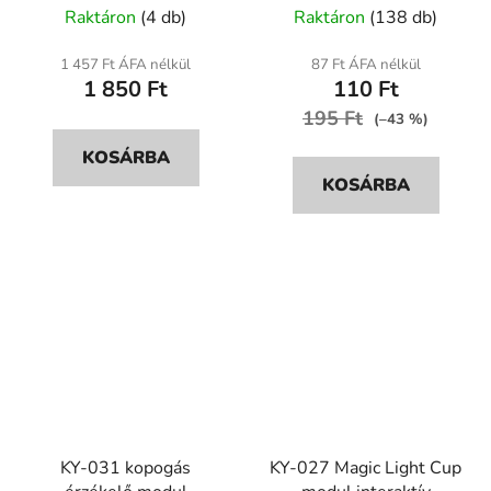
Raktáron
(4 db)
Raktáron
(138 db)
termék
átlagos
1 457 Ft ÁFA nélkül
87 Ft ÁFA nélkül
1 850 Ft
110 Ft
értékelése
5-
195 Ft
(–43 %)
ből
KOSÁRBA
5,0
KOSÁRBA
csillag.
KY-031 kopogás
KY-027 Magic Light Cup