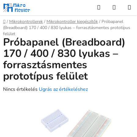
Ugrás
Keresés
KOSÁR
a
fő
Kezdőlap
/
Mikrokontrollerek
/
Mikrokontroller kiegészítők
/
Próbapanel
tartalomhoz
(Breadboard) 170 / 400 / 830 lyukas – forrasztásmentes prototípus
felület
Próbapanel (Breadboard)
170 / 400 / 830 lyukas –
forrasztásmentes
prototípus felület
A
Nincs értékelés
Ugrás az értékeléshez
termék
átlagos
értékelése
5-
ből