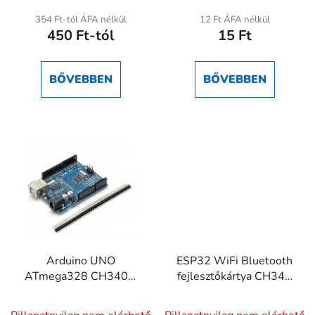
átlagos
354 Ft-tól ÁFA nélkül
12 Ft ÁFA nélkül
450 Ft-tól
15 Ft
értékelése
5-
ből
BŐVEBBEN
BŐVEBBEN
5,0
csillag.
Arduino UNO
ESP32 WiFi Bluetooth
ATmega328 CH340G
fejlesztőkártya CH340
fejlesztőpanel
Micro USB
A
A