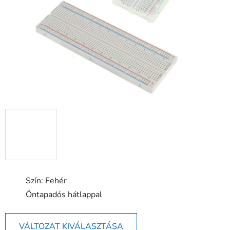
0,0
csillag.
Szín: Fehér
Öntapadós hátlappal
VÁLTOZAT KIVÁLASZTÁSA