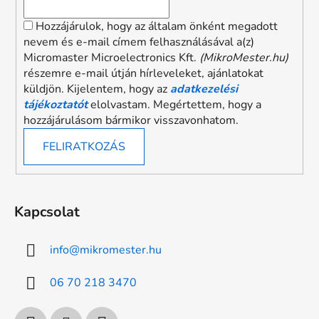
Hozzájárulok, hogy az általam önként megadott
nevem és e-mail címem felhasználásával a(z)
Micromaster Microelectronics Kft.
(MikroMester.hu)
részemre e-mail útján hírleveleket, ajánlatokat
küldjön. Kijelentem, hogy az
adatkezelési
tájékoztatót
elolvastam. Megértettem, hogy a
hozzájárulásom bármikor visszavonhatom.
FELIRATKOZÁS
Kapcsolat
info
@
mikromester.hu
06 70 218 3470