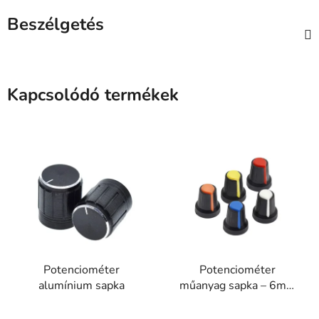
Beszélgetés
Kapcsolódó termékek
Potenciométer
Potenciométer
alumínium sapka
műanyag sapka – 6mm
tengelyre, 15mm,
A
recézett, többféle szín