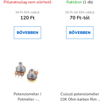
Pillanatnyilag nem elérhető
Raktáron
(1 db)
termék
átlagos
94 Ft ÁFA nélkül
55 Ft-tól ÁFA nélkül
120 Ft
70 Ft-tól
értékelése
5-
ből
BŐVEBBEN
BŐVEBBEN
5,0
csillag.
Potenciométer /
Csúszó potenciométer
Potméter –
10K Ohm karbon film –
1K/5K/10K/100K/1M,
lineáris szabályzó