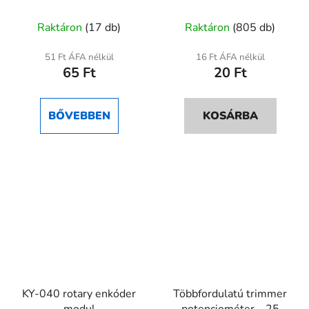
állítható – precíziós
5mm
A
A
panelbe ültethető
Raktáron
(17 db)
Raktáron
(805 db)
termék
termék
átlagos
átlagos
51 Ft ÁFA nélkül
16 Ft ÁFA nélkül
65 Ft
20 Ft
értékelése
értékelése
5-
5-
ből
ből
BŐVEBBEN
KOSÁRBA
5,0
5,0
csillag.
csillag.
KY-040 rotary enkóder
Többfordulatú trimmer
modul
potenciométer – 25