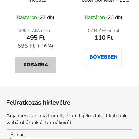
mikrokontrollerhez –
fordulat, precíziós,
A
360 fokos forgó bevitel
300V, 10×10mm
Raktáron
(27 db)
Raktáron
(23 db)
termék
átlagos
390 Ft ÁFA nélkül
87 Ft ÁFA nélkül
495 Ft
110 Ft
értékelése
595 Ft
5-
(–16 %)
ből
BŐVEBBEN
5,0
KOSÁRBA
csillag.
L
á
Feliratkozás hírlevélre
b
l
Adja meg az e-mail címét, és mi tájékoztatást küldünk
é
webáruházunk új termékeiről.
c
E-mail