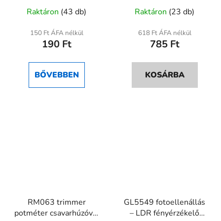
A
300°, forgatható
Raktáron
(43 db)
Raktáron
(23 db)
szabályzó
termék
átlagos
150 Ft ÁFA nélkül
618 Ft ÁFA nélkül
190 Ft
785 Ft
értékelése
5-
ből
BŐVEBBEN
KOSÁRBA
5,0
csillag.
RM063 trimmer
GL5549 fotoellenállás
potméter csavarhúzóval
– LDR fényérzékelő