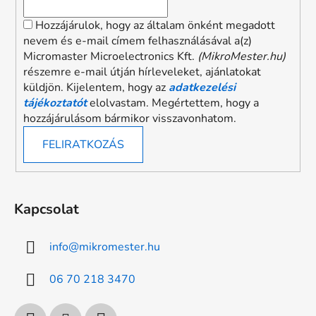
Hozzájárulok, hogy az általam önként megadott
nevem és e-mail címem felhasználásával a(z)
Micromaster Microelectronics Kft.
(MikroMester.hu)
részemre e-mail útján hírleveleket, ajánlatokat
küldjön. Kijelentem, hogy az
adatkezelési
tájékoztatót
elolvastam. Megértettem, hogy a
hozzájárulásom bármikor visszavonhatom.
FELIRATKOZÁS
Kapcsolat
info
@
mikromester.hu
06 70 218 3470