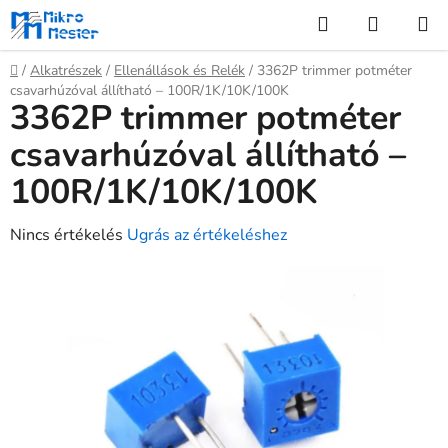
Ugrás
Keresés
KOSÁR
a
fő
Kezdőlap
/
Alkatrészek
/
Ellenállások és Relék
/
3362P trimmer potméter
tartalomhoz
csavarhúzóval állítható – 100R/1K/10K/100K
3362P trimmer potméter
csavarhúzóval állítható –
100R/1K/10K/100K
A
Nincs értékelés
Ugrás az értékeléshez
termék
átlagos
értékelése
5-
ből
0,0
csillag.