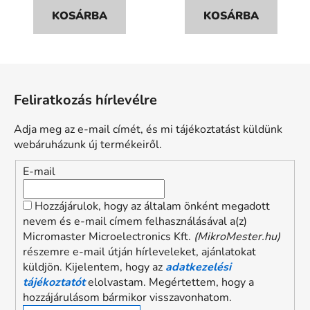
KOSÁRBA
KOSÁRBA
L
á
Feliratkozás hírlevélre
b
l
Adja meg az e-mail címét, és mi tájékoztatást küldünk
é
webáruházunk új termékeiről.
c
E-mail
Hozzájárulok, hogy az általam önként megadott
nevem és e-mail címem felhasználásával a(z)
Micromaster Microelectronics Kft.
(MikroMester.hu)
részemre e-mail útján hírleveleket, ajánlatokat
küldjön. Kijelentem, hogy az
adatkezelési
tájékoztatót
elolvastam. Megértettem, hogy a
hozzájárulásom bármikor visszavonhatom.