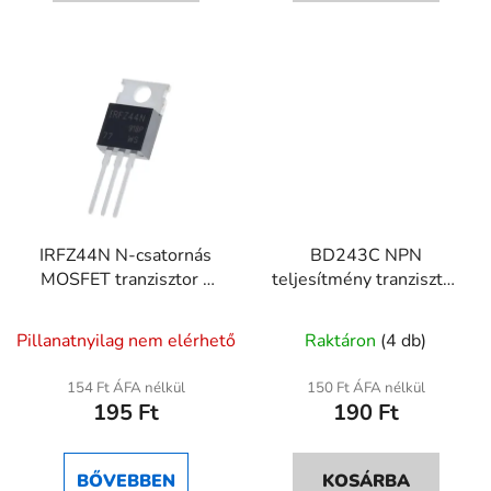
csillag.
csillag.
IRFZ44N N-csatornás
BD243C NPN
MOSFET tranzisztor –
teljesítmény tranzisztor
49A, 55V, TO-220
– 6A, 100V, 65W
Pillanatnyilag nem elérhető
Raktáron
(4 db)
154 Ft ÁFA nélkül
150 Ft ÁFA nélkül
195 Ft
190 Ft
BŐVEBBEN
KOSÁRBA