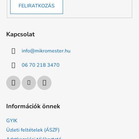
FELIRATKOZÁS
Kapcsolat
info
@
mikromester.hu
06 70 218 3470
Információk önnek
GYIK
Üzleti feltételek (ÁSZF)