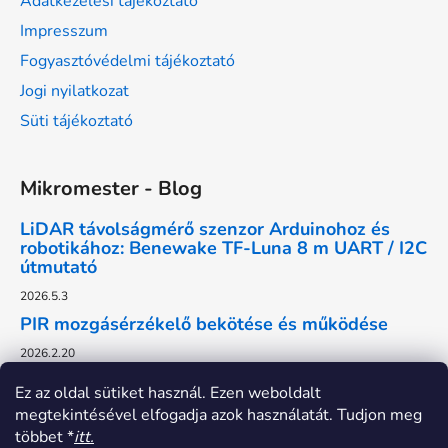
Adatkezelési tájékoztató
Impresszum
Fogyasztóvédelmi tájékoztató
Jogi nyilatkozat
Süti tájékoztató
Mikromester - Blog
LiDAR távolságmérő szenzor Arduinohoz és
robotikához: Benewake TF-Luna 8 m UART / I2C
útmutató
2026.5.3
PIR mozgásérzékelő bekötése és működése
2026.2.20
Ez az oldal sütiket használ. Ezen weboldalt
megtekintésével elfogadja azok használatát. Tudjon meg
többet *
itt.