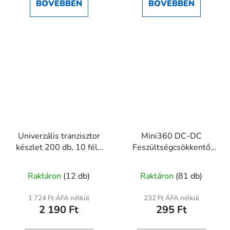
BŐVEBBEN
BŐVEBBEN
5,0
csillag.
Univerzális tranzisztor
Mini360 DC-DC
készlet 200 db, 10 féle
Feszültségcsökkentő
NPN/PNP kisjelű
modul (4.75V–23V →
tranzisztor
1V–17V), 1.8A
Raktáron
(12 db)
Raktáron
(81 db)
1 724 Ft ÁFA nélkül
232 Ft ÁFA nélkül
2 190 Ft
295 Ft