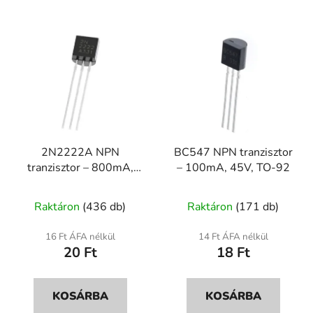
2N2222A NPN
BC547 NPN tranzisztor
tranzisztor – 800mA,
– 100mA, 45V, TO-92
40V, TO-18/TO-92
A
A
Raktáron
(436 db)
Raktáron
(171 db)
termék
termék
átlagos
átlagos
16 Ft ÁFA nélkül
14 Ft ÁFA nélkül
20 Ft
18 Ft
értékelése
értékelése
5-
5-
ből
ből
KOSÁRBA
KOSÁRBA
5,0
5,0