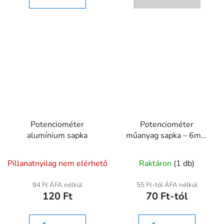
Potenciométer
Potenciométer
alumínium sapka
műanyag sapka – 6mm
tengelyre, 15mm,
A
recézett, többféle szín
Pillanatnyilag nem elérhető
Raktáron
(1 db)
termék
átlagos
94 Ft ÁFA nélkül
55 Ft-tól ÁFA nélkül
120 Ft
70 Ft-tól
értékelése
5-
ből