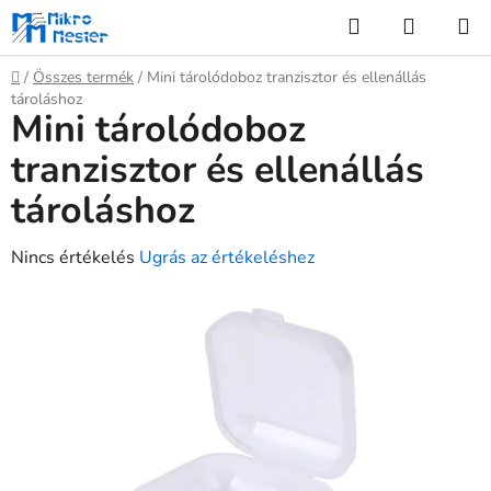
Ugrás
Keresés
KOSÁR
a
fő
Kezdőlap
/
Összes termék
/
Mini tárolódoboz tranzisztor és ellenállás
tartalomhoz
tároláshoz
Mini tárolódoboz
tranzisztor és ellenállás
tároláshoz
A
Nincs értékelés
Ugrás az értékeléshez
termék
átlagos
értékelése
5-
ből
0,0
csillag.