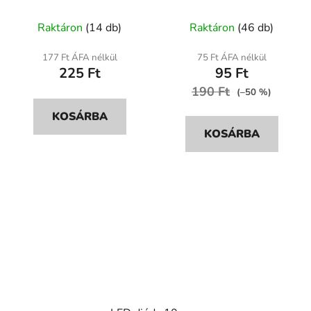
A
Raktáron
(14 db)
Raktáron
(46 db)
termék
átlagos
177 Ft ÁFA nélkül
75 Ft ÁFA nélkül
225 Ft
95 Ft
értékelése
190 Ft
5-
(–50 %)
ből
KOSÁRBA
5,0
KOSÁRBA
csillag.