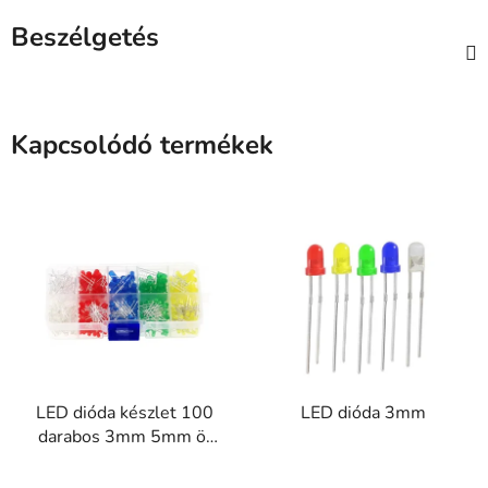
Beszélgetés
Kapcsolódó termékek
LED dióda készlet 100
LED dióda 3mm
darabos 3mm 5mm öt
szín mix
A