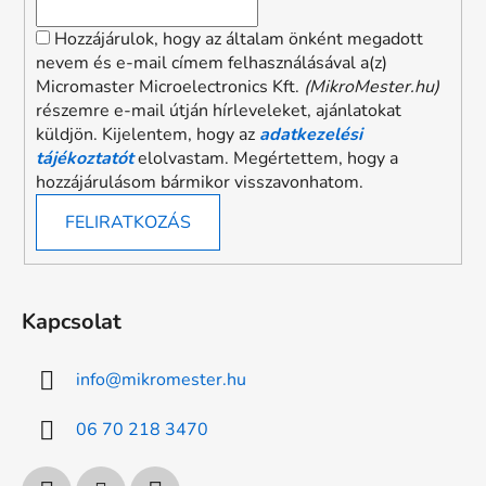
Hozzájárulok, hogy az általam önként megadott
nevem és e-mail címem felhasználásával a(z)
Micromaster Microelectronics Kft.
(MikroMester.hu)
részemre e-mail útján hírleveleket, ajánlatokat
küldjön. Kijelentem, hogy az
adatkezelési
tájékoztatót
elolvastam. Megértettem, hogy a
hozzájárulásom bármikor visszavonhatom.
FELIRATKOZÁS
Kapcsolat
info
@
mikromester.hu
06 70 218 3470