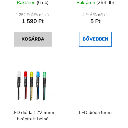
Raktáron
(6 db)
Raktáron
(254 db)
termék
átlagos
1 252 Ft ÁFA nélkül
4 Ft ÁFA nélkül
1 590 Ft
5 Ft
értékelése
5-
ből
KOSÁRBA
BŐVEBBEN
4,0
csillag.
LED dióda 12V 5mm
LED dióda 5mm
beépített belső
ellenállással és kábellel