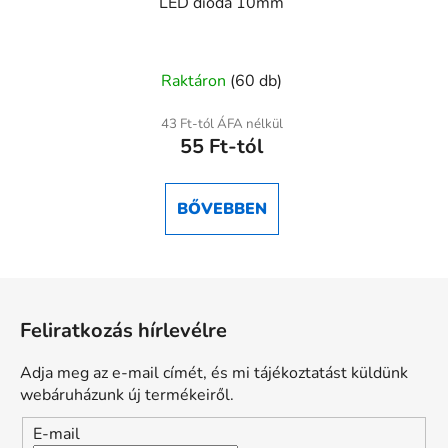
LED dióda 10mm
A
Raktáron
(60 db)
termék
átlagos
43 Ft-tól ÁFA nélkül
55 Ft-tól
értékelése
5-
ből
BŐVEBBEN
5,0
csillag.
L
á
Feliratkozás hírlevélre
b
l
Adja meg az e-mail címét, és mi tájékoztatást küldünk
é
webáruházunk új termékeiről.
c
E-mail