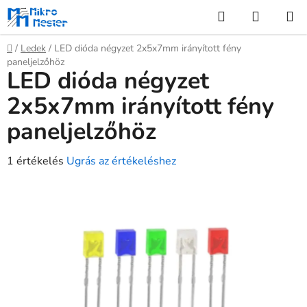
Ugrás
Keresés
KOSÁR
a
fő
Kezdőlap
/
Ledek
/
LED dióda négyzet 2x5x7mm irányított fény
tartalomhoz
paneljelzőhöz
LED dióda négyzet
2x5x7mm irányított fény
paneljelzőhöz
A
1 értékelés
Ugrás az értékeléshez
termék
átlagos
értékelése
5-
ből
5,0
csillag.