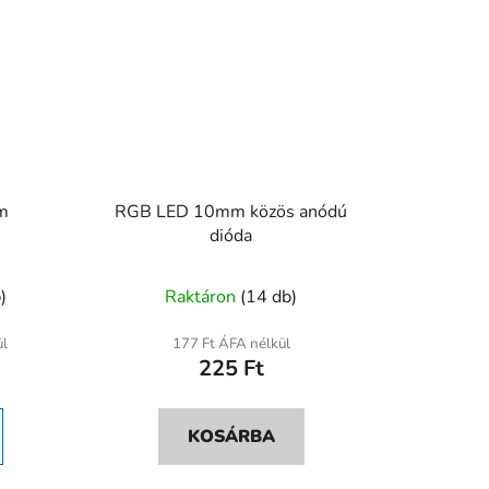
m
RGB LED 10mm közös anódú
dióda
)
Raktáron
(14 db)
ül
177 Ft ÁFA nélkül
225 Ft
ése
KOSÁRBA