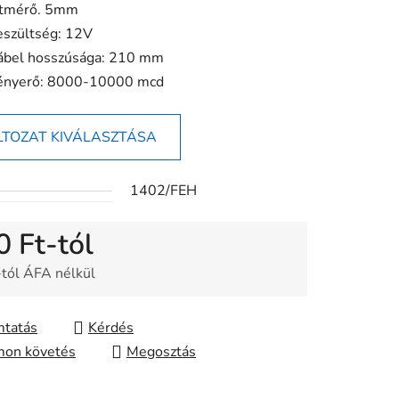
tmérő. 5mm
ése
eszültség: 12V
ábel hosszúsága: 210 mm
ényerő: 8000-10000 mcd
LTOZAT KIVÁLASZTÁSA
1402/FEH
0 Ft
-tól
-tól ÁFA nélkül
gár:
tatás
Kérdés
on követés
Megosztás