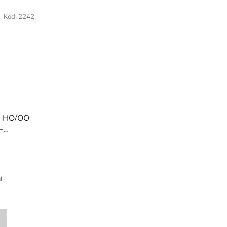
Kód:
2242
D HO/OO
–
 3V
)
l