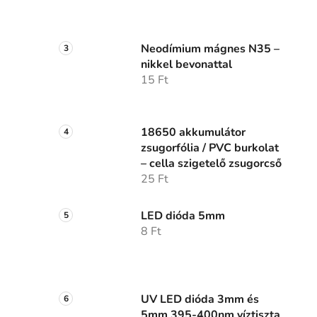
Neodímium mágnes N35 –
nikkel bevonattal
15 Ft
18650 akkumulátor
zsugorfólia / PVC burkolat
– cella szigetelő zsugorcső
25 Ft
LED dióda 5mm
8 Ft
UV LED dióda 3mm és
5mm 395-400nm víztiszta