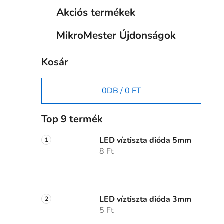
Akciós termékek
MikroMester Újdonságok
Kosár
0
DB /
0 FT
Top 9 termék
LED víztiszta dióda 5mm
8 Ft
LED víztiszta dióda 3mm
5 Ft