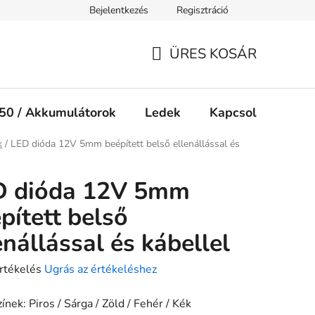
Bejelentkezés
Regisztráció
Jogi nyilatkozat
Süti tájékoztató
ÜRES KOSÁR
KOSÁR
50 / Akkumulátorok
Ledek
Kapcsolók
Ké
ap
k
/
LED dióda 12V 5mm beépített belső ellenállással és
D dióda 12V 5mm
pített belső
enállással és kábellel
rtékelés
Ugrás az értékeléshez
ínek: Piros / Sárga / Zöld / Fehér / Kék