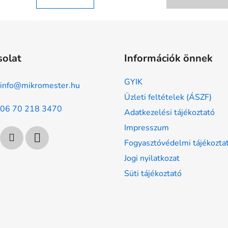
5,0
csillag.
solat
Információk önnek
GYIK
info
@
mikromester.hu
Üzleti feltételek (ÁSZF)
06 70 218 3470
Adatkezelési tájékoztató
Impresszum
Fogyasztóvédelmi tájékozta
Jogi nyilatkozat
Süti tájékoztató