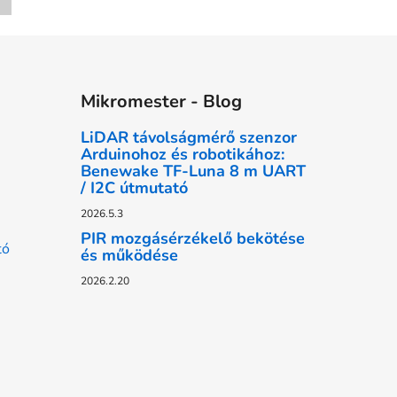
Mikromester - Blog
LiDAR távolságmérő szenzor
Arduinohoz és robotikához:
Benewake TF-Luna 8 m UART
/ I2C útmutató
2026.5.3
PIR mozgásérzékelő bekötése
tó
és működése
2026.2.20