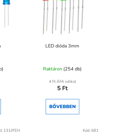
m
LED dióda 3mm
A
b)
Raktáron
(254 db)
termék
átlagos
4 Ft ÁFA nélkül
5 Ft
értékelése
5-
ből
BŐVEBBEN
4,0
csillag.
d:
131//FEH
Kód:
681