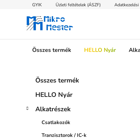
Ugrás
GYIK
Üzleti feltételek (ÁSZF)
Adatkezelési 
a
fő
tartalomhoz
Összes termék
HELLO Nyár
Alk
O
K
Kategóriák
Összes termék
a
átugrása
l
t
d
HELLO Nyár
e
a
g
l
Alkatrészek
ó
s
r
Csatlakozók
i
ó
á
p
Tranzisztorok / IC-k
k