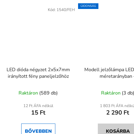
ÚJDONSÁG
Kód:
1540/FEH
LED dióda négyzet 2x5x7mm
Modell jelzőlámpa LE
irányított fény paneljelzőhöz
méretarányban 
piros/sárga/zöld,
A
Raktáron
(589 db)
Raktáron
(3 db
termék
átlagos
12 Ft ÁFA nélkül
1 803 Ft ÁFA nélkü
15 Ft
2 290 Ft
értékelése
5-
ből
BŐVEBBEN
KOSÁRBA