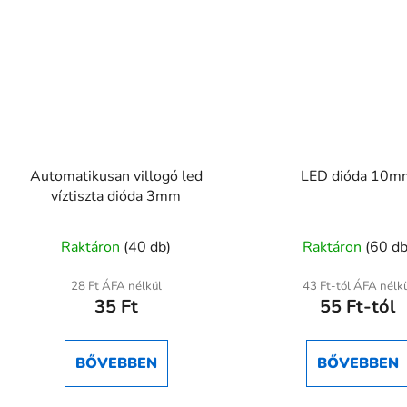
Automatikusan villogó led
LED dióda 10m
víztiszta dióda 3mm
A
A
Raktáron
(40 db)
Raktáron
(60 db
termék
termék
átlagos
átlagos
28 Ft ÁFA nélkül
43 Ft-tól ÁFA nélk
35 Ft
55 Ft-tól
értékelése
értékel
5-
5-
ből
ből
BŐVEBBEN
BŐVEBBEN
5,0
5,0
csillag.
csillag.