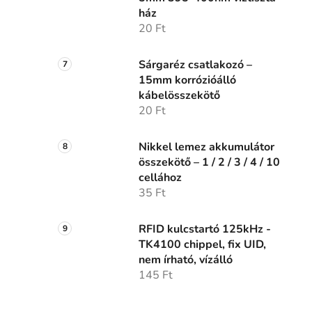
ház
20 Ft
Sárgaréz csatlakozó –
15mm korrózióálló
kábelösszekötő
20 Ft
Nikkel lemez akkumulátor
összekötő – 1 / 2 / 3 / 4 / 10
cellához
35 Ft
RFID kulcstartó 125kHz -
TK4100 chippel, fix UID,
nem írható, vízálló
145 Ft