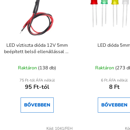
LED víztiszta dióda 12V 5mm
LED dióda 5m
beépített belső ellenállással és
kábellel
Raktáron
(138 db)
Raktáron
(273 d
75 Ft-tól ÁFA nélkül
6 Ft ÁFA nélkül
95 Ft-tól
8 Ft
BŐVEBBEN
BŐVEBBEN
Kód:
1041/FEH
Kó