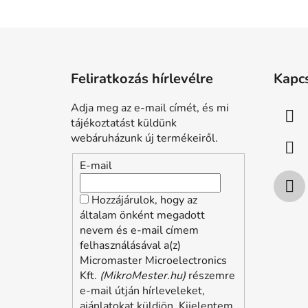
L
á
Feliratkozás hírlevélre
Kapc
b
l
Adja meg az e-mail címét, és mi
é
tájékoztatást küldünk
c
webáruházunk új termékeiről.
E-mail
Hozzájárulok, hogy az
általam önként megadott
nevem és e-mail címem
felhasználásával a(z)
Micromaster Microelectronics
Kft.
(MikroMester.hu)
részemre
e-mail útján hírleveleket,
ajánlatokat küldjön. Kijelentem,