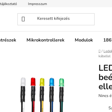
tájékoztató
Impresszum
Fogyasztóvédelmi tájékoztató
atrészek
Mikrokontrollerek
Modulok
186
Kezdől
/
Lede
kábellel
LE
beé
ell
A
Nincs é
termék
Sz
átlagos