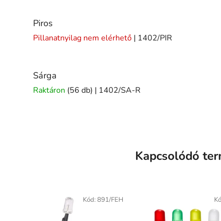
Piros
Pillanatnyilag nem elérhető
| 1402/PIR
Sárga
Raktáron
(56 db)
| 1402/SA-R
Kapcsolódó te
Kód:
891/FEH
K