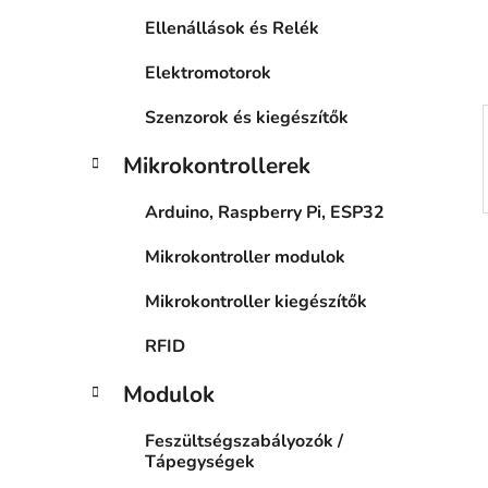
a
Ellenállások és Relék
n
e
Elektromotorok
l
Szenzorok és kiegészítők
Mikrokontrollerek
Arduino, Raspberry Pi, ESP32
Mikrokontroller modulok
Mikrokontroller kiegészítők
RFID
Modulok
Feszültségszabályozók /
Tápegységek