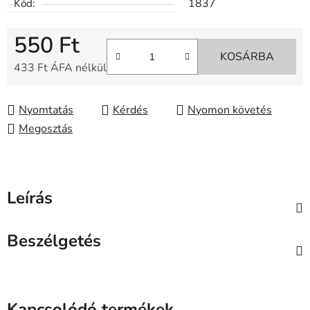
1837
Kód:
550 Ft
KOSÁRBA
433 Ft ÁFA nélkül
Egységár:
Nyomtatás
Kérdés
Nyomon követés
Megosztás
Leírás
Beszélgetés
Kapcsolódó termékek