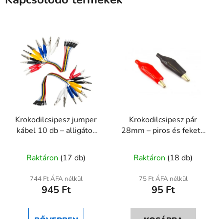
Krokodilcsipesz jumper
Krokodilcsipesz pár
kábel 10 db – alligátor
28mm – piros és fekete
csipesz dupont
mérőcsipesz
A
csatlakozóval
Raktáron
(17 db)
Raktáron
(18 db)
termék
átlagos
744 Ft ÁFA nélkül
75 Ft ÁFA nélkül
945 Ft
95 Ft
értékelése
5-
ből