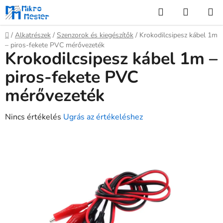
Ugrás
Keresés
KOSÁR
a
fő
Kezdőlap
/
Alkatrészek
/
Szenzorok és kiegészítők
/
Krokodilcsipesz kábel 1m
tartalomhoz
– piros-fekete PVC mérővezeték
Krokodilcsipesz kábel 1m –
piros-fekete PVC
mérővezeték
A
Nincs értékelés
Ugrás az értékeléshez
termék
átlagos
értékelése
5-
ből
0,0
csillag.