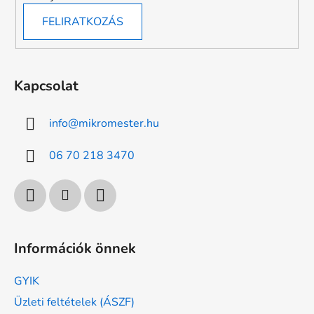
FELIRATKOZÁS
Kapcsolat
info
@
mikromester.hu
06 70 218 3470
Információk önnek
GYIK
Üzleti feltételek (ÁSZF)