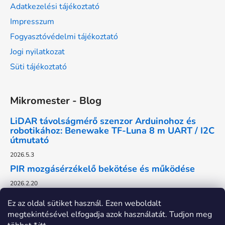
Adatkezelési tájékoztató
Impresszum
Fogyasztóvédelmi tájékoztató
Jogi nyilatkozat
Süti tájékoztató
Mikromester - Blog
LiDAR távolságmérő szenzor Arduinohoz és
robotikához: Benewake TF-Luna 8 m UART / I2C
útmutató
2026.5.3
PIR mozgásérzékelő bekötése és működése
2026.2.20
Ez az oldal sütiket használ. Ezen weboldalt
megtekintésével elfogadja azok használatát. Tudjon meg