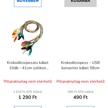
BŐVEBBEN
KOSÁRBA
4,5
csillag.
Krokodilcsipeszes kábel
Krokodilcsipesz – USB
10db – 41cm szilikon
konverter kábel 58cm
aligátorcsipesz készlet
A
A
Pillanatnyilag nem elérhető
Pillanatnyilag nem elérhető
termék
termék
átlagos
átlagos
1 016 Ft ÁFA nélkül
386 Ft ÁFA nélkül
1 290 Ft
490 Ft
értékelése
értékelése
5-
5-