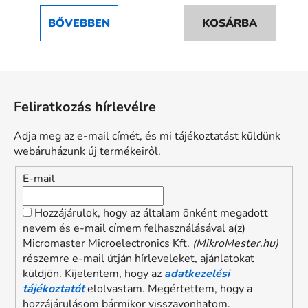
ből
BŐVEBBEN
KOSÁRBA
5,0
csillag.
L
á
Feliratkozás hírlevélre
b
l
Adja meg az e-mail címét, és mi tájékoztatást küldünk
é
webáruházunk új termékeiről.
c
E-mail
Hozzájárulok, hogy az általam önként megadott
nevem és e-mail címem felhasználásával a(z)
Micromaster Microelectronics Kft.
(MikroMester.hu)
részemre e-mail útján hírleveleket, ajánlatokat
küldjön. Kijelentem, hogy az
adatkezelési
tájékoztatót
elolvastam. Megértettem, hogy a
hozzájárulásom bármikor visszavonhatom.