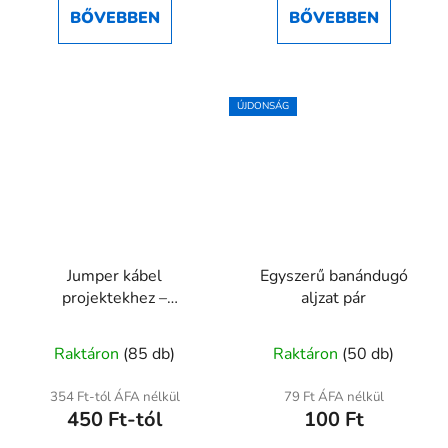
ből
ből
BŐVEBBEN
BŐVEBBEN
4,5
5,0
csillag.
csillag.
ÚJDONSÁG
Jumper kábel
Egyszerű banándugó
projektekhez –
aljzat pár
10/20/40 cm Anya-
A
Anya / Anya-Apa / Apa-
Raktáron
(85 db)
Raktáron
(50 db)
Apa
termék
átlagos
354 Ft-tól ÁFA nélkül
79 Ft ÁFA nélkül
450 Ft-tól
100 Ft
értékelése
5-