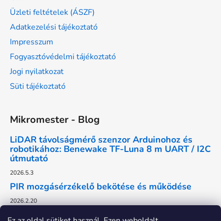
Üzleti feltételek (ÁSZF)
Adatkezelési tájékoztató
Impresszum
Fogyasztóvédelmi tájékoztató
Jogi nyilatkozat
Süti tájékoztató
Mikromester - Blog
LiDAR távolságmérő szenzor Arduinohoz és
robotikához: Benewake TF-Luna 8 m UART / I2C
útmutató
2026.5.3
PIR mozgásérzékelő bekötése és működése
2026.2.20
Ez az oldal sütiket használ. Ezen weboldalt