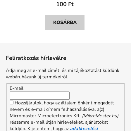
100 Ft
KOSÁRBA
L
á
Feliratkozás hírlevélre
b
l
Adja meg az e-mail címét, és mi tájékoztatást küldünk
é
webáruházunk új termékeiről.
c
E-mail
Hozzájárulok, hogy az általam önként megadott
nevem és e-mail címem felhasználásával a(z)
Micromaster Microelectronics Kft.
(MikroMester.hu)
részemre e-mail útján hírleveleket, ajánlatokat
küldjön. Kijelentem, hogy az
adatkezelési