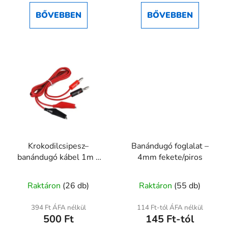
ből
ből
BŐVEBBEN
BŐVEBBEN
5,0
4,5
csillag.
csillag.
Krokodilcsipesz–
Banándugó foglalat –
banándugó kábel 1m –
4mm fekete/piros
3A mérőkábel
Raktáron
(26 db)
Raktáron
(55 db)
394 Ft ÁFA nélkül
114 Ft-tól ÁFA nélkül
500 Ft
145 Ft-tól