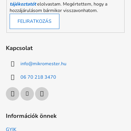
tájékoztatót
elolvastam. Megértettem, hogy a
hozzájárulásom bármikor visszavonhatom.
FELIRATKOZÁS
Kapcsolat
info
@
mikromester.hu
06 70 218 3470
Információk önnek
GYIK