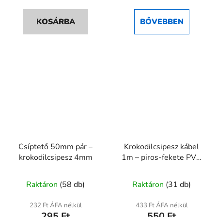
KOSÁRBA
BŐVEBBEN
Csíptető 50mm pár –
Krokodilcsipesz kábel
krokodilcsipesz 4mm
1m – piros-fekete PVC
mérővezeték
Raktáron
(58 db)
Raktáron
(31 db)
232 Ft ÁFA nélkül
433 Ft ÁFA nélkül
295 Ft
550 Ft