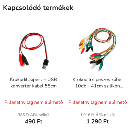
Kapcsolódó termékek
Krokodilcsipesz – USB
Krokodilcsipeszes kábel
konverter kábel 58cm
10db – 41cm szilikon
aligátorcsipesz készlet
A
A
Pillanatnyilag nem elérhető
Pillanatnyilag nem elérhető
termék
termék
átlagos
átlagos
386 Ft ÁFA nélkül
1 016 Ft ÁFA nélkül
490 Ft
1 290 Ft
értékelése
értékelése
5-
5-