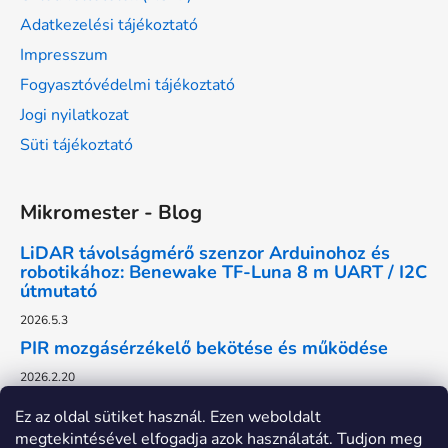
Adatkezelési tájékoztató
Impresszum
Fogyasztóvédelmi tájékoztató
Jogi nyilatkozat
Süti tájékoztató
Mikromester - Blog
LiDAR távolságmérő szenzor Arduinohoz és
robotikához: Benewake TF-Luna 8 m UART / I2C
útmutató
2026.5.3
PIR mozgásérzékelő bekötése és működése
2026.2.20
Ez az oldal sütiket használ. Ezen weboldalt
megtekintésével elfogadja azok használatát. Tudjon meg