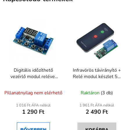
Digitális időzíthető
Infravörös távirányító +
vezérlő modul relével
Relé modul készlet 5V
5V–36V 0,1mp–999
– IR vezérlésű
perc
kapcsolómodul
Pillanatnyilag nem elérhető
Raktáron
(3 db)
1 016 Ft ÁFA nélkül
1 961 Ft ÁFA nélkül
1 290 Ft
2 490 Ft
BŐVEBBEN
KOSÁRBA