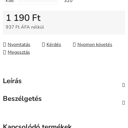
320
Kód:
1 190 Ft
937 Ft ÁFA nélkül
Egységár:
Nyomtatás
Kérdés
Nyomon követés
Megosztás
Leírás
Beszélgetés
Kapcsolódó termékek