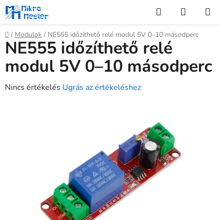
Ugrás
Keresés
KOSÁR
a
fő
Kezdőlap
/
Modulok
/
NE555 időzíthető relé modul 5V 0–10 másodperc
tartalomhoz
NE555 időzíthető relé
modul 5V 0–10 másodperc
A
Nincs értékelés
Ugrás az értékeléshez
termék
átlagos
értékelése
5-
ből
0,0
csillag.