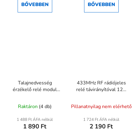
BŐVEBBEN
BŐVEBBEN
Talajnedvesség
433MHz RF rádiójeles
érzékelő relé modul
relé távirányítóval 12V
5V/12V auto öntözés
10A 50m
Raktáron
(4 db)
Pillanatnyilag nem elérhető
1 488 Ft ÁFA nélkül
1 724 Ft ÁFA nélkül
1 890 Ft
2 190 Ft