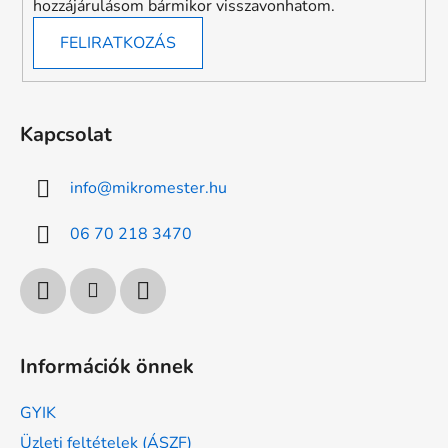
hozzájárulásom bármikor visszavonhatom.
FELIRATKOZÁS
Kapcsolat
info
@
mikromester.hu
06 70 218 3470
Információk önnek
GYIK
Üzleti feltételek (ÁSZF)