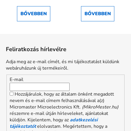
5-
ből
BŐVEBBEN
BŐVEBBEN
5,0
csillag.
L
á
Feliratkozás hírlevélre
b
l
Adja meg az e-mail címét, és mi tájékoztatást küldünk
é
webáruházunk új termékeiről.
c
E-mail
Hozzájárulok, hogy az általam önként megadott
nevem és e-mail címem felhasználásával a(z)
Micromaster Microelectronics Kft.
(MikroMester.hu)
részemre e-mail útján hírleveleket, ajánlatokat
küldjön. Kijelentem, hogy az
adatkezelési
tájékoztatót
elolvastam. Megértettem, hogy a