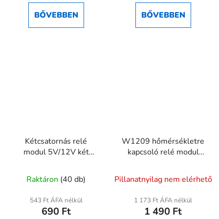
BŐVEBBEN
BŐVEBBEN
Kétcsatornás relé
W1209 hőmérsékletre
modul 5V/12V két
kapcsoló relé modul
relével 10A
kijelzővel
A
Raktáron
(40 db)
Pillanatnyilag nem elérhető
termék
átlagos
543 Ft ÁFA nélkül
1 173 Ft ÁFA nélkül
690 Ft
1 490 Ft
értékelése