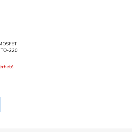
 MOSFET
, TO-220
lérhető