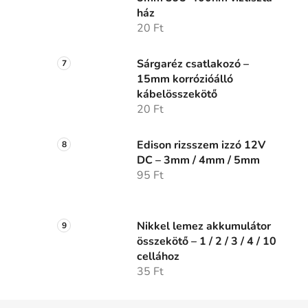
ház
20 Ft
Sárgaréz csatlakozó –
15mm korrózióálló
kábelösszekötő
20 Ft
Edison rizsszem izzó 12V
DC – 3mm / 4mm / 5mm
95 Ft
Nikkel lemez akkumulátor
összekötő – 1 / 2 / 3 / 4 / 10
cellához
35 Ft