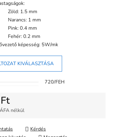
astagságok:
ése
Zöld: 1.5 mm
Narancs: 1 mm
Pink: 0.4 mm
Fehér: 0.2 mm
ővezető képesség: 5W/mk
LTOZAT KIVÁLASZTÁSA
720/FEH
 Ft
 ÁFA nélkül
gár:
tatás
Kérdés