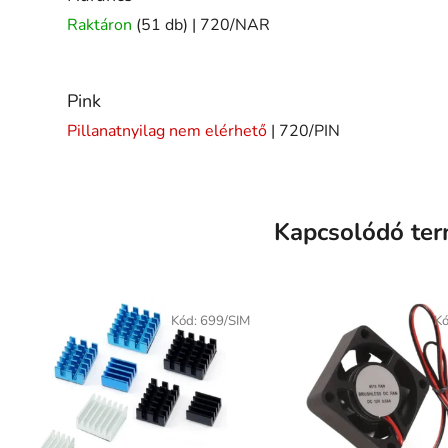
Raktáron
(51 db)
| 720/NAR
Pink
Pillanatnyilag nem elérhető
| 720/PIN
Kapcsolódó te
Kód:
699/SIM
K