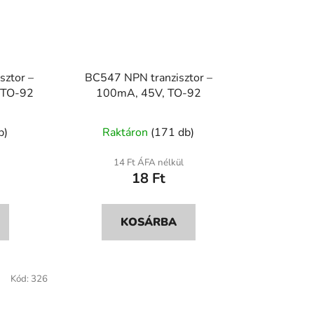
ztor –
BC547 NPN tranzisztor –
/TO-92
100mA, 45V, TO-92
A
b)
Raktáron
(171 db)
termék
átlagos
14 Ft ÁFA nélkül
18 Ft
ése
értékelése
5-
ből
KOSÁRBA
5,0
csillag.
Kód:
326