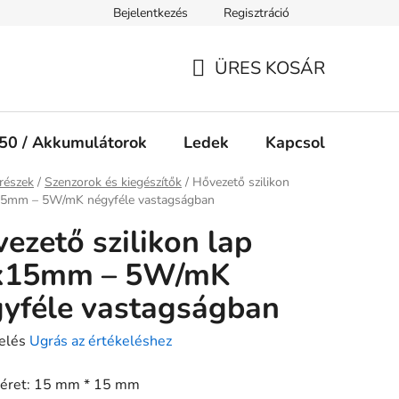
Bejelentkezés
Regisztráció
Jogi nyilatkozat
Süti tájékoztató
ÜRES KOSÁR
KOSÁR
50 / Akkumulátorok
Ledek
Kapcsolók
Ké
ap
részek
/
Szenzorok és kiegészítők
/
Hővezető szilikon
15mm – 5W/mK négyféle vastagságban
ezető szilikon lap
x15mm – 5W/mK
yféle vastagságban
elés
Ugrás az értékeléshez
éret: 15 mm * 15 mm