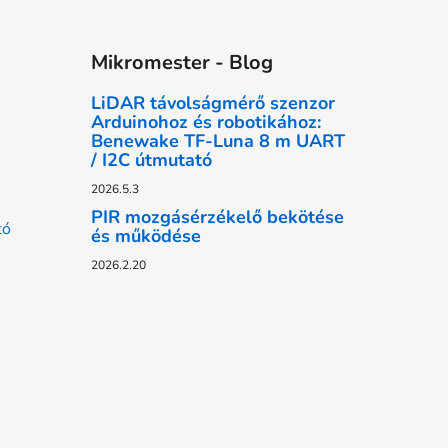
Mikromester - Blog
LiDAR távolságmérő szenzor
Arduinohoz és robotikához:
Benewake TF-Luna 8 m UART
/ I2C útmutató
2026.5.3
PIR mozgásérzékelő bekötése
tó
és működése
2026.2.20