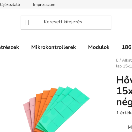
tájékoztató
Impresszum
Fogyasztóvédelmi tájékoztató
atrészek
Mikrokontrollerek
Modulok
186
Kezdől
/
Alkat
lap 15x
Hőv
15
nég
A
1 érték
termék
M
átlagos