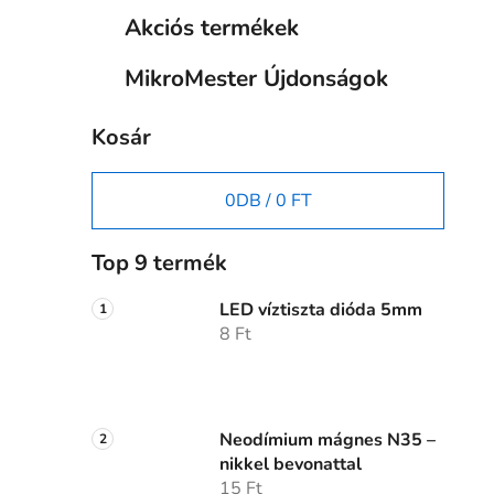
Akciós termékek
MikroMester Újdonságok
Kosár
0
DB /
0 FT
Top 9 termék
LED víztiszta dióda 5mm
8 Ft
Neodímium mágnes N35 –
nikkel bevonattal
15 Ft