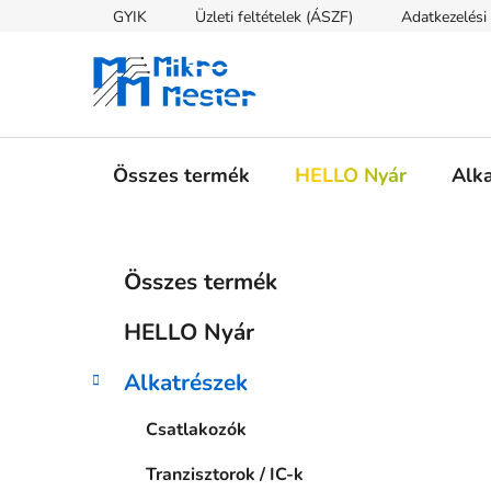
Ugrás
GYIK
Üzleti feltételek (ÁSZF)
Adatkezelési 
a
fő
tartalomhoz
Összes termék
HELLO Nyár
Alk
O
K
Kategóriák
Összes termék
a
átugrása
l
t
d
HELLO Nyár
e
a
g
l
Alkatrészek
ó
s
r
Csatlakozók
i
ó
á
p
Tranzisztorok / IC-k
k