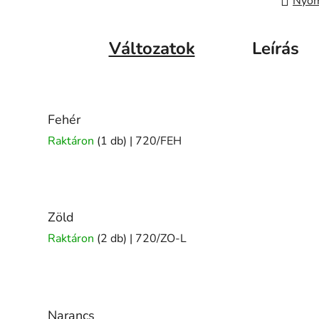
Nyom
Változatok
Leírás
Fehér
Raktáron
(1 db)
| 720/FEH
Zöld
Raktáron
(2 db)
| 720/ZO-L
Narancs