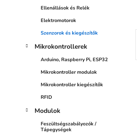
a
Ellenállások és Relék
n
e
Elektromotorok
l
Szenzorok és kiegészítők
Mikrokontrollerek
Arduino, Raspberry Pi, ESP32
Mikrokontroller modulok
Mikrokontroller kiegészítők
RFID
Modulok
Feszültségszabályozók /
Tápegységek