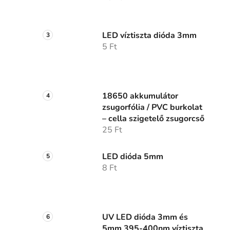
LED víztiszta dióda 3mm
5 Ft
18650 akkumulátor
zsugorfólia / PVC burkolat
– cella szigetelő zsugorcső
25 Ft
LED dióda 5mm
8 Ft
UV LED dióda 3mm és
5mm 395-400nm víztiszta