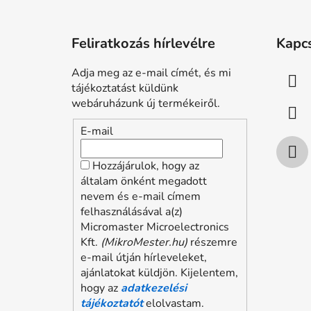
L
á
Feliratkozás hírlevélre
Kapc
b
l
Adja meg az e-mail címét, és mi
é
tájékoztatást küldünk
c
webáruházunk új termékeiről.
E-mail
Hozzájárulok, hogy az
általam önként megadott
nevem és e-mail címem
felhasználásával a(z)
Micromaster Microelectronics
Kft.
(MikroMester.hu)
részemre
e-mail útján hírleveleket,
ajánlatokat küldjön. Kijelentem,
hogy az
adatkezelési
tájékoztatót
elolvastam.