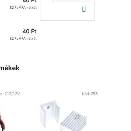
40 Ft
KOSÁRBA
32 Ft ÁFA nélkül
40 Ft
32 Ft ÁFA nélkül
rmékek
ód:
212/12V
Kód:
795