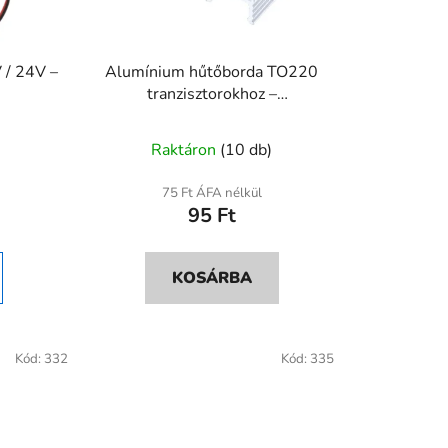
 / 24V –
Alumínium hűtőborda TO220
tranzisztorokhoz –
20x15x10mm
A
)
Raktáron
(10 db)
termék
átlagos
75 Ft ÁFA nélkül
95 Ft
ése
értékelése
5-
ből
KOSÁRBA
5,0
csillag.
Kód:
332
Kód:
335