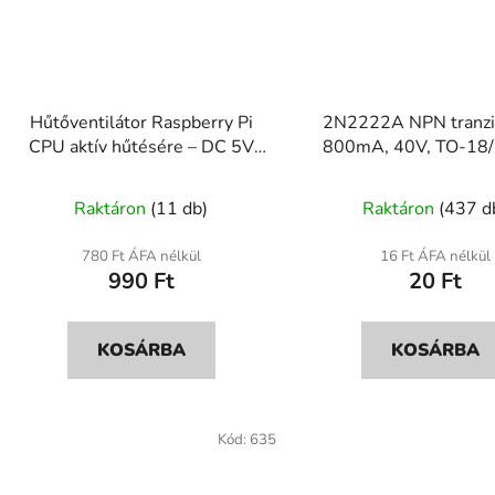
Hűtőventilátor Raspberry Pi
2N2222A NPN tranzis
CPU aktív hűtésére – DC 5V
800mA, 40V, TO-18
0.2A csavarokkal
A
Raktáron
(11 db)
Raktáron
(437 d
termék
átlagos
780 Ft ÁFA nélkül
16 Ft ÁFA nélkül
990 Ft
20 Ft
értékel
5-
ből
KOSÁRBA
KOSÁRBA
5,0
csillag.
Kód:
635