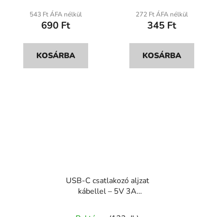
átlagos
átlagos
543 Ft ÁFA nélkül
272 Ft ÁFA nélkül
690 Ft
345 Ft
értékelése
értékelése
5-
5-
ből
ből
KOSÁRBA
KOSÁRBA
5,0
5,0
csillag.
csillag.
USB-C csatlakozó aljzat
kábellel – 5V 3A
105mm 24AWG
A