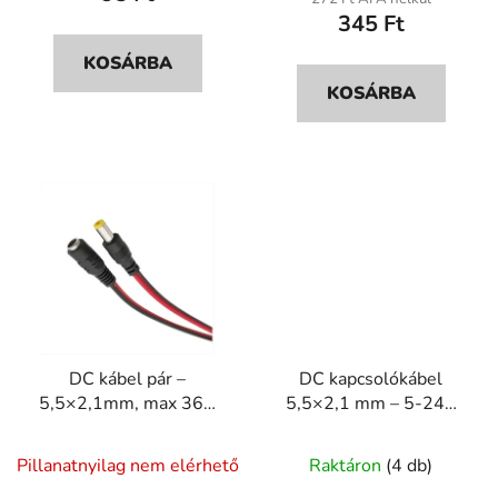
345 Ft
5-
5-
ből
ből
KOSÁRBA
5,0
5,0
KOSÁRBA
csillag.
csillag.
DC kábel pár –
DC kapcsolókábel
5,5×2,1mm, max 36V
5,5×2,1 mm – 5-24V
PVC szigetelt tápkábel
egyenfeszültségű
A
A
kapcsolókábel PVC
Pillanatnyilag nem elérhető
Raktáron
(4 db)
termék
szigeteléssel
termék