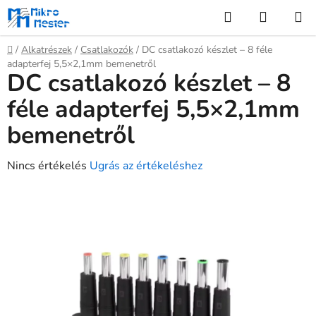
Ugrás
Keresés
KOSÁR
a
fő
Kezdőlap
/
Alkatrészek
/
Csatlakozók
/
DC csatlakozó készlet – 8 féle
tartalomhoz
adapterfej 5,5×2,1mm bemenetről
DC csatlakozó készlet – 8
féle adapterfej 5,5×2,1mm
bemenetről
A
Nincs értékelés
Ugrás az értékeléshez
termék
átlagos
értékelése
5-
ből
0,0
csillag.