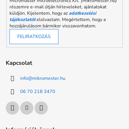
Micromaster Microelectronics Kft.
(MikroMester.hu)
részemre e-mail útján hírleveleket, ajánlatokat
küldjön. Kijelentem, hogy az
adatkezelési
tájékoztatót
elolvastam. Megértettem, hogy a
hozzájárulásom bármikor visszavonhatom.
FELIRATKOZÁS
Kapcsolat
info
@
mikromester.hu
06 70 218 3470