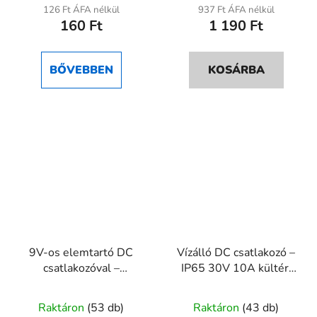
átlagos
átlagos
126 Ft ÁFA nélkül
937 Ft ÁFA nélkül
160 Ft
1 190 Ft
értékelése
értékelése
5-
5-
ből
ből
BŐVEBBEN
KOSÁRBA
5,0
5,0
csillag.
csillag.
9V-os elemtartó DC
Vízálló DC csatlakozó –
csatlakozóval –
IP65 30V 10A kültéri
5,5×2,1mm jack
alkalmazásokhoz
A
A
tápellátáshoz
Raktáron
(53 db)
Raktáron
(43 db)
termék
termék