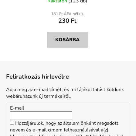
Raktáron
(123 db)
termék
átlagos
181 Ft ÁFA nélkül
230 Ft
értékelése
5-
ből
KOSÁRBA
5,0
csillag.
L
á
Feliratkozás hírlevélre
b
l
Adja meg az e-mail címét, és mi tájékoztatást küldünk
é
webáruházunk új termékeiről.
c
E-mail
Hozzájárulok, hogy az általam önként megadott
nevem és e-mail címem felhasználásával a(z)