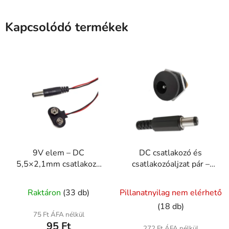
Kapcsolódó termékek
9V elem – DC
DC csatlakozó és
5,5×2,1mm csatlakozó
csatlakozóaljzat pár –
kábel
5,5×2,1mm 30V 5A
A
A
Raktáron
(33 db)
Pillanatnyilag nem elérhető
termék
termék
(18 db)
átlagos
átlagos
75 Ft ÁFA nélkül
95 Ft
értékelése
értékelése
272 Ft ÁFA nélkül