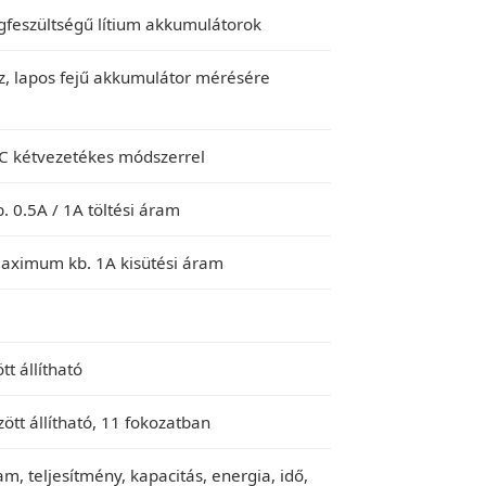
égfeszültségű lítium akkumulátorok
z, lapos fejű akkumulátor mérésére
C kétvezetékes módszerrel
. 0.5A / 1A töltési áram
aximum kb. 1A kisütési áram
tt állítható
zött állítható, 11 fokozatban
am, teljesítmény, kapacitás, energia, idő,