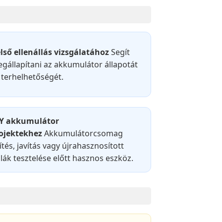
lső ellenállás vizsgálatához
Segít
gállapítani az akkumulátor állapotát
 terhelhetőségét.
Y akkumulátor
ojektekhez
Akkumulátorcsomag
ítés, javítás vagy újrahasznosított
llák tesztelése előtt hasznos eszköz.