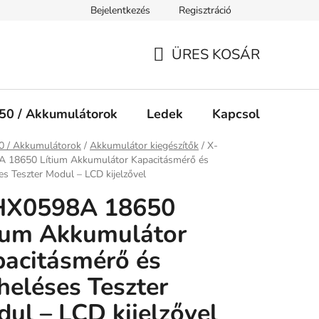
Bejelentkezés
Regisztráció
Jogi nyilatkozat
Süti tájékoztató
ÜRES KOSÁR
KOSÁR
50 / Akkumulátorok
Ledek
Kapcsolók
Ké
ap
0 / Akkumulátorok
/
Akkumulátor kiegészítők
/
X-
 18650 Lítium Akkumulátor Kapacitásmérő és
es Teszter Modul – LCD kijelzővel
HX0598A 18650
ium Akkumulátor
acitásmérő és
heléses Teszter
ul – LCD kijelzővel