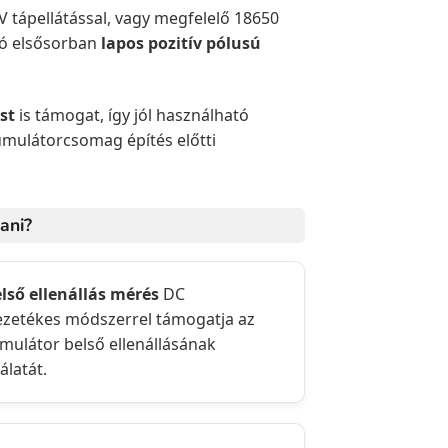
tápellátással, vagy megfelelő 18650
tó elsősorban
lapos pozitív pólusú
ust
is támogat, így jól használható
umulátorcsomag építés előtti
ani?
első ellenállás mérés
DC
ezetékes módszerrel támogatja az
mulátor belső ellenállásának
álatát.