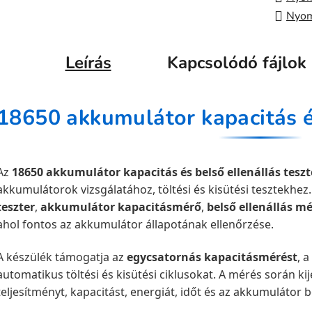
Nyom
Leírás
Kapcsolódó fájlok 
Az
18650 akkumulátor kapacitás és belső ellenállás teszt
akkumulátorok vizsgálatához, töltési és kisütési tesztekhez.
teszter
,
akkumulátor kapacitásmérő
,
belső ellenállás m
ahol fontos az akkumulátor állapotának ellenőrzése.
A készülék támogatja az
egycsatornás kapacitásmérést
, a
automatikus töltési és kisütési ciklusokat. A mérés során ki
teljesítményt, kapacitást, energiát, időt és az akkumulátor be