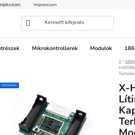
tájékoztató
Impresszum
Fogyasztóvédelmi tájékoztató
atrészek
Mikrokontrollerek
Modulok
186
Kezdől
/
1865
HX0598A
Terhelés
X-
ÚJDONSÁG
Lít
Kap
Ter
Mod