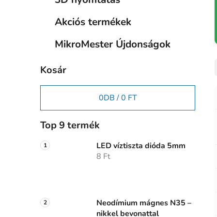
Akciós termékek
MikroMester Újdonságok
Kosár
0
DB /
0 FT
Top 9 termék
LED víztiszta dióda 5mm
8 Ft
Neodímium mágnes N35 –
nikkel bevonattal