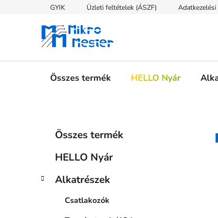
Ugrás
GYIK
Üzleti feltételek (ÁSZF)
Adatkezelési 
a
fő
tartalomhoz
Összes termék
HELLO Nyár
Alk
O
K
Kategóriák
Összes termék
a
átugrása
l
t
d
HELLO Nyár
e
a
g
l
Alkatrészek
ó
s
r
Csatlakozók
i
ó
á