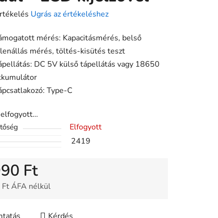
rtékelés
Ugrás az értékeléshez
ámogatott mérés: Kapacitásmérés, belső
llenállás mérés, töltés-kisütés teszt
ése
ápellátás: DC 5V külső tápellátás vagy 18650
kkumulátor
ápcsatlakozó: Type-C
 elfogyott…
Elfogyott
etőség
2419
990 Ft
 Ft ÁFA nélkül
gár:
tatás
Kérdés