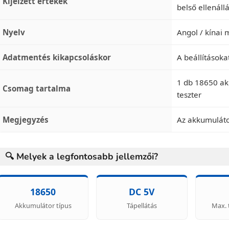
Kijelzett értékek
belső ellenál
Nyelv
Angol / kínai
Adatmentés kikapcsoláskor
A beállítások
1 db 18650 ak
Csomag tartalma
teszter
Megjegyzés
Az akkumuláto
🔍 Melyek a legfontosabb jellemzői?
18650
DC 5V
Akkumulátor típus
Tápellátás
Max. 