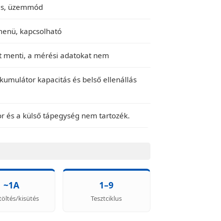
lás, üzemmód
 menü, kapcsolható
at menti, a mérési adatokat nem
kumulátor kapacitás és belső ellenállás
r és a külső tápegység nem tartozék.
~1A
1–9
töltés/kisütés
Tesztciklus