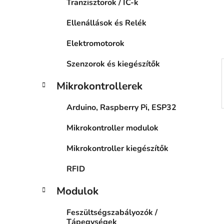
p
Tranzisztorok / IC-k
k
a
Ellenállások és Relék
n
e
Elektromotorok
l
Szenzorok és kiegészítők
Mikrokontrollerek
Arduino, Raspberry Pi, ESP32
Mikrokontroller modulok
Mikrokontroller kiegészítők
RFID
Modulok
Feszültségszabályozók /
Tápegységek