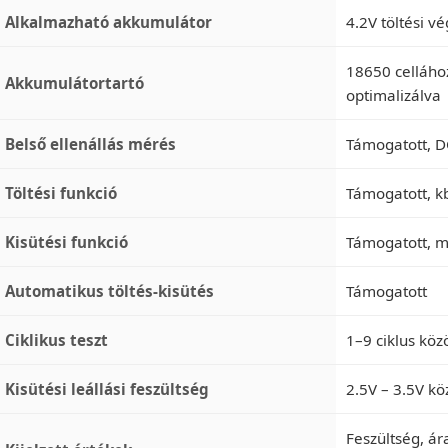
Alkalmazható akkumulátor
4.2V töltési v
18650 celláho
Akkumulátortartó
optimalizálva
Belső ellenállás mérés
Támogatott, D
Töltési funkció
Támogatott, kb
Kisütési funkció
Támogatott, m
Automatikus töltés-kisütés
Támogatott
Ciklikus teszt
1–9 ciklus közö
Kisütési leállási feszültség
2.5V – 3.5V kö
Feszültség, ár