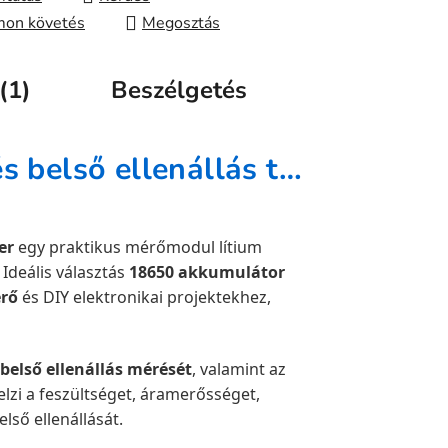
on követés
Megosztás
(1)
Beszélgetés
18650 akkumulátor kapacitás és belső ellenállás teszter
er
egy praktikus mérőmodul lítium
 Ideális választás
18650 akkumulátor
érő
és DIY elektronikai projektekhez,
belső ellenállás mérését
, valamint az
jelzi a feszültséget, áramerősséget,
lső ellenállását.