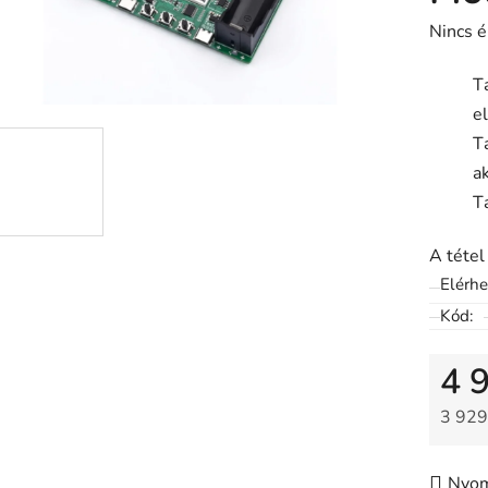
A
Nincs é
termék
T
átlagos
e
értékel
T
5-
a
ből
T
0,0
csillag.
A tétel
Elérh
Kód:
4 
3 929
Egysé
Nyom