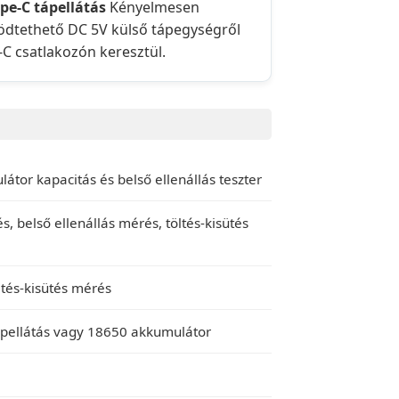
ype-C tápellátás
Kényelmesen
dtethető DC 5V külső tápegységről
-C csatlakozón keresztül.
tor kapacitás és belső ellenállás teszter
, belső ellenállás mérés, töltés-kisütés
ltés-kisütés mérés
ápellátás vagy 18650 akkumulátor