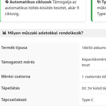
🔁 Automatikus ciklusok
Támogatja az
🔌 T
automatikus töltés-kisütés tesztet, akár 9
műkö
ciklusig.
Type
📊 Milyen műszaki adatokkal rendelkezik?
Termék típusa
18650 akkumulá
Kapacitásmérés
Támogatott mérés
teszt
Mérési csatorna
1 csatornás tö
Tápellátás
DC 5V külső t
Tápcsatlakozó
Type-C