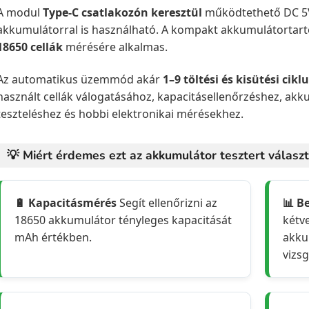
A modul
Type-C csatlakozón keresztül
működtethető DC 5V 
akkumulátorral is használható. A kompakt akkumulátortar
18650 cellák
mérésére alkalmas.
Az automatikus üzemmód akár
1–9 töltési és kisütési cikl
használt cellák válogatásához, kapacitásellenőrzéshez, akk
teszteléshez és hobbi elektronikai mérésekhez.
💡 Miért érdemes ezt az akkumulátor tesztert választ
🔋 Kapacitásmérés
Segít ellenőrizni az
📊 B
18650 akkumulátor tényleges kapacitását
kétv
mAh értékben.
akku
vizsg