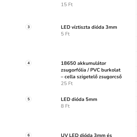
15 Ft
LED víztiszta dióda 3mm
5 Ft
18650 akkumulátor
zsugorfólia / PVC burkolat
– cella szigetelő zsugorcső
25 Ft
LED dióda 5mm
8 Ft
UV LED dióda 3mm és