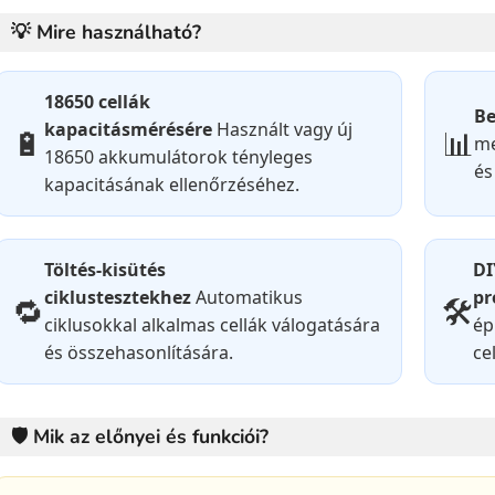
💡 Mire használható?
18650 cellák
Be
kapacitásmérésére
Használt vagy új
🔋
📊
me
18650 akkumulátorok tényleges
és
kapacitásának ellenőrzéséhez.
Töltés-kisütés
DI
ciklustesztekhez
Automatikus
pr
🔁
🛠️
ciklusokkal alkalmas cellák válogatására
ép
és összehasonlítására.
ce
🛡️ Mik az előnyei és funkciói?