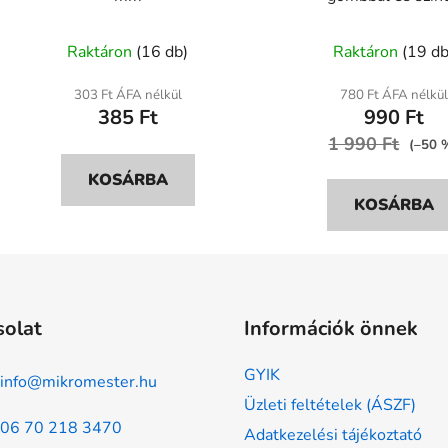
kapcsolósapkáv
Raktáron
(16 db)
Raktáron
(19 db
303 Ft ÁFA nélkül
780 Ft ÁFA nélkül
385 Ft
990 Ft
1 990 Ft
(–50 
KOSÁRBA
KOSÁRBA
solat
Információk önnek
GYIK
info
@
mikromester.hu
Üzleti feltételek (ÁSZF)
06 70 218 3470
Adatkezelési tájékoztató