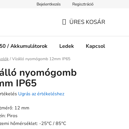
Bejelentkezés
Regisztráció
Jogi nyilatkozat
Süti tájékoztató
ÜRES KOSÁR
KOSÁR
50 / Akkumulátorok
Ledek
Kapcsolók
Ké
ap
solók
/
Vízálló nyomógomb 12mm IP65
zálló nyomógomb
mm IP65
rtékelés
Ugrás az értékeléshez
tmérő: 12 mm
ín: Piros
ése
zemi hőmérséklet: -25°C / 85°C