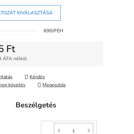
LTOZAT KIVÁLASZTÁSA
690/FEH
5 Ft
t ÁFA nélkül
gár:
tatás
Kérdés
on követés
Megosztás
Beszélgetés