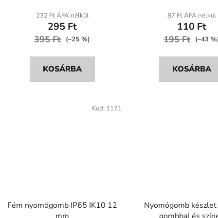
232 Ft ÁFA nélkül
87 Ft ÁFA nélkül
295 Ft
110 Ft
395 Ft
195 Ft
(–25 %)
(–43 %
KOSÁRBA
KOSÁRBA
Kód:
1171
Fém nyomógomb IP65 IK10 12
Nyomógomb készlet
mm
gombbal és szín