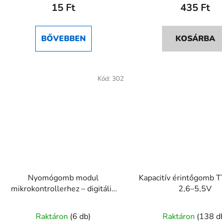
15 Ft
435 Ft
BŐVEBBEN
KOSÁRBA
Kód:
302
Nyomógomb modul
Kapacitív érintőgomb 
mikrokontrollerhez – digitális
2,6–5,5V
bemenet
Raktáron
(6 db)
Raktáron
(138 d