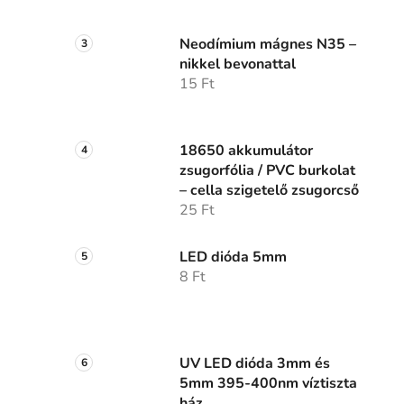
Neodímium mágnes N35 –
nikkel bevonattal
15 Ft
18650 akkumulátor
zsugorfólia / PVC burkolat
– cella szigetelő zsugorcső
25 Ft
LED dióda 5mm
8 Ft
UV LED dióda 3mm és
5mm 395-400nm víztiszta
ház