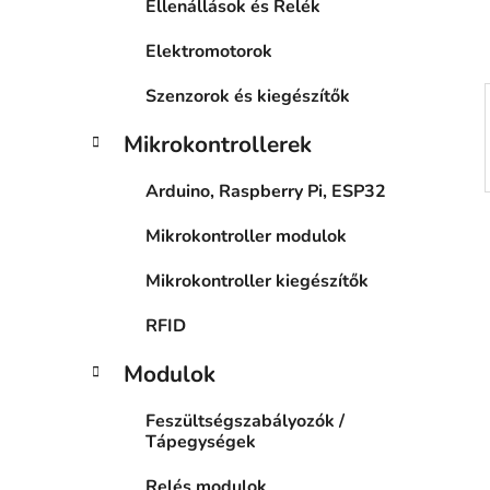
Ellenállások és Relék
n
e
Elektromotorok
l
Szenzorok és kiegészítők
Mikrokontrollerek
Arduino, Raspberry Pi, ESP32
Mikrokontroller modulok
Mikrokontroller kiegészítők
RFID
Modulok
Feszültségszabályozók /
Tápegységek
Relés modulok