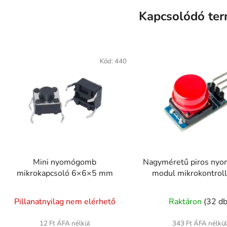
Kapcsolódó te
Kód:
440
Mini nyomógomb
Nagyméretű piros ny
mikrokapcsoló 6×6×5 mm
modul mikrokontrol
Pillanatnyilag nem elérhető
Raktáron
(32 db
12 Ft ÁFA nélkül
343 Ft ÁFA nélkül