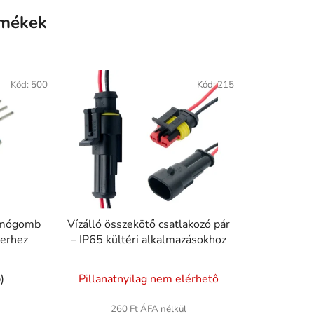
rmékek
Kód:
500
Kód:
215
omógomb
Vízálló összekötő csatlakozó pár
lerhez
– IP65 kültéri alkalmazásokhoz
)
Pillanatnyilag nem elérhető
260 Ft ÁFA nélkül