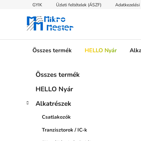
Ugrás
GYIK
Üzleti feltételek (ÁSZF)
Adatkezelési 
a
fő
tartalomhoz
Összes termék
HELLO Nyár
Alk
O
K
Kategóriák
Összes termék
a
átugrása
l
t
d
HELLO Nyár
e
a
g
l
Alkatrészek
ó
s
r
Csatlakozók
i
ó
á
p
Tranzisztorok / IC-k
k
a