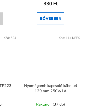
330 Ft
BŐVEBBEN
Kód:
524
Kód:
1141/FEK
TTP223 -
Nyomógomb kapcsoló kábellel
120 mm 250V/1A
A
b)
Raktáron
(37 db)
termék