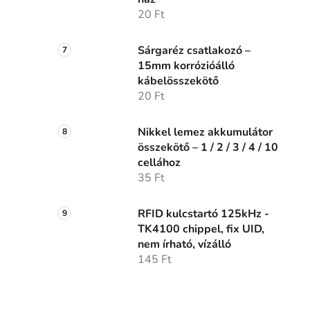
20 Ft
Sárgaréz csatlakozó –
15mm korrózióálló
kábelösszekötő
20 Ft
Nikkel lemez akkumulátor
összekötő – 1 / 2 / 3 / 4 / 10
cellához
35 Ft
RFID kulcstartó 125kHz -
TK4100 chippel, fix UID,
nem írható, vízálló
145 Ft