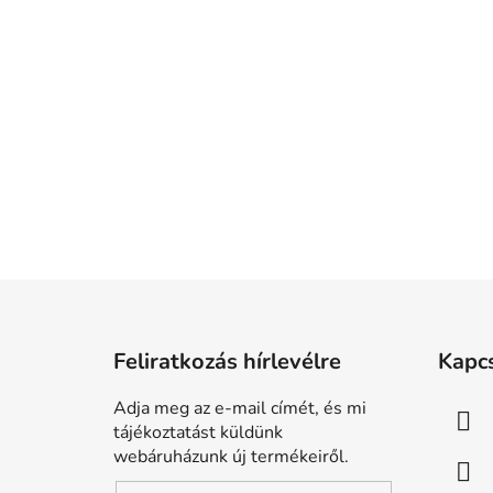
L
á
Feliratkozás hírlevélre
Kapc
b
l
Adja meg az e-mail címét, és mi
é
tájékoztatást küldünk
c
webáruházunk új termékeiről.