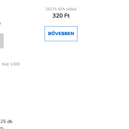
átlagos
252 Ft ÁFA nélkül
320 Ft
értékelése
5-
)
ből
BŐVEBBEN
5,0
csillag.
Kód:
1300
 25 db
es