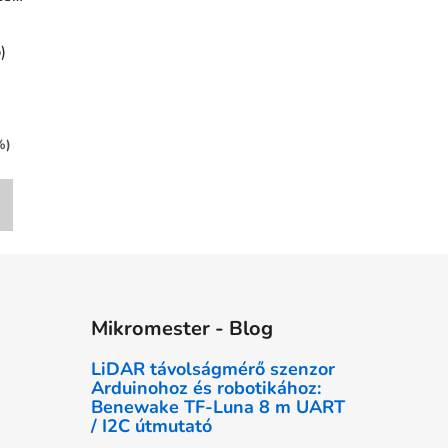
al
)
%)
Mikromester - Blog
LiDAR távolságmérő szenzor
Arduinohoz és robotikához:
Benewake TF-Luna 8 m UART
/ I2C útmutató