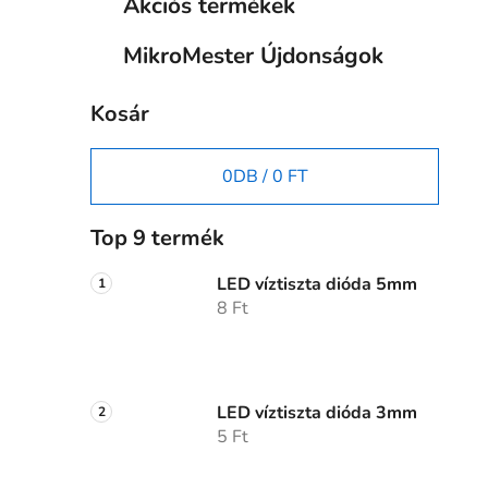
Akciós termékek
MikroMester Újdonságok
Kosár
0
DB /
0 FT
Top 9 termék
LED víztiszta dióda 5mm
8 Ft
LED víztiszta dióda 3mm
5 Ft