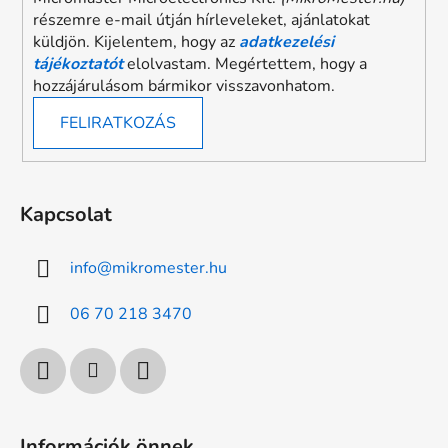
részemre e-mail útján hírleveleket, ajánlatokat
küldjön. Kijelentem, hogy az
adatkezelési
tájékoztatót
elolvastam. Megértettem, hogy a
hozzájárulásom bármikor visszavonhatom.
FELIRATKOZÁS
Kapcsolat
info
@
mikromester.hu
06 70 218 3470
Információk önnek