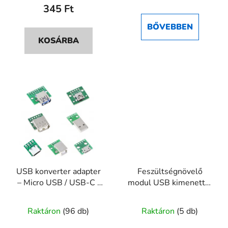
345 Ft
5-
5-
ből
ből
BŐVEBBEN
5,0
5,0
KOSÁRBA
csillag.
csillag.
USB konverter adapter
Feszültségnövelő
– Micro USB / USB-C /
modul USB kimenettel
Mini USB / USB 3.0
5V 600mA
Raktáron
(96 db)
Raktáron
(5 db)