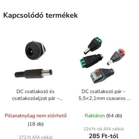
Kapcsolódó termékek
DC csatlakozó és
DC csatlakozó pár –
csatlakozóaljzat pár –
5,5×2,1mm csavaros /
5,5×2,1mm 30V 5A
csavarmentes
A
A
Pillanatnyilag nem elérhető
Raktáron
(64 db)
termék
termék
(18 db)
átlagos
átlagos
224 Ft-tól ÁFA nélkül
285 Ft-tól
értékelése
értékelése
272 Ft ÁFA nélkül