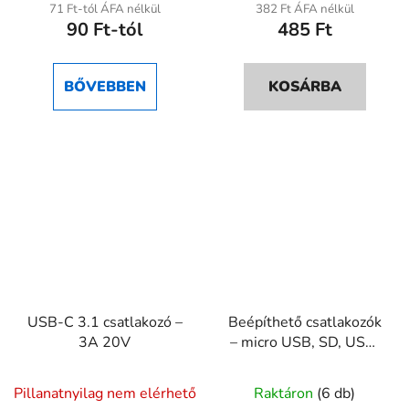
71 Ft-tól ÁFA nélkül
382 Ft ÁFA nélkül
90 Ft-tól
485 Ft
BŐVEBBEN
KOSÁRBA
USB-C 3.1 csatlakozó –
Beépíthető csatlakozók
3A 20V
– micro USB, SD, USB,
LAN fémházas
Pillanatnyilag nem elérhető
Raktáron
(6 db)