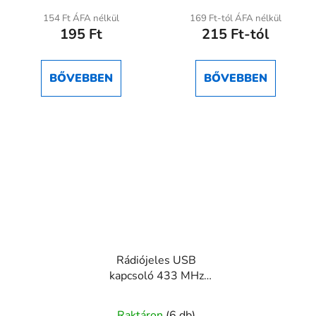
154 Ft ÁFA nélkül
169 Ft-tól ÁFA nélkül
195 Ft
215 Ft-tól
BŐVEBBEN
BŐVEBBEN
Rádiójeles USB
kapcsoló 433 MHz
távirányítóval – vezeték
nélküli USB ki-be
Raktáron
(6 db)