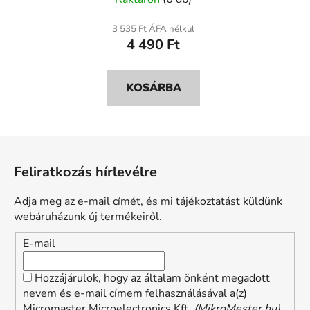
kapcsoló
3 535 Ft ÁFA nélkül
4 490 Ft
KOSÁRBA
L
á
Feliratkozás hírlevélre
b
l
Adja meg az e-mail címét, és mi tájékoztatást küldünk
é
webáruházunk új termékeiről.
c
E-mail
Hozzájárulok, hogy az általam önként megadott
nevem és e-mail címem felhasználásával a(z)
Micromaster Microelectronics Kft.
(MikroMester.hu)