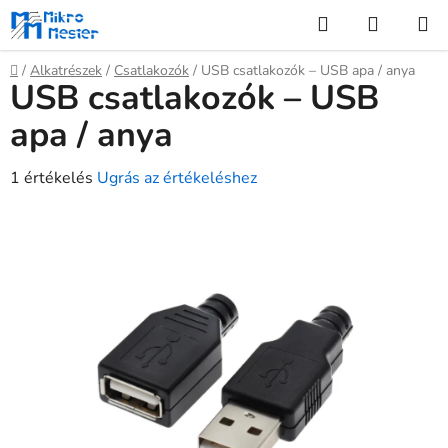
Ugrás
Keresés
KOSÁR
a
fő
Kezdőlap
/
Alkatrészek
/
Csatlakozók
/
USB csatlakozók – USB apa / anya
tartalomhoz
USB csatlakozók – USB
apa / anya
A
1 értékelés
Ugrás az értékeléshez
termék
átlagos
értékelése
5-
ből
5,0
csillag.