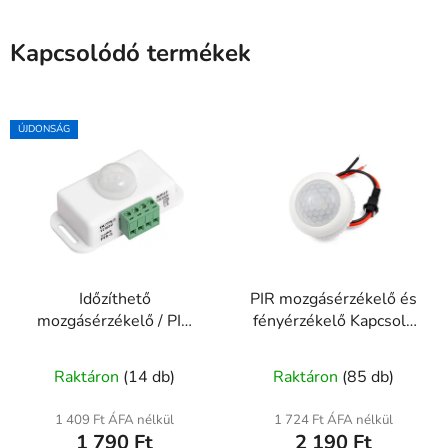
Kapcsolódó termékek
ÚJDONSÁG
Időzíthető
PIR mozgásérzékelő és
mozgásérzékelő / PIR
fényérzékelő Kapcsoló
szenzor kapcsoló 12V -
220V – automata
A
24V DC
világításvezérlés
Raktáron
(14 db)
Raktáron
(85 db)
termék
átlagos
1 409 Ft ÁFA nélkül
1 724 Ft ÁFA nélkül
1 790 Ft
2 190 Ft
értékelése