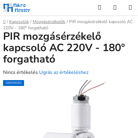
Ugrás
Keresés
KOSÁR
a
fő
Kezdőlap
/
Kapcsolók
/
Mozgásérzékelők
/
PIR mozgásérzékelő kapcsoló AC
tartalomhoz
220V - 180° forgatható
PIR mozgásérzékelő
kapcsoló AC 220V - 180°
forgatható
A
Nincs értékelés
Ugrás az értékeléshez
termék
ÚJDONSÁG
átlagos
értékelése
5-
ből
0,0
csillag.