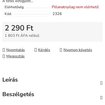
A tétel elfogyott…
Pillanatnyilag nem elérhető
Elérhetőség
2326
Kód:
2 290 Ft
1 803 Ft ÁFA nélkül
Egységár:
Nyomtatás
Kérdés
Nyomon követés
Megosztás
Leírás
Beszélgetés