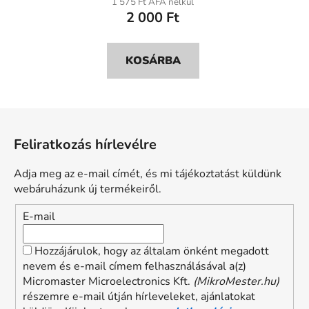
1 575 Ft ÁFA nélkül
2 000 Ft
KOSÁRBA
L
á
Feliratkozás hírlevélre
b
l
Adja meg az e-mail címét, és mi tájékoztatást küldünk
é
webáruházunk új termékeiről.
c
E-mail
Hozzájárulok, hogy az általam önként megadott
nevem és e-mail címem felhasználásával a(z)
Micromaster Microelectronics Kft.
(MikroMester.hu)
részemre e-mail útján hírleveleket, ajánlatokat