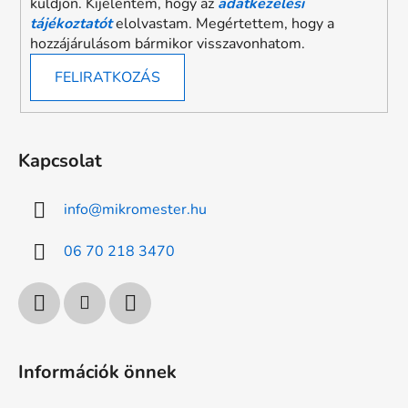
küldjön. Kijelentem, hogy az
adatkezelési
tájékoztatót
elolvastam. Megértettem, hogy a
hozzájárulásom bármikor visszavonhatom.
FELIRATKOZÁS
Kapcsolat
info
@
mikromester.hu
06 70 218 3470
Információk önnek