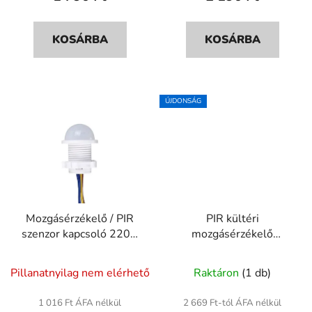
5-
ből
KOSÁRBA
KOSÁRBA
4,5
csillag.
ÚJDONSÁG
Mozgásérzékelő / PIR
PIR kültéri
szenzor kapcsoló 220V
mozgásérzékelő
AC
kapcsoló 220V/12V,
A
180° állítható
Pillanatnyilag nem elérhető
Raktáron
(1 db)
termék
átlagos
1 016 Ft ÁFA nélkül
2 669 Ft-tól ÁFA nélkül