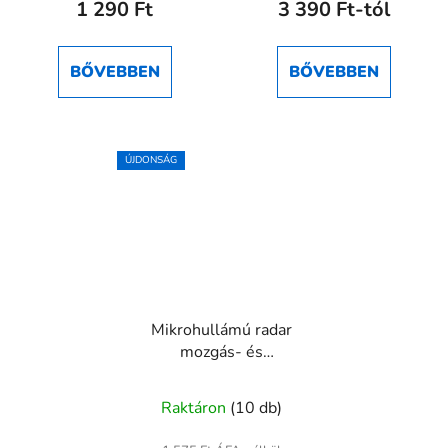
1 290 Ft
3 390 Ft-tól
értékelése
5-
ből
BŐVEBBEN
BŐVEBBEN
5,0
csillag.
ÚJDONSÁG
Mikrohullámú radar
mozgás- és
jelenlétérzékelő modul
(CDM324, 24GHz)
Raktáron
(10 db)