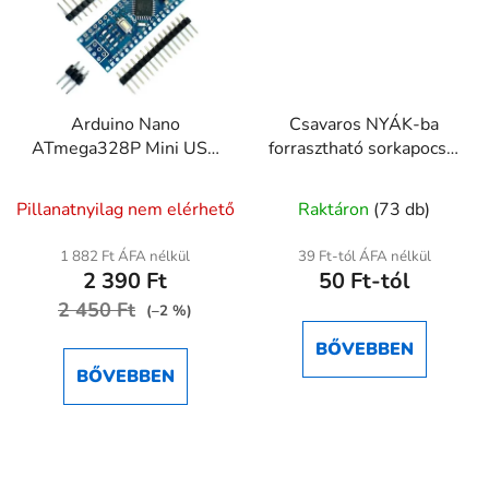
Arduino Nano
Csavaros NYÁK-ba
ATmega328P Mini USB
forrasztható sorkapocs –
fejlesztőpanel
2/3/4 pines 16A 300V
A
Pillanatnyilag nem elérhető
Raktáron
(73 db)
termék
átlagos
1 882 Ft ÁFA nélkül
39 Ft-tól ÁFA nélkül
2 390 Ft
50 Ft-tól
értékelése
2 450 Ft
5-
(–2 %)
ből
BŐVEBBEN
4,5
BŐVEBBEN
csillag.