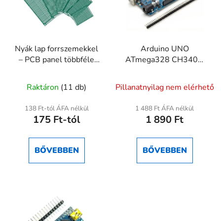
Nyák lap forrszemekkel
Arduino UNO
– PCB panel többféle
ATmega328 CH340G
méretben
fejlesztőpanel
A
Raktáron
(11 db)
Pillanatnyilag nem elérhető
termék
átlagos
138 Ft-tól ÁFA nélkül
1 488 Ft ÁFA nélkül
175 Ft-tól
1 890 Ft
értékelése
5-
ből
BŐVEBBEN
BŐVEBBEN
5,0
csillag.