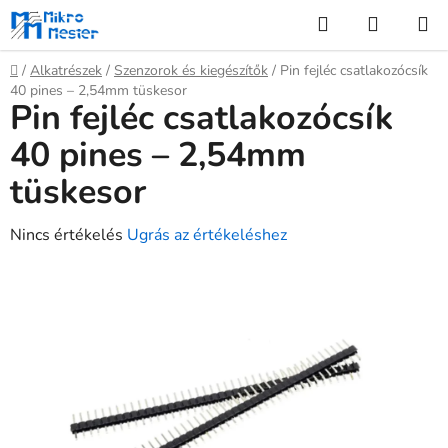
Ugrás
Keresés
KOSÁR
a
fő
Kezdőlap
/
Alkatrészek
/
Szenzorok és kiegészítők
/
Pin fejléc csatlakozócsík
tartalomhoz
40 pines – 2,54mm tüskesor
Pin fejléc csatlakozócsík
40 pines – 2,54mm
tüskesor
A
Nincs értékelés
Ugrás az értékeléshez
termék
átlagos
értékelése
5-
ből
0,0
csillag.