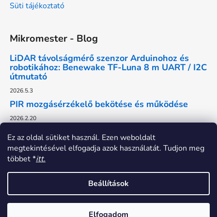
Süti tájékoztató
Mikromester - Blog
LiDAR távolságmérő szenzor Arduinohoz és
robotikához: Benewake TF-Luna 8 m UART / I2C
útmutató
2026.5.3
PIR mozgásérzékelő bekötése és működése
2026.2.20
Ez az oldal sütiket használ. Ezen weboldalt
megtekintésével elfogadja azok használatát. Tudjon meg
többet *
itt.
Beállítások
Elfogadom
Shoptet készítette