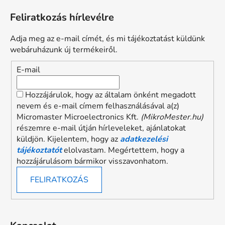
á
Feliratkozás hírlevélre
b
l
Adja meg az e-mail címét, és mi tájékoztatást küldünk
é
webáruházunk új termékeiről.
c
E-mail
Hozzájárulok, hogy az általam önként megadott
nevem és e-mail címem felhasználásával a(z)
Micromaster Microelectronics Kft.
(MikroMester.hu)
részemre e-mail útján hírleveleket, ajánlatokat
küldjön. Kijelentem, hogy az
adatkezelési
tájékoztatót
elolvastam. Megértettem, hogy a
hozzájárulásom bármikor visszavonhatom.
FELIRATKOZÁS