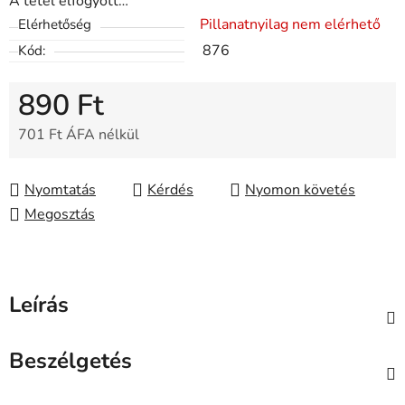
A tétel elfogyott…
Pillanatnyilag nem elérhető
Elérhetőség
876
Kód:
890 Ft
701 Ft ÁFA nélkül
Egységár:
Nyomtatás
Kérdés
Nyomon követés
Megosztás
Leírás
Beszélgetés