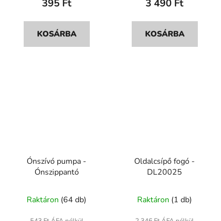
395 Ft
3 490 Ft
értékelése
5-
ből
KOSÁRBA
KOSÁRBA
5,0
csillag.
Ónszívó pumpa -
Oldalcsípő fogó -
Ónszippantó
DL20025
A
Raktáron
(64 db)
Raktáron
(1 db)
termék
átlagos
543 Ft ÁFA nélkül
2 346 Ft ÁFA nélkül