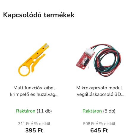
Kapcsolódó termékek
Multifunkciós kábel
Mikrokapcsoló modul
krimpelő és huzalvágó
végálláskapcsoló 3D
eszköz
nyomtatóhoz és CNC-
hez
Raktáron
(11 db)
Raktáron
(5 db)
311 Ft ÁFA nélkül
508 Ft ÁFA nélkül
395 Ft
645 Ft