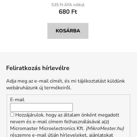
535 Ft ÁFA nélkül
680 Ft
KOSÁRBA
L
á
Feliratkozás hírlevélre
b
l
Adja meg az e-mail címét, és mi tájékoztatást küldünk
é
webáruházunk új termékeiről.
c
E-mail
Hozzájárulok, hogy az általam önként megadott
nevem és e-mail címem felhasználásával a(z)
Micromaster Microelectronics Kft.
(MikroMester.hu)
részemre e-mail útján hírleveleket, ajánlatokat