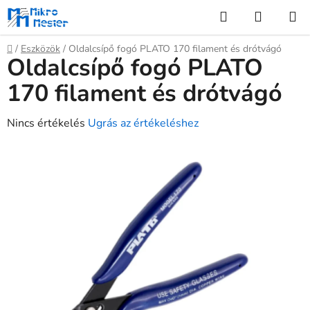
Ugrás
Keresés
KOSÁR
a
fő
Kezdőlap
/
Eszközök
/
Oldalcsípő fogó PLATO 170 filament és drótvágó
tartalomhoz
Oldalcsípő fogó PLATO
170 filament és drótvágó
A
Nincs értékelés
Ugrás az értékeléshez
termék
átlagos
értékelése
5-
ből
0,0
csillag.