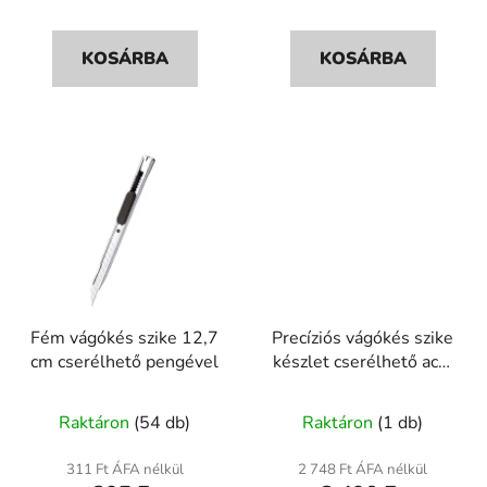
KOSÁRBA
KOSÁRBA
Fém vágókés szike 12,7
Precíziós vágókés szike
cm cserélhető pengével
készlet cserélhető acél
fejekkel
A
Raktáron
(54 db)
Raktáron
(1 db)
termék
átlagos
311 Ft ÁFA nélkül
2 748 Ft ÁFA nélkül