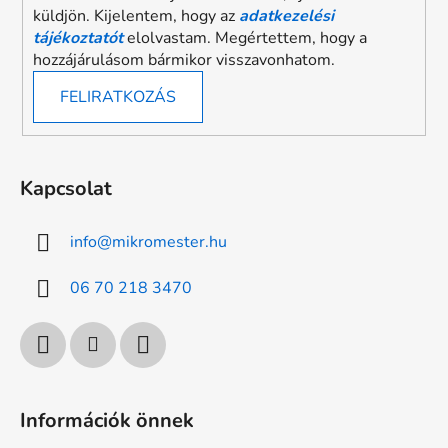
küldjön. Kijelentem, hogy az
adatkezelési
tájékoztatót
elolvastam. Megértettem, hogy a
hozzájárulásom bármikor visszavonhatom.
FELIRATKOZÁS
Kapcsolat
info
@
mikromester.hu
06 70 218 3470
Információk önnek