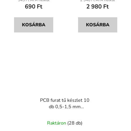
690 Ft
2 980 Ft
értékelése
5-
ből
KOSÁRBA
KOSÁRBA
5,0
csillag.
PCB furat tű készlet 10
db 0,5-1,5 mm
rozsdamentes
Raktáron
(28 db)