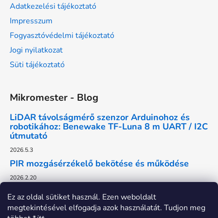
Adatkezelési tájékoztató
Impresszum
Fogyasztóvédelmi tájékoztató
Jogi nyilatkozat
Süti tájékoztató
Mikromester - Blog
LiDAR távolságmérő szenzor Arduinohoz és
robotikához: Benewake TF-Luna 8 m UART / I2C
útmutató
2026.5.3
PIR mozgásérzékelő bekötése és működése
2026.2.20
Ez az oldal sütiket használ. Ezen weboldalt
megtekintésével elfogadja azok használatát. Tudjon meg