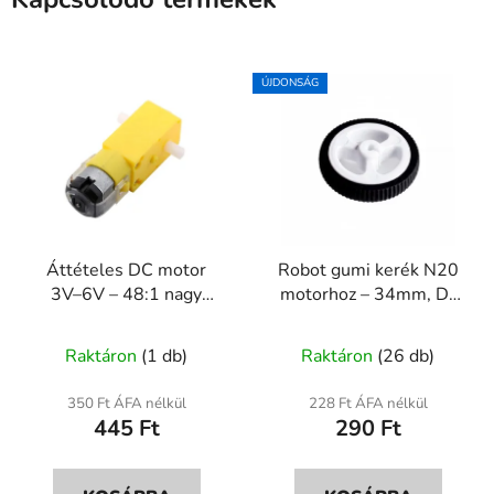
ÚJDONSÁG
Áttételes DC motor
Robot gumi kerék N20
3V–6V – 48:1 nagy
motorhoz – 34mm, D-
nyomatékú motor
3mm tengely
A
Raktáron
(1 db)
Raktáron
(26 db)
termék
átlagos
350 Ft ÁFA nélkül
228 Ft ÁFA nélkül
445 Ft
290 Ft
értékelése
5-
ből