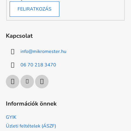
FELIRATKOZÁS
Kapcsolat
info
@
mikromester.hu
06 70 218 3470
Információk önnek
GYIK
Üzleti feltételek (ÁSZF)