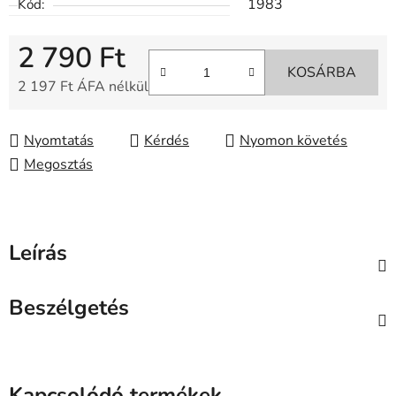
1983
Kód:
2 790 Ft
KOSÁRBA
2 197 Ft ÁFA nélkül
Egységár:
Nyomtatás
Kérdés
Nyomon követés
Megosztás
Leírás
Beszélgetés
Kapcsolódó termékek