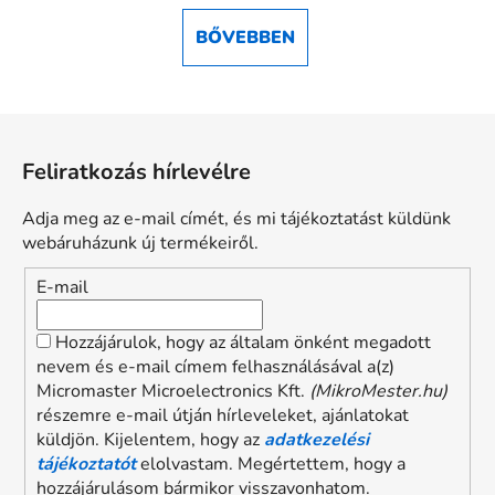
BŐVEBBEN
L
á
Feliratkozás hírlevélre
b
l
Adja meg az e-mail címét, és mi tájékoztatást küldünk
é
webáruházunk új termékeiről.
c
E-mail
Hozzájárulok, hogy az általam önként megadott
nevem és e-mail címem felhasználásával a(z)
Micromaster Microelectronics Kft.
(MikroMester.hu)
részemre e-mail útján hírleveleket, ajánlatokat
küldjön. Kijelentem, hogy az
adatkezelési
tájékoztatót
elolvastam. Megértettem, hogy a
hozzájárulásom bármikor visszavonhatom.