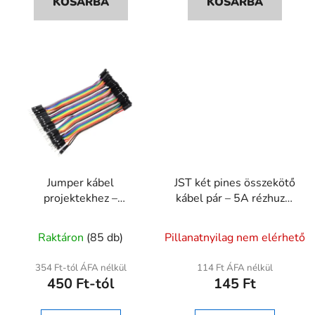
KOSÁRBA
KOSÁRBA
5,0
csillag.
Jumper kábel
JST két pines összekötő
projektekhez –
kábel pár – 5A rézhuzal
10/20/40 cm Anya-
PVC, 15cm
A
A
Anya / Anya-Apa / Apa-
Raktáron
(85 db)
Pillanatnyilag nem elérhető
Apa
termék
termék
átlagos
átlagos
354 Ft-tól ÁFA nélkül
114 Ft ÁFA nélkül
450 Ft-tól
145 Ft
értékelése
értékelése
5-
5-