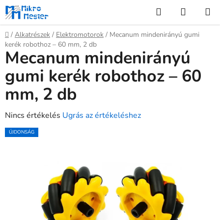
Ugrás
Keresés
KOSÁR
a
fő
Kezdőlap
/
Alkatrészek
/
Elektromotorok
/
Mecanum mindenirányú gumi
tartalomhoz
kerék robothoz – 60 mm, 2 db
Mecanum mindenirányú
gumi kerék robothoz – 60
mm, 2 db
A
Nincs értékelés
Ugrás az értékeléshez
termék
ÚJDONSÁG
átlagos
értékelése
5-
ből
0,0
csillag.