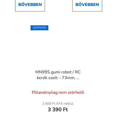
ből
ből
BŐVEBBEN
BŐVEBBEN
5,0
5,0
csillag.
csillag.
ÚJDONSÁG
MN99S gumi robot / RC
kerék szett – 73mm, 4
db (5mm hex)
Pillanatnyilag nem elérhető
2 669 Ft ÁFA nélkül
3 390 Ft