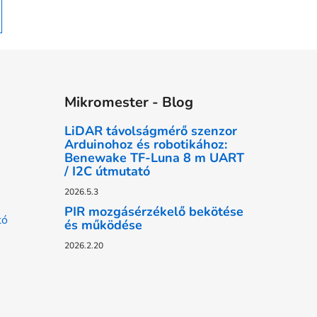
Mikromester - Blog
LiDAR távolságmérő szenzor
Arduinohoz és robotikához:
Benewake TF-Luna 8 m UART
/ I2C útmutató
2026.5.3
PIR mozgásérzékelő bekötése
tó
és működése
2026.2.20