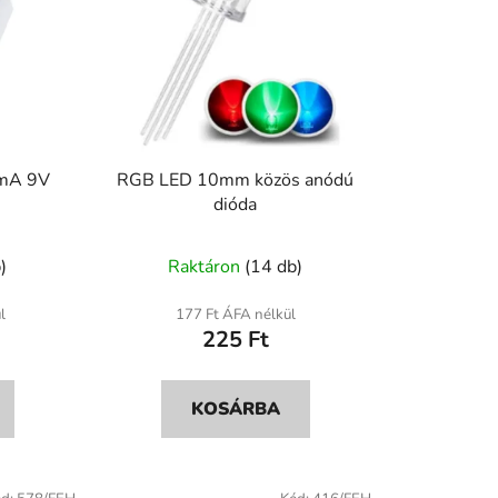
 mA 9V
RGB LED 10mm közös anódú
dióda
)
Raktáron
(14 db)
l
177 Ft ÁFA nélkül
225 Ft
KOSÁRBA