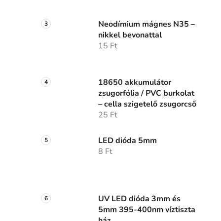
Neodímium mágnes N35 –
nikkel bevonattal
15 Ft
18650 akkumulátor
zsugorfólia / PVC burkolat
– cella szigetelő zsugorcső
25 Ft
LED dióda 5mm
8 Ft
UV LED dióda 3mm és
5mm 395-400nm víztiszta
ház