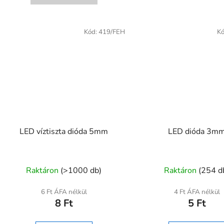
csillag.
Kód:
419/FEH
K
LED víztiszta dióda 5mm
LED dióda 3m
A
A
Raktáron
(>1000 db)
Raktáron
(254 d
termék
termék
átlagos
átlagos
6 Ft ÁFA nélkül
4 Ft ÁFA nélkül
8 Ft
5 Ft
értékelése
értékel
5-
5-