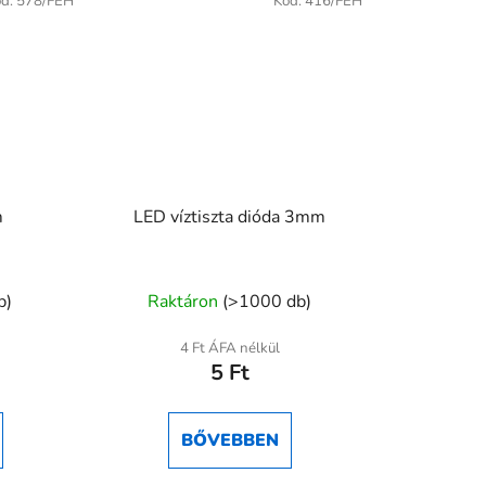
ód:
578/FEH
Kód:
416/FEH
m
LED víztiszta dióda 3mm
A
b)
Raktáron
(>1000 db)
termék
átlagos
4 Ft ÁFA nélkül
5 Ft
értékelése
5-
ből
BŐVEBBEN
5,0