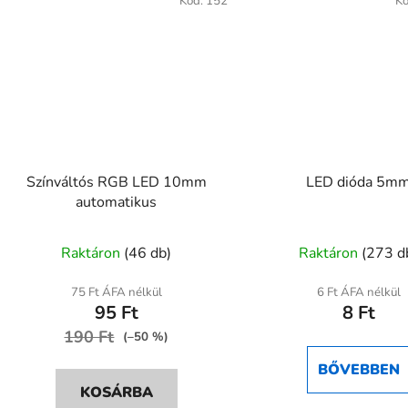
Kód:
152
K
Színváltós RGB LED 10mm
LED dióda 5m
automatikus
A
Raktáron
(46 db)
Raktáron
(273 d
termék
átlagos
75 Ft ÁFA nélkül
6 Ft ÁFA nélkül
95 Ft
8 Ft
értékelése
190 Ft
5-
(–50 %)
ből
BŐVEBBEN
5,0
KOSÁRBA