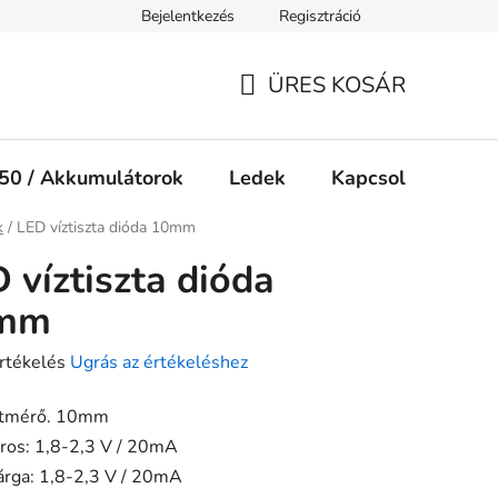
Bejelentkezés
Regisztráció
Jogi nyilatkozat
Süti tájékoztató
ÜRES KOSÁR
KOSÁR
50 / Akkumulátorok
Ledek
Kapcsolók
Ké
ap
k
/
LED víztiszta dióda 10mm
 víztiszta dióda
mm
rtékelés
Ugrás az értékeléshez
tmérő. 10mm
iros: 1,8-2,3 V / 20mA
ése
árga: 1,8-2,3 V / 20mA