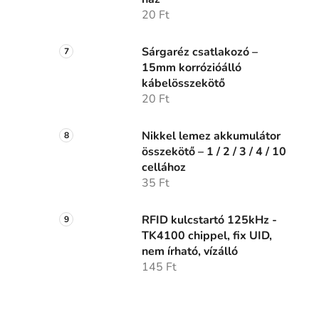
20 Ft
Sárgaréz csatlakozó –
15mm korrózióálló
kábelösszekötő
20 Ft
Nikkel lemez akkumulátor
összekötő – 1 / 2 / 3 / 4 / 10
cellához
35 Ft
RFID kulcstartó 125kHz -
TK4100 chippel, fix UID,
nem írható, vízálló
145 Ft