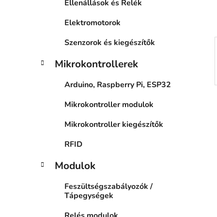
Ellenállások és Relék
n
e
Elektromotorok
l
Szenzorok és kiegészítők
Mikrokontrollerek
Arduino, Raspberry Pi, ESP32
Mikrokontroller modulok
Mikrokontroller kiegészítők
RFID
Modulok
Feszültségszabályozók /
Tápegységek
Relés modulok