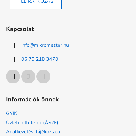
FELIRATKOZÁS
Kapcsolat
info
@
mikromester.hu
06 70 218 3470
Információk önnek
GYIK
Üzleti feltételek (ÁSZF)
Adatkezelési tájékoztató