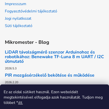
Impresszum
Fogyasztóvédelmi tájékoztató
Jogi nyilatkozat
Süti tájékoztató
Mikromester - Blog
LiDAR távolságmérő szenzor Arduinohoz és
robotikához: Benewake TF-Luna 8 m UART / I2C
útmutató
2026.5.3
PIR mozgásérzékelő bekötése és működése
2026.2.20
Ez az oldal sütiket használ. Ezen weboldalt
megtekintésével elfogadja azok használatát. Tudjon meg
többet *
itt.