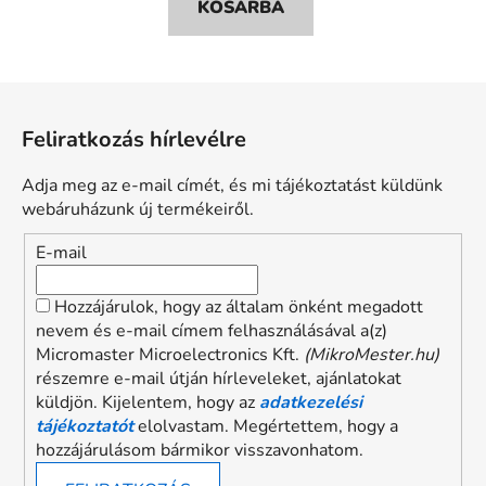
KOSÁRBA
L
á
Feliratkozás hírlevélre
b
l
Adja meg az e-mail címét, és mi tájékoztatást küldünk
é
webáruházunk új termékeiről.
c
E-mail
Hozzájárulok, hogy az általam önként megadott
nevem és e-mail címem felhasználásával a(z)
Micromaster Microelectronics Kft.
(MikroMester.hu)
részemre e-mail útján hírleveleket, ajánlatokat
küldjön. Kijelentem, hogy az
adatkezelési
tájékoztatót
elolvastam. Megértettem, hogy a
hozzájárulásom bármikor visszavonhatom.