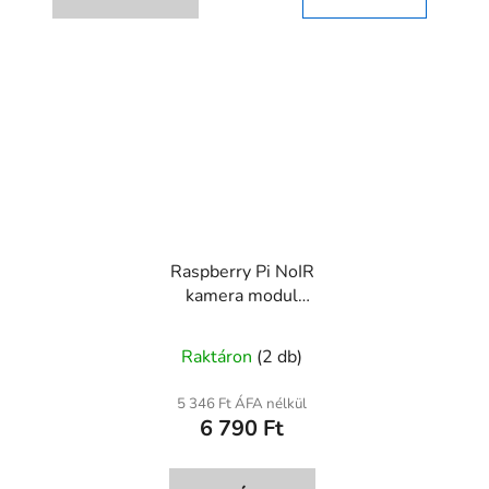
Raspberry Pi NoIR
kamera modul
éjjellátóval 5MP 1080p
160° látószög
Raktáron
(2 db)
5 346 Ft ÁFA nélkül
6 790 Ft