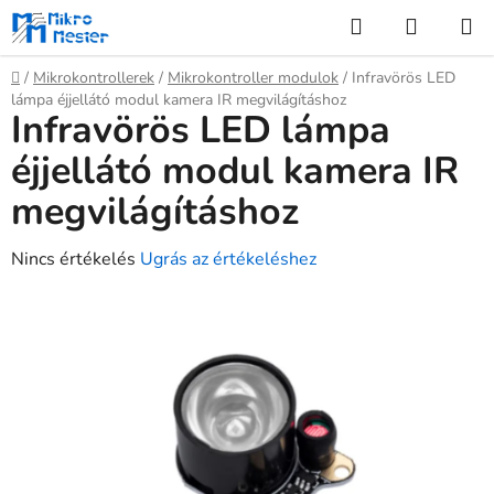
Ugrás
Keresés
KOSÁR
a
fő
Kezdőlap
/
Mikrokontrollerek
/
Mikrokontroller modulok
/
Infravörös LED
tartalomhoz
lámpa éjjellátó modul kamera IR megvilágításhoz
Infravörös LED lámpa
éjjellátó modul kamera IR
megvilágításhoz
A
Nincs értékelés
Ugrás az értékeléshez
termék
átlagos
értékelése
5-
ből
0,0
csillag.