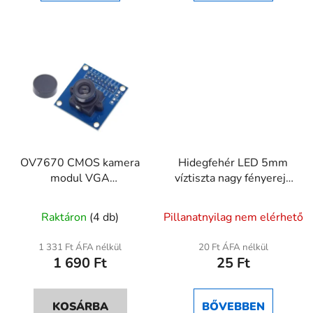
csillag.
OV7670 CMOS kamera
Hidegfehér LED 5mm
modul VGA
víztiszta nagy fényerejű
képfeldolgozáshoz
dióda
Raktáron
(4 db)
Pillanatnyilag nem elérhető
1 331 Ft ÁFA nélkül
20 Ft ÁFA nélkül
1 690 Ft
25 Ft
KOSÁRBA
BŐVEBBEN