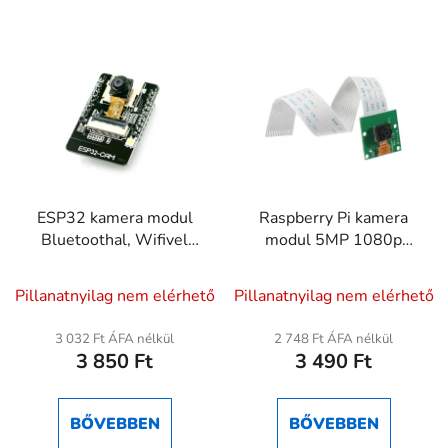
ESP32 kamera modul
Raspberry Pi kamera
Bluetoothal, Wifivel
modul 5MP 1080p
(OV2640)
OV5647
A
Pillanatnyilag nem elérhető
Pillanatnyilag nem elérhető
termék
átlagos
3 032 Ft ÁFA nélkül
2 748 Ft ÁFA nélkül
3 850 Ft
3 490 Ft
értékelése
5-
ből
BŐVEBBEN
BŐVEBBEN
5,0