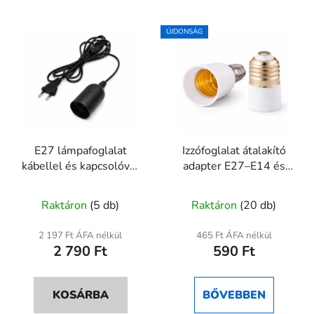
ÚJDONSÁG
E27 lámpafoglalat
Izzófoglalat átalakító
kábellel és kapcsolóval
adapter E27–E14 és
– 172 cm
E14–E27
Raktáron
(5 db)
Raktáron
(20 db)
2 197 Ft ÁFA nélkül
465 Ft ÁFA nélkül
2 790 Ft
590 Ft
KOSÁRBA
BŐVEBBEN