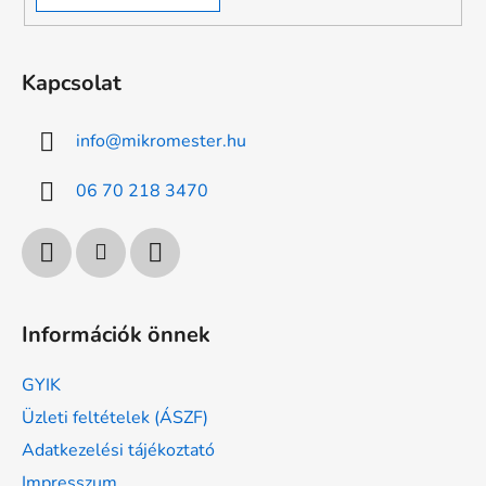
Kapcsolat
info
@
mikromester.hu
06 70 218 3470
Információk önnek
GYIK
Üzleti feltételek (ÁSZF)
Adatkezelési tájékoztató
Impresszum