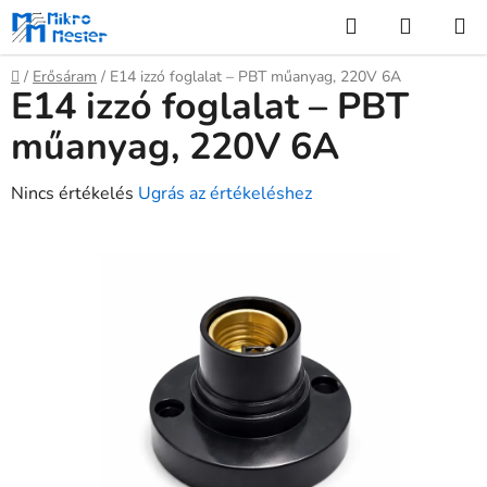
Ugrás
Keresés
KOSÁR
a
fő
Kezdőlap
/
Erősáram
/
E14 izzó foglalat – PBT műanyag, 220V 6A
tartalomhoz
E14 izzó foglalat – PBT
műanyag, 220V 6A
A
Nincs értékelés
Ugrás az értékeléshez
termék
átlagos
értékelése
5-
ből
0,0
csillag.