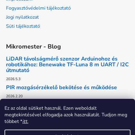
Fogyasztóvédelmi tájékoztató
Jogi nyilatkozat
Süti tájékoztató
Mikromester - Blog
LiDAR távolságmérő szenzor Arduinohoz és
robotikához: Benewake TF-Luna 8 m UART / I2C
útmutató
2026.5.3
PIR mozgásérzékelő bekötése és működése
2026.2.20
Ez az oldal sütiket használ. Ezen weboldalt
megtekintésével elfogadja azok használatát. Tudjon meg
többet *
itt.