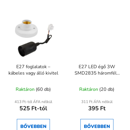
E27 foglalatok –
E27 LED égő 3W
kábeles vagy álló kivitel
SMD2835 háromféle
színhőmérsékletben
A
A
Raktáron
(60 db)
Raktáron
(20 db)
termék
termék
átlagos
átlagos
413 Ft-tól ÁFA nélkül
311 Ft ÁFA nélkül
525 Ft-tól
395 Ft
értékelése
értékelése
5-
5-
ből
ből
BŐVEBBEN
BŐVEBBEN