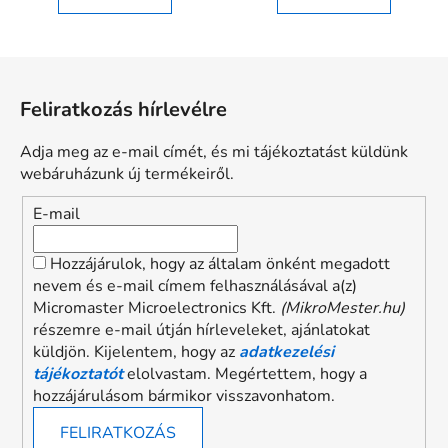
5,0
5,0
csillag.
csillag.
L
á
Feliratkozás hírlevélre
b
l
Adja meg az e-mail címét, és mi tájékoztatást küldünk
é
webáruházunk új termékeiről.
c
E-mail
Hozzájárulok, hogy az általam önként megadott
nevem és e-mail címem felhasználásával a(z)
Micromaster Microelectronics Kft.
(MikroMester.hu)
részemre e-mail útján hírleveleket, ajánlatokat
küldjön. Kijelentem, hogy az
adatkezelési
tájékoztatót
elolvastam. Megértettem, hogy a
hozzájárulásom bármikor visszavonhatom.
FELIRATKOZÁS