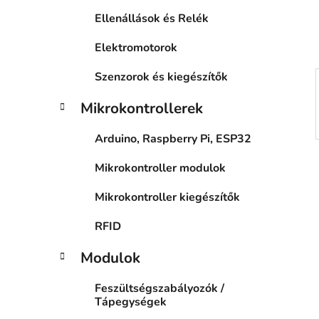
a
Ellenállások és Relék
n
e
Elektromotorok
l
Szenzorok és kiegészítők
Mikrokontrollerek
Arduino, Raspberry Pi, ESP32
Mikrokontroller modulok
Mikrokontroller kiegészítők
RFID
Modulok
Feszültségszabályozók /
Tápegységek