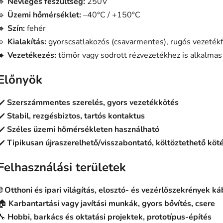
🔹
Névleges feszültség:
250V
🔹
Üzemi hőmérséklet:
–40°C / +150°C
🔹
Szín:
fehér
🔹
Kialakítás:
gyorscsatlakozós (csavarmentes), rugós vezeték
🔹
Vezetékezés:
tömör vagy sodrott rézvezetékhez is alkalmas
Előnyök
✔️
Szerszámmentes szerelés, gyors vezetékkötés
✔️
Stabil, rezgésbiztos, tartós kontaktus
✔️
Széles üzemi hőmérsékleten használható
✔️
Tipikusan újraszerelhető/visszabontató, költöztethető köt
Felhasználási területek
🌐
Otthoni és ipari világítás, elosztó- és vezérlőszekrények k
🏠
Karbantartási vagy javítási munkák, gyors bővítés, csere
🔧
Hobbi, barkács és oktatási projektek, prototípus-építés