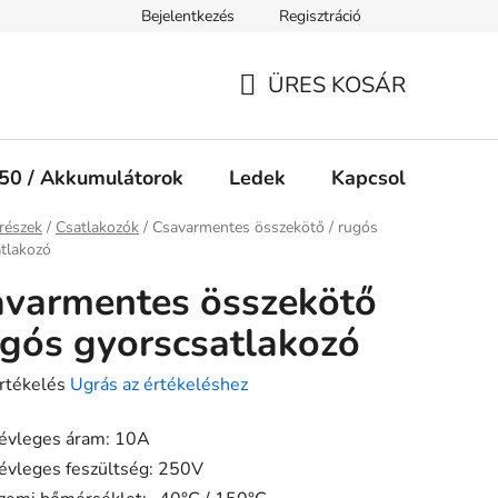
Bejelentkezés
Regisztráció
Jogi nyilatkozat
Süti tájékoztató
ÜRES KOSÁR
KOSÁR
50 / Akkumulátorok
Ledek
Kapcsolók
Ké
ap
részek
/
Csatlakozók
/
Csavarmentes összekötő / rugós
tlakozó
varmentes összekötő
ugós gyorscsatlakozó
rtékelés
Ugrás az értékeléshez
évleges áram: 10A
évleges feszültség: 250V
ése