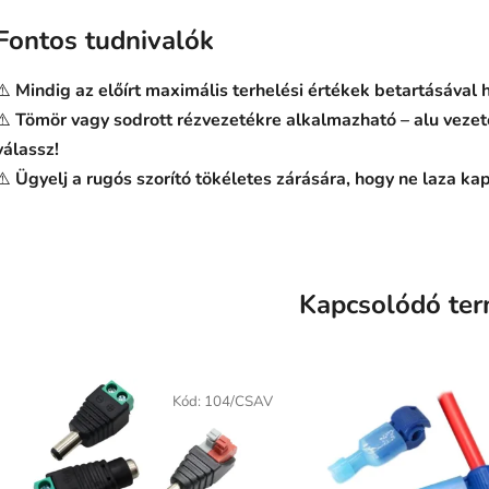
Fontos tudnivalók
⚠️
Mindig az előírt maximális terhelési értékek betartásával
⚠️
Tömör vagy sodrott rézvezetékre alkalmazható – alu vezet
válassz!
⚠️
Ügyelj a rugós szorító tökéletes zárására, hogy ne laza kap
Kapcsolódó te
Kód:
104/CSAV