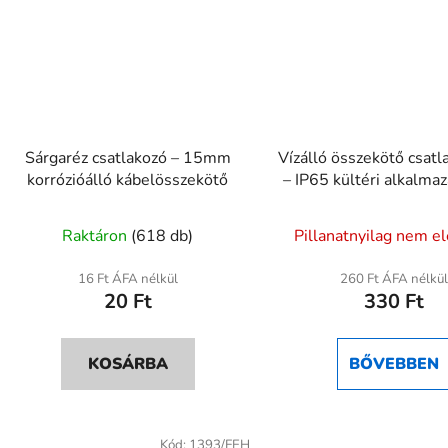
Sárgaréz csatlakozó – 15mm
Vízálló összekötő csatl
korrózióálló kábelösszekötő
– IP65 kültéri alkalma
Raktáron
(618 db)
Pillanatnyilag nem e
16 Ft ÁFA nélkül
260 Ft ÁFA nélkül
20 Ft
330 Ft
KOSÁRBA
BŐVEBBEN
Kód:
1393/FEH