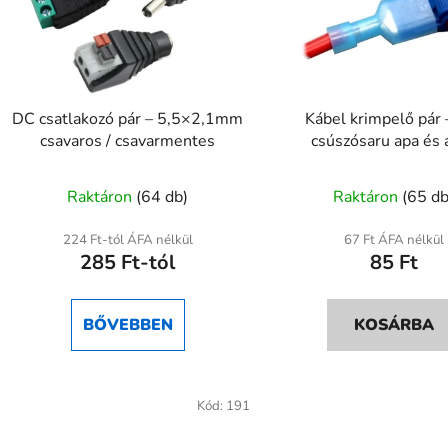
DC csatlakozó pár – 5,5×2,1mm
Kábel krimpelő pár 
csavaros / csavarmentes
csúszósaru apa és 
A
Raktáron
(64 db)
Raktáron
(65 db
termék
átlagos
224 Ft-tól ÁFA nélkül
67 Ft ÁFA nélkül
285 Ft-tól
85 Ft
értékelése
5-
ből
BŐVEBBEN
KOSÁRBA
5,0
csillag.
Kód:
191