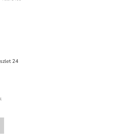
észlet 24
)
l