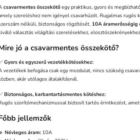
A
csavarmentes összekötő
egy praktikus, gyors és megbízhat
amely szereléshez nem igényel csavarhúzót. Rugalmas rugós ki
szerszám nélküli, biztonságos rögzítését.
10A áramerősségig
kiváló választás világítási szerelésekhez, elosztószekrényekhez
Mire jó a csavarmentes összekötő?
✅
Gyors és egyszerű vezetékkötésekhez:
A vezetékek befogása csak egy mozdulat, nincs szükség csavarás
közben, akár utólagos átalakításnál.
✅
Biztonságos, karbantartásmentes kötéshez:
Rugós szorítómechanizmussal biztosít tartós érintkezést, amely 
Főbb jellemzők
🔹
Névleges áram:
10A