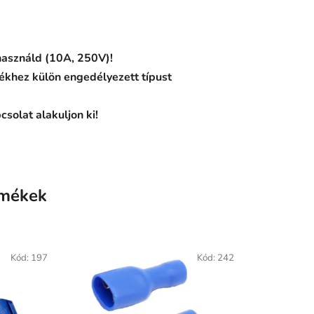
 használd (10A, 250V)!
ékhez külön engedélyezett típust
csolat alakuljon ki!
rmékek
Kód:
197
Kód:
242