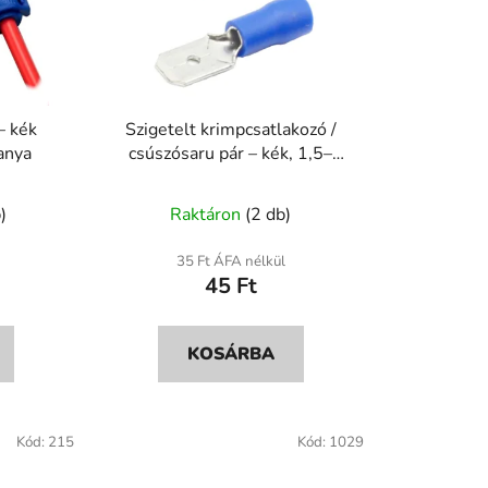
– kék
Szigetelt krimpcsatlakozó /
anya
csúszósaru pár – kék, 1,5–
2,5mm
)
Raktáron
(2 db)
35 Ft ÁFA nélkül
45 Ft
KOSÁRBA
Kód:
215
Kód:
1029