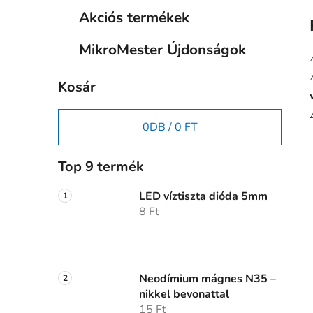
Akciós termékek
MikroMester Újdonságok
Kosár
0
DB /
0 FT
Top 9 termék
LED víztiszta dióda 5mm
8 Ft
Neodímium mágnes N35 –
nikkel bevonattal
15 Ft