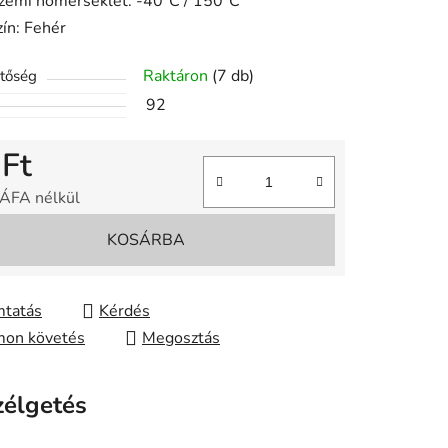
zemi hőmérséklet: -40°C / 150°C
zín: Fehér
Raktáron
(7 db)
etőség
92
 Ft
 ÁFA nélkül
gár:
KOSÁRBA
tatás
Kérdés
on követés
Megosztás
zélgetés