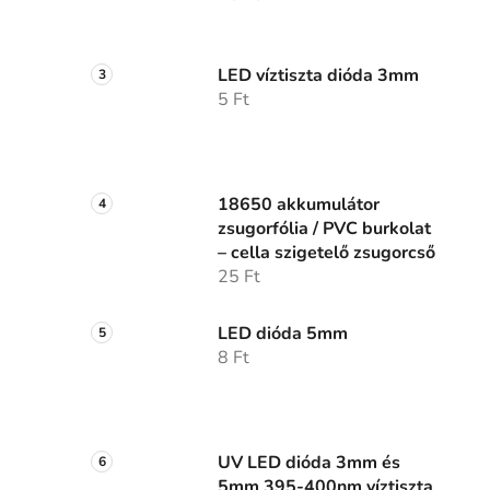
LED víztiszta dióda 3mm
5 Ft
18650 akkumulátor
zsugorfólia / PVC burkolat
– cella szigetelő zsugorcső
25 Ft
LED dióda 5mm
8 Ft
UV LED dióda 3mm és
5mm 395-400nm víztiszta