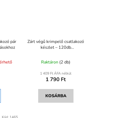
akozó pár
Zárt végű krimpelő csatlakozó
zásokhoz
készlet – 120db
kis/közepes/nagy
lérhető
Raktáron
(2 db)
1 409 Ft ÁFA nélkül
1 790 Ft
KOSÁRBA
Kód:
1465