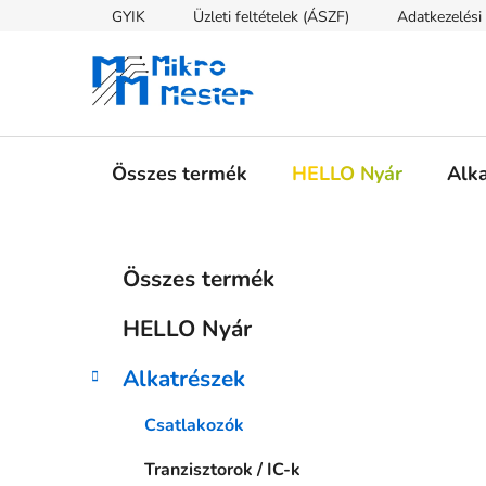
Ugrás
GYIK
Üzleti feltételek (ÁSZF)
Adatkezelési 
a
fő
tartalomhoz
Összes termék
HELLO Nyár
Alk
O
K
Kategóriák
Összes termék
a
átugrása
l
t
d
HELLO Nyár
e
a
g
l
Alkatrészek
ó
s
r
Csatlakozók
i
ó
á
p
Tranzisztorok / IC-k
k