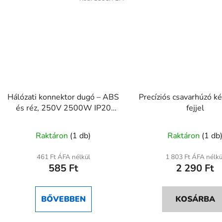
Hálózati konnektor dugó – ABS
Precíziós csavarhúzó k
és réz, 250V 2500W IP20
fejjel
beltéri
Raktáron
(1 db)
Raktáron
(1 db
461 Ft ÁFA nélkül
1 803 Ft ÁFA nélkü
585 Ft
2 290 Ft
BŐVEBBEN
KOSÁRBA