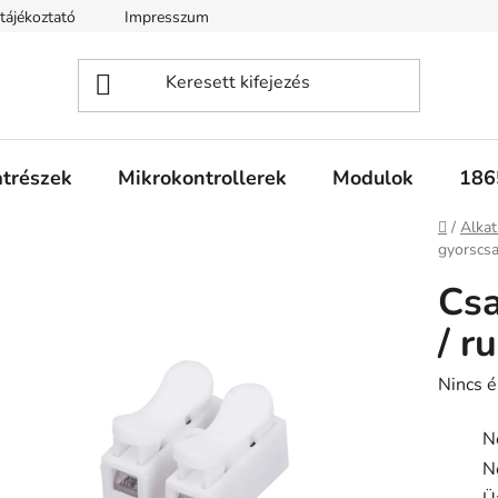
tájékoztató
Impresszum
Fogyasztóvédelmi tájékoztató
atrészek
Mikrokontrollerek
Modulok
186
Kezdől
/
Alkat
gyorscsa
Csa
/ r
A
Nincs é
termék
N
átlagos
N
értékel