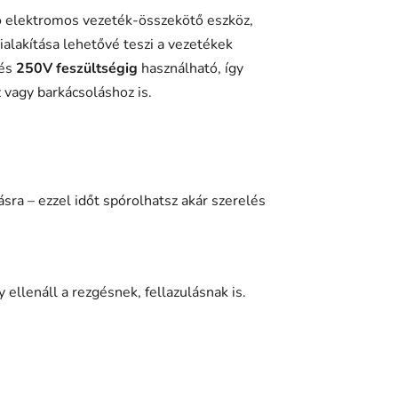
ó elektromos vezeték-összekötő eszköz,
alakítása lehetővé teszi a vezetékek
és
250V feszültségig
használható, így
 vagy barkácsoláshoz is.
ra – ezzel időt spórolhatsz akár szerelés
ellenáll a rezgésnek, fellazulásnak is.