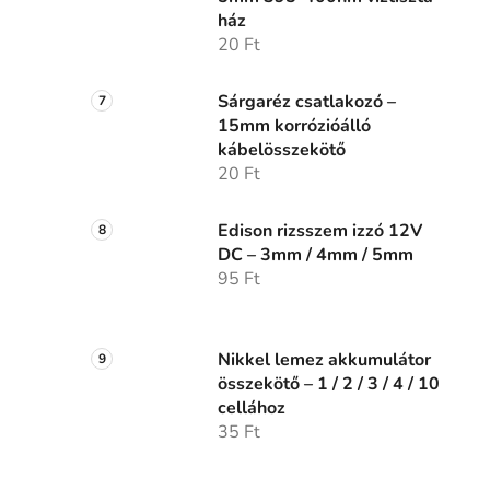
ház
20 Ft
Sárgaréz csatlakozó –
15mm korrózióálló
kábelösszekötő
20 Ft
Edison rizsszem izzó 12V
DC – 3mm / 4mm / 5mm
95 Ft
Nikkel lemez akkumulátor
összekötő – 1 / 2 / 3 / 4 / 10
cellához
35 Ft