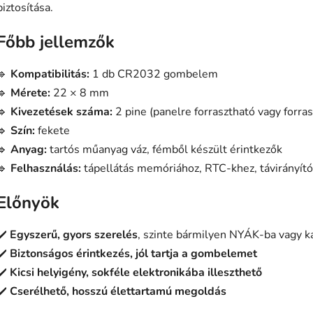
biztosítása.
Főbb jellemzők
🔹
Kompatibilitás:
1 db CR2032 gombelem
🔹
Mérete:
22 × 8 mm
🔹
Kivezetések száma:
2 pine (panelre forrasztható vagy forras
🔹
Szín:
fekete
🔹
Anyag:
tartós műanyag váz, fémből készült érintkezők
🔹
Felhasználás:
tápellátás memóriához, RTC-khez, távirányító
Előnyök
✔️
Egyszerű, gyors szerelés
, szinte bármilyen NYÁK-ba vagy k
✔️
Biztonságos érintkezés, jól tartja a gombelemet
✔️
Kicsi helyigény, sokféle elektronikába illeszthető
✔️
Cserélhető, hosszú élettartamú megoldás