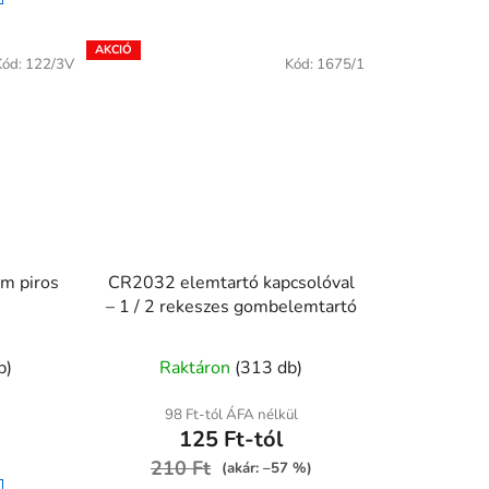
Kód:
122/3V
Kód:
1675/1
nm piros
CR2032 elemtartó kapcsolóval
– 1 / 2 rekeszes gombelemtartó
A
b)
Raktáron
(313 db)
termék
átlagos
98 Ft-tól ÁFA nélkül
125 Ft-tól
értékelése
210 Ft
5-
(akár: –57 %)