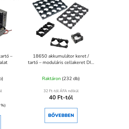
artó –
18650 akkumulátor keret /
alat
tartó – moduláris cellakeret DIY
akkupakkhoz
A
b)
Raktáron
(232 db)
termék
átlagos
ül
32 Ft-tól ÁFA nélkül
40 Ft-tól
ése
értékelése
5-
1 %)
ből
BŐVEBBEN
5,0
csillag.