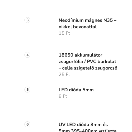
Neodímium mágnes N35 –
nikkel bevonattal
15 Ft
18650 akkumulátor
zsugorfólia / PVC burkolat
– cella szigetelő zsugorcső
25 Ft
LED dióda 5mm
8 Ft
UV LED dióda 3mm és
5mm 395-400nm víztiszta