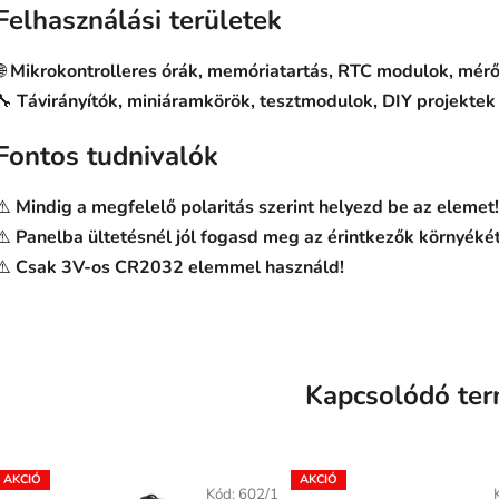
Felhasználási területek
🌐
Mikrokontrolleres órák, memóriatartás, RTC modulok, mé
🔧
Távirányítók, miniáramkörök, tesztmodulok, DIY projektek
Fontos tudnivalók
⚠️
Mindig a megfelelő polaritás szerint helyezd be az elemet!
⚠️
Panelba ültetésnél jól fogasd meg az érintkezők környékét 
⚠️
Csak 3V-os CR2032 elemmel használd!
Kapcsolódó te
Kód:
602/1