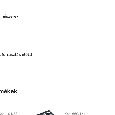
rőműszerek
forrasztás előtt!
rmékek
Kód:
101/38
Kód:
669/1X1