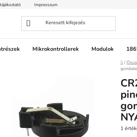
tájékoztató
Impresszum
Fogyasztóvédelmi tájékoztató
atrészek
Mikrokontrollerek
Modulok
186
Kezdől
/
Össz
gombele
CR2
pin
go
NY
A
1 érték
termék