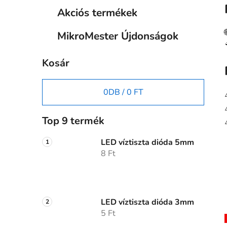
Akciós termékek
MikroMester Újdonságok
Kosár
0
DB /
0 FT
Top 9 termék
LED víztiszta dióda 5mm
8 Ft
LED víztiszta dióda 3mm
5 Ft