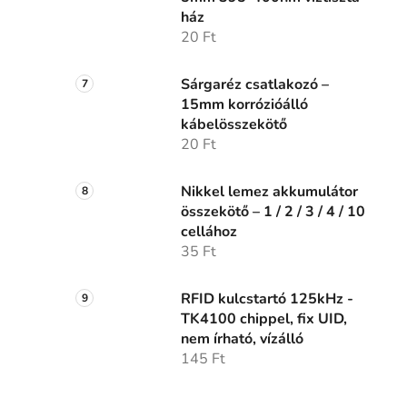
ház
20 Ft
Sárgaréz csatlakozó –
15mm korrózióálló
kábelösszekötő
20 Ft
Nikkel lemez akkumulátor
összekötő – 1 / 2 / 3 / 4 / 10
cellához
35 Ft
RFID kulcstartó 125kHz -
TK4100 chippel, fix UID,
nem írható, vízálló
145 Ft