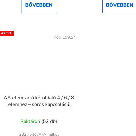
BŐVEBBEN
BŐVEBBEN
Kód:
1992/4
AA elemtartó kétoldalú 4 / 6 / 8
elemhez – soros kapcsolású
ceruzaelem-tartó
Raktáron
(52 db)
232 Ft-tól ÁFA nélkül