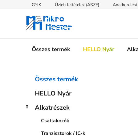
Ugrás
GYIK
Üzleti feltételek (ÁSZF)
Adatkezelési 
a
fő
tartalomhoz
Összes termék
HELLO Nyár
Alk
O
K
Kategóriák
Összes termék
a
átugrása
l
t
d
HELLO Nyár
e
a
g
l
Alkatrészek
ó
s
r
Csatlakozók
i
ó
á
p
Tranzisztorok / IC-k
k