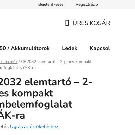
Bejelentkezés
Regisztráció
Jogi nyilatkozat
Süti tájékoztató
ÜRES KOSÁR
KOSÁR
50 / Akkumulátorok
Ledek
Kapcsolók
Ké
ap
es termék
/
CR2032 elemtartó – 2-pines kompakt
mfoglalat NYÁK-ra
032 elemtartó – 2-
es kompakt
mbelemfoglalat
ÁK-ra
elés
Ugrás az értékeléshez