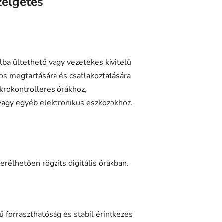
zélgetés
lba ültethető vagy vezetékes kivitelű
s megtartására és csatlakoztatására
ikrokontrolleres órákhoz,
agy egyéb elektronikus eszközökhöz.
rélhetően rögzíts digitális órákban,
 forraszthatóság és stabil érintkezés