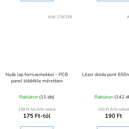
Kód:
179/2X8
Nyák lap forrszemekkel – PCB
Lézer dióda pont 650
panel többféle méretben
Raktáron
(11 db)
Raktáron
(142 d
138 Ft-tól ÁFA nélkül
150 Ft ÁFA nélkül
175 Ft-tól
190 Ft