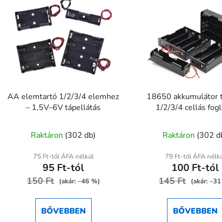
AA elemtartó 1/2/3/4 elemhez
18650 akkumulátor t
– 1,5V–6V tápellátás
1/2/3/4 cellás fogl
A
A
Raktáron
(302 db)
Raktáron
(302 d
termék
termék
átlagos
átlagos
75 Ft-tól ÁFA nélkül
79 Ft-tól ÁFA nélk
95 Ft-tól
100 Ft-tól
értékelése
értékel
150 Ft
5-
145 Ft
5-
(akár: –46 %)
(akár: –3
ből
ből
5,0
5,0
BŐVEBBEN
BŐVEBBEN
csillag.
csillag.