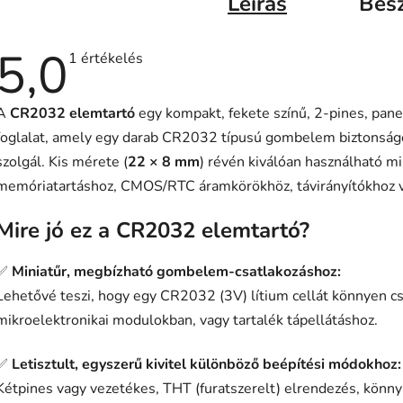
Leírás
Bes
5,0
A
1 értékelés
termék
átlagos
értékelése
A
CR2032 elemtartó
egy kompakt, fekete színű, 2-pines, pane
5-
ből
foglalat, amely egy darab CR2032 típusú gombelem biztonságo
5,0
csillag.
szolgál. Kis mérete (
22 × 8 mm
) révén kiválóan használható m
memóriatartáshoz, CMOS/RTC áramkörökhöz, távirányítókhoz v
Mire jó ez a CR2032 elemtartó?
✅
Miniatűr, megbízható gombelem-csatlakozáshoz:
Lehetővé teszi, hogy egy CR2032 (3V) lítium cellát könnyen cse
mikroelektronikai modulokban, vagy tartalék tápellátáshoz.
✅
Letisztult, egyszerű kivitel különböző beépítési módokhoz:
Kétpines vagy vezetékes, THT (furatszerelt) elrendezés, könnyű