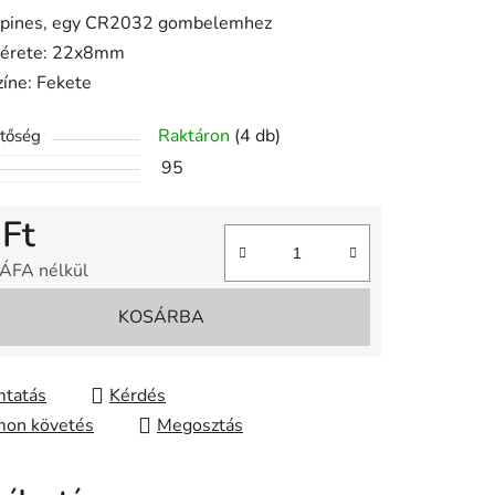
 pines, egy CR2032 gombelemhez
érete: 22x8mm
ése
zíne: Fekete
Raktáron
(4 db)
etőség
95
 Ft
 ÁFA nélkül
gár:
KOSÁRBA
tatás
Kérdés
on követés
Megosztás