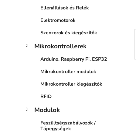
a
Ellenállások és Relék
n
e
Elektromotorok
l
Szenzorok és kiegészítők
Mikrokontrollerek
Arduino, Raspberry Pi, ESP32
Mikrokontroller modulok
Mikrokontroller kiegészítők
RFID
Modulok
Feszültségszabályozók /
Tápegységek