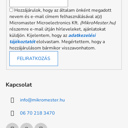
Hozzájárulok, hogy az általam önként megadott
nevem és e-mail címem felhasználásával a(z)
Micromaster Microelectronics Kft.
(MikroMester.hu)
részemre e-mail útján hírleveleket, ajánlatokat
küldjön. Kijelentem, hogy az
adatkezelési
tájékoztatót
elolvastam. Megértettem, hogy a
hozzájárulásom bármikor visszavonhatom.
FELIRATKOZÁS
Kapcsolat
info
@
mikromester.hu
06 70 218 3470