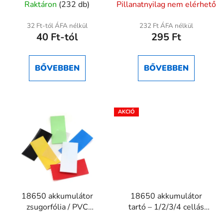
Raktáron
(232 db)
Pillanatnyilag nem elérhető
termék
átlagos
32 Ft-tól ÁFA nélkül
232 Ft ÁFA nélkül
40 Ft-tól
295 Ft
értékelése
5-
ből
BŐVEBBEN
BŐVEBBEN
5,0
csillag.
18650 akkumulátor
18650 akkumulátor
zsugorfólia / PVC
tartó – 1/2/3/4 cellás
burkolat – cella
foglalat