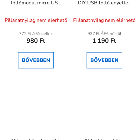
töltőmodul micro USB
DIY USB töltő egyetlen
bemenettel – TEC4056
cellához
A
A
Pillanatnyilag nem elérhető
Pillanatnyilag nem elérhető
termék
termék
átlagos
átlagos
772 Ft ÁFA nélkül
937 Ft ÁFA nélkül
980 Ft
1 190 Ft
értékelése
értékelése
5-
5-
ből
ből
BŐVEBBEN
BŐVEBBEN
5,0
5,0
csillag.
csillag.