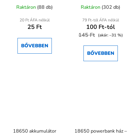
A
A
szigetelő zsugorcső
Raktáron
(88 db)
Raktáron
(302 db)
termék
termék
átlagos
átlagos
20 Ft ÁFA nélkül
79 Ft-tól ÁFA nélkül
25 Ft
100 Ft-tól
értékelése
értékelése
5-
145 Ft
5-
(akár: –31 %)
ből
ből
BŐVEBBEN
5,0
5,0
BŐVEBBEN
csillag.
csillag.
18650 akkumulátor
18650 powerbank ház –