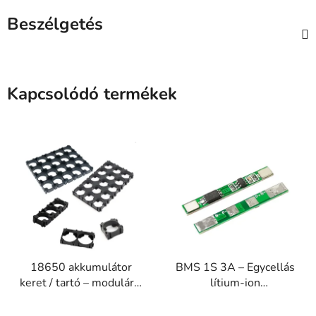
Beszélgetés
Kapcsolódó termékek
18650 akkumulátor
BMS 1S 3A – Egycellás
keret / tartó – moduláris
lítium-ion
cellakeret DIY
akkumulátorvédő modul
A
akkupakkhoz