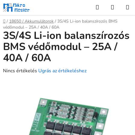
Ugrás
Keresés
KOSÁR
a
fő
Kezdőlap
/
18650 / Akkumulátorok
/
3S/4S Li-ion balanszírozós BMS
tartalomhoz
védőmodul – 25A / 40A / 60A
3S/4S Li-ion balanszírozós
BMS védőmodul – 25A /
40A / 60A
A
Nincs értékelés
Ugrás az értékeléshez
termék
átlagos
értékelése
5-
ből
0,0
csillag.