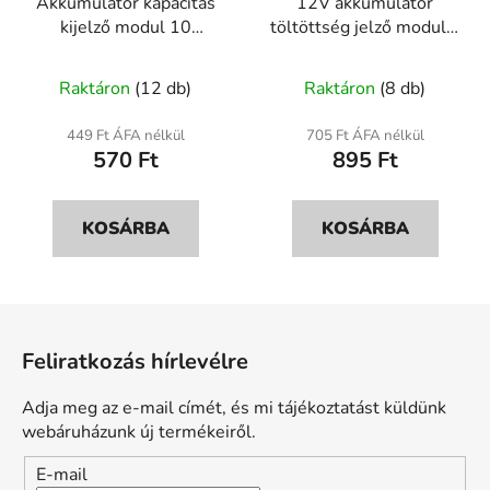
Akkumulátor kapacitás
12V akkumulátor
kijelző modul 10
töltöttség jelző modul –
szegmenses LED
XD-82B LED indikátor
A
A
indikátor
Raktáron
(12 db)
Raktáron
(8 db)
termék
termék
átlagos
átlagos
449 Ft ÁFA nélkül
705 Ft ÁFA nélkül
570 Ft
895 Ft
értékelése
értékelése
5-
5-
ből
ből
KOSÁRBA
KOSÁRBA
5,0
4,7
csillag.
csillag.
L
á
Feliratkozás hírlevélre
b
l
Adja meg az e-mail címét, és mi tájékoztatást küldünk
é
webáruházunk új termékeiről.
c
E-mail