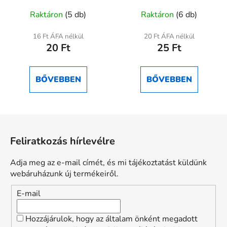
Raktáron
(5 db)
Raktáron
(6 db)
16 Ft ÁFA nélkül
20 Ft ÁFA nélkül
20 Ft
25 Ft
BŐVEBBEN
BŐVEBBEN
L
á
Feliratkozás hírlevélre
b
l
Adja meg az e-mail címét, és mi tájékoztatást küldünk
é
webáruházunk új termékeiről.
c
E-mail
Hozzájárulok, hogy az általam önként megadott