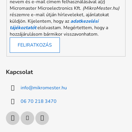
nevem és e-mail címem felhasználásával a(z)
Micromaster Microelectronics Kft.
(MikroMester.hu)
részemre e-mail útján hírleveleket, ajánlatokat
küldjön. Kijelentem, hogy az
adatkezelési
tájékoztatót
elolvastam. Megértettem, hogy a
hozzájárulásom bármikor visszavonhatom.
FELIRATKOZÁS
Kapcsolat
info
@
mikromester.hu
06 70 218 3470