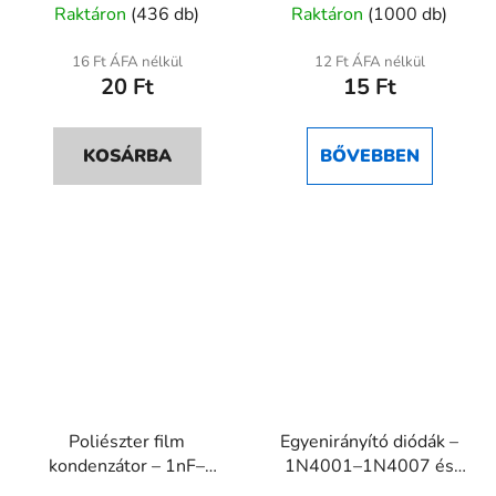
Raktáron
(436 db)
Raktáron
(1000 db)
termék
átlagos
16 Ft ÁFA nélkül
12 Ft ÁFA nélkül
20 Ft
15 Ft
értékelése
5-
ből
KOSÁRBA
BŐVEBBEN
5,0
csillag.
Poliészter film
Egyenirányító diódák –
kondenzátor – 1nF–
1N4001–1N4007 és
220nF, max. 100V
1N5817–1N5819