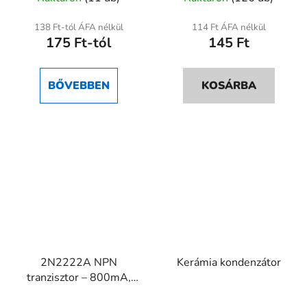
termék
átlagos
138 Ft-tól ÁFA nélkül
114 Ft ÁFA nélkül
175 Ft-tól
145 Ft
értékelése
5-
ből
BŐVEBBEN
KOSÁRBA
5,0
csillag.
2N2222A NPN
Kerámia kondenzátor
tranzisztor – 800mA,
40V, TO-18/TO-92
A