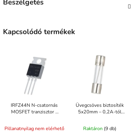
Beszélgetés
Kapcsolódó termékek
IRFZ44N N-csatornás
Üvegcsöves biztosíték
MOSFET tranzisztor –
5x20mm – 0,2A-tól
49A, 55V, TO-220
20A-ig
Pillanatnyilag nem elérhető
Raktáron
(9 db)