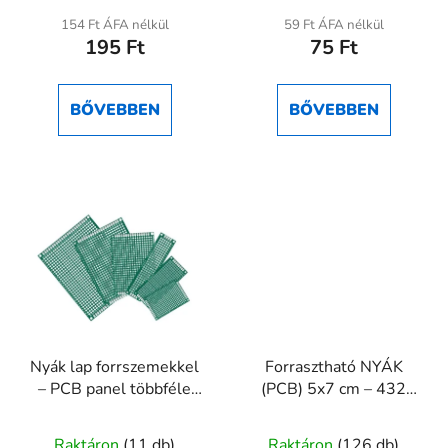
154 Ft ÁFA nélkül
59 Ft ÁFA nélkül
195 Ft
75 Ft
BŐVEBBEN
BŐVEBBEN
Nyák lap forrszemekkel
Forrasztható NYÁK
– PCB panel többféle
(PCB) 5x7 cm – 432
méretben
lyukkal, 2,54mm raszter
A
Raktáron
(11 db)
Raktáron
(126 db)