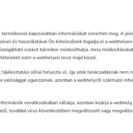
, termékeivel kapcsolatban információkat ismerhet meg. A jele
vel és használatával Ön kötelezőnek fogadja el a webhelyen k
 Szolgáltató ezeket bármikor módosíthatja, mely módosításokat, 
eltételeket ezen a webhelyen teszi majd közzé.
t tájékoztatási céllal helyezte el, így azok tanácsadásnak ne
 a valósággal egyezzenek, azonban a webhelyről származó info
információk vonatkozásában vállalja, azonban kizárja a webhely
thető, továbbá vírus következtében megváltozott vagy megválto