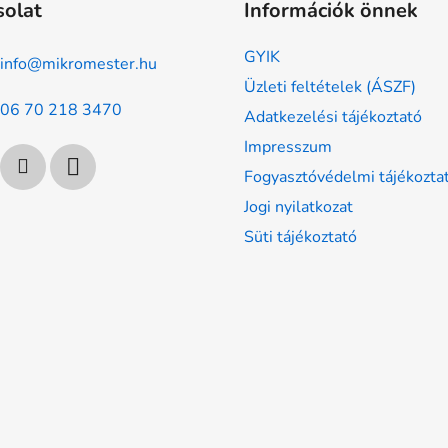
solat
Információk önnek
GYIK
info
@
mikromester.hu
Üzleti feltételek (ÁSZF)
06 70 218 3470
Adatkezelési tájékoztató
Impresszum
Fogyasztóvédelmi tájékozta
Jogi nyilatkozat
Süti tájékoztató