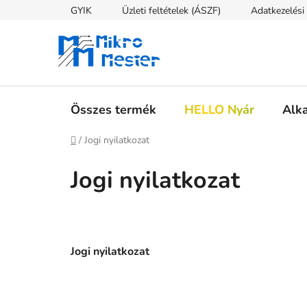
Ugrás
GYIK
Üzleti feltételek (ÁSZF)
Adatkezelési 
a
fő
tartalomhoz
Összes termék
HELLO Nyár
Alk
Kezdőlap
/
Jogi nyilatkozat
Jogi nyilatkozat
Jogi nyilatkozat