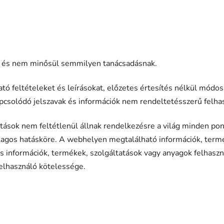
lt, és nem minősül semmilyen tanácsadásnak.
tó feltételeket és leírásokat, előzetes értesítés nélkül módo
apcsolódó jelszavak és információk nem rendeltetésszerű felha
sok nem feltétlenül állnak rendelkezésre a világ minden pont
lagos hatásköre. A webhelyen megtalálható információk, termé
es információk, termékek, szolgáltatások vagy anyagok felhaszn
felhasználó kötelessége.