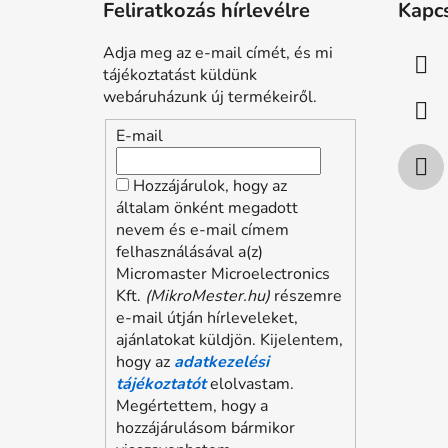
Feliratkozás hírlevélre
Kapc
b
l
Adja meg az e-mail címét, és mi
é
tájékoztatást küldünk
c
webáruházunk új termékeiről.
E-mail
Hozzájárulok, hogy az
általam önként megadott
nevem és e-mail címem
felhasználásával a(z)
Micromaster Microelectronics
Kft.
(MikroMester.hu)
részemre
e-mail útján hírleveleket,
ajánlatokat küldjön. Kijelentem,
hogy az
adatkezelési
tájékoztatót
elolvastam.
Megértettem, hogy a
hozzájárulásom bármikor