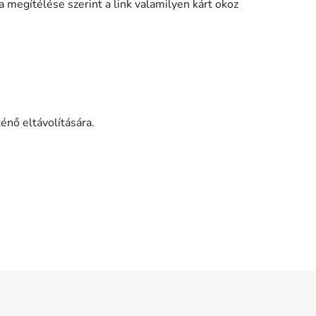
 megítélése szerint a link valamilyen kárt okoz
énő eltávolítására.