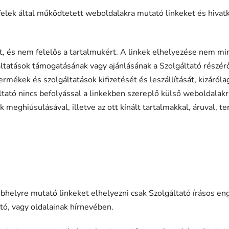
elek által működtetett weboldalakra mutató linkeket és hivat
t, és nem felelős a tartalmukért. A linkek elhelyezése nem mi
áltatások támogatásának vagy ajánlásának a Szolgáltató részér
 termékek és szolgáltatások kifizetését és leszállítását, kizáró
ltató nincs befolyással a linkekben szereplő külső weboldalak
 meghiúsulásával, illetve az ott kínált tartalmakkal, áruval, 
helyre mutató linkeket elhelyezni csak Szolgáltató írásos e
tó, vagy oldalainak hírnevében.