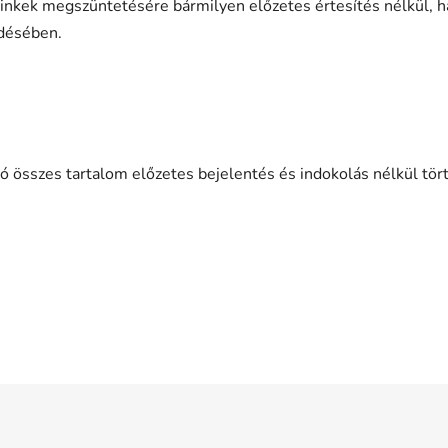
 linkek megszüntetésére bármilyen előzetes értesítés nélkül, ha
ödésében.
ató összes tartalom előzetes bejelentés és indokolás nélkül tört