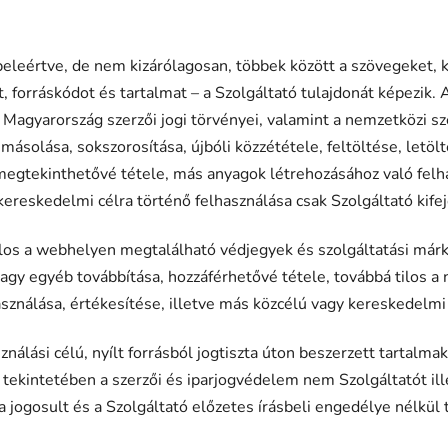
leértve, de nem kizárólagosan, többek között a szövegeket, kia
, forráskódot és tartalmat – a Szolgáltató tulajdonát képezik. 
 Magyarország szerzői jogi törvényei, valamint a nemzetközi sze
ásolása, sokszorosítása, újbóli közzététele, feltöltése, letöl
megtekinthetővé tétele, más anyagok létrehozásához való felha
kereskedelmi célra történő felhasználása csak Szolgáltató kife
tilos a webhelyen megtalálható védjegyek és szolgáltatási már
i vagy egyéb továbbítása, hozzáférhetővé tétele, továbbá tilos
ználása, értékesítése, illetve más közcélú vagy kereskedelmi 
álási célú, nyílt forrásból jogtiszta úton beszerzett tartalma
 tekintetében a szerzői és iparjogvédelem nem Szolgáltatót il
a jogosult és a Szolgáltató előzetes írásbeli engedélye nélkül