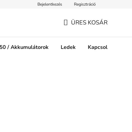
Bejelentkezés
Regisztráció
Jogi nyilatkozat
Süti tájékoztató
ÜRES KOSÁR
KOSÁR
50 / Akkumulátorok
Ledek
Kapcsolók
Ké