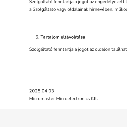
Szolgáltató fenntartja a jogot az engedélyezett
a Szolgáltató vagy oldalainak hírnevében, műk
Tartalom eltávolítása
Szolgáltató fenntartja a jogot az oldalon találh
2025.04.03
Micromaster Microelectronics Kft.
L
á