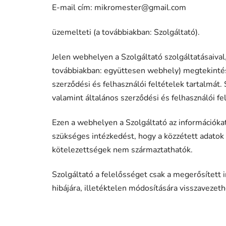
E-mail cím: mikromester@gmail.com
üzemelteti (a továbbiakban: Szolgáltató).
Jelen webhelyen a Szolgáltató szolgáltatásaival
továbbiakban: együttesen webhely) megtekintésé
szerződési és felhasználói feltételek tartalmát.
valamint általános szerződési és felhasználói f
Ezen a webhelyen a Szolgáltató az információka
szükséges intézkedést, hogy a közzétett adatok
kötelezettségek nem származtathatók.
Szolgáltató a felelősséget csak a megerősített 
hibájára, illetéktelen módosítására visszaveze