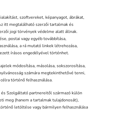
lakítást, szoftvereket, képanyagot, ábrákat,
Az itt megtalálható szerzői tartalmak és
rzői jogi törvények védelme alatt állnak.
tése, postai vagy egyéb továbbítása,
sználása, a rá mutató linkek létrehozása,
jezett írásos engedélyével történhet.
kajelek módosítása, másolása, sokszorosítása,
 a nyilvánosság számára megtekinthetővé tenni,
célra történő felhasználása.
k és Szolgáltató partnereitől származó külön
leti meg (hanem a tartalmak tulajdonosát),
 történő letöltése vagy bármilyen felhasználása