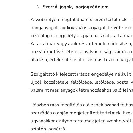
Szerzői jogok, iparjogvédelem
A webhelyen megtalálható szerzői tartalmak – be
hanganyagot, audiovizuális anyagot, felvételeket
kizárólagos engedély alapján használt tartalmak
A tartalmak vagy azok részleteinek módosítása, m
hozzáférhetővé tétele, a nyilvánosság számára 
átadása, értékesítése, illetve más közcélú vagy 
Szolgáltató kifejezett írásos engedélye nélkül 
újbóli közzététele, feltöltése, letöltése, posta
valamint más anyagok létrehozásához való felhas
Részben más megítélés alá esnek szabad felhaszn
szerződés alapján megjelenített tartalmak. Ezek
ugyanakkor az ilyen tartalmak jelen webhelyről 
szintén jogsértő.