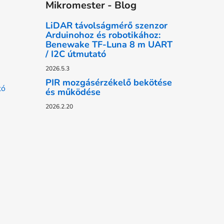
Mikromester - Blog
LiDAR távolságmérő szenzor
Arduinohoz és robotikához:
Benewake TF-Luna 8 m UART
/ I2C útmutató
2026.5.3
PIR mozgásérzékelő bekötése
tó
és működése
2026.2.20