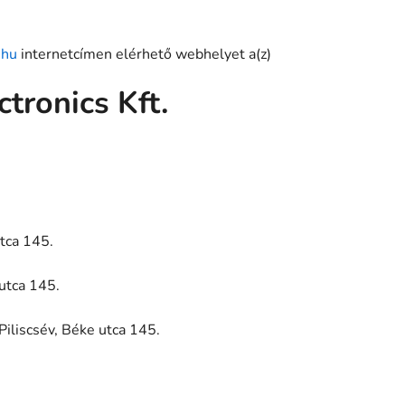
.hu
internetcímen elérhető webhelyet a(z)
tronics Kft.
tca 145.
utca 145.
iliscsév, Béke utca 145.